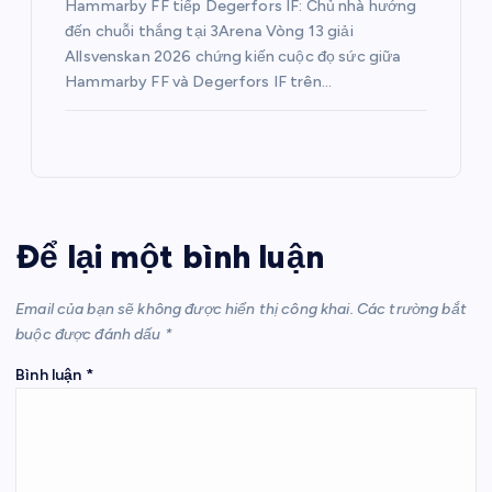
Hammarby FF tiếp Degerfors IF: Chủ nhà hướng
đến chuỗi thắng tại 3Arena Vòng 13 giải
Allsvenskan 2026 chứng kiến cuộc đọ sức giữa
Hammarby FF và Degerfors IF trên…
Để lại một bình luận
Email của bạn sẽ không được hiển thị công khai.
Các trường bắt
buộc được đánh dấu
*
Bình luận
*