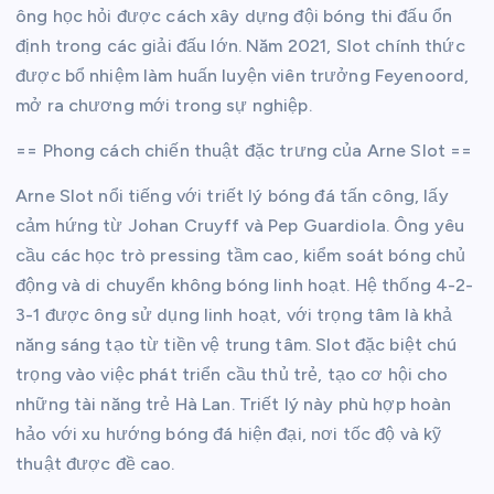
ông học hỏi được cách xây dựng đội bóng thi đấu ổn
định trong các giải đấu lớn. Năm 2021, Slot chính thức
được bổ nhiệm làm huấn luyện viên trưởng Feyenoord,
mở ra chương mới trong sự nghiệp.
== Phong cách chiến thuật đặc trưng của Arne Slot ==
Arne Slot nổi tiếng với triết lý bóng đá tấn công, lấy
cảm hứng từ Johan Cruyff và Pep Guardiola. Ông yêu
cầu các học trò pressing tầm cao, kiểm soát bóng chủ
động và di chuyển không bóng linh hoạt. Hệ thống 4-2-
3-1 được ông sử dụng linh hoạt, với trọng tâm là khả
năng sáng tạo từ tiền vệ trung tâm. Slot đặc biệt chú
trọng vào việc phát triển cầu thủ trẻ, tạo cơ hội cho
những tài năng trẻ Hà Lan. Triết lý này phù hợp hoàn
hảo với xu hướng bóng đá hiện đại, nơi tốc độ và kỹ
thuật được đề cao.