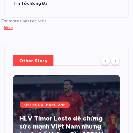
Tin Tức Bóng Đá
For more updates, visit
klive
Other Story
KÈO NGOẠI HẠNG ANH
HLV Timor Leste dè chừng
sức mạnh Việt Nam nhưng