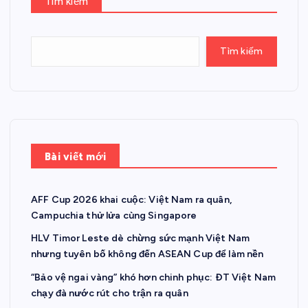
Tìm kiếm
Tìm kiếm
Bài viết mới
AFF Cup 2026 khai cuộc: Việt Nam ra quân,
Campuchia thử lửa cùng Singapore
HLV Timor Leste dè chừng sức mạnh Việt Nam
nhưng tuyên bố không đến ASEAN Cup để làm nền
“Bảo vệ ngai vàng” khó hơn chinh phục: ĐT Việt Nam
chạy đà nước rút cho trận ra quân