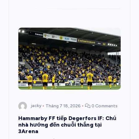
t
jacky
Tháng 7 18, 2026
0 Comments
Hammarby FF tiếp Degerfors IF: Chủ
nhà hướng đến chuỗi thắng tại
3Arena