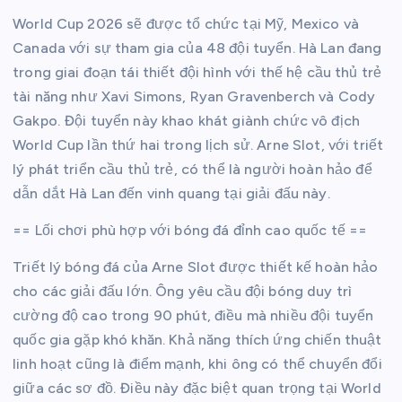
World Cup 2026 sẽ được tổ chức tại Mỹ, Mexico và
Canada với sự tham gia của 48 đội tuyển. Hà Lan đang
trong giai đoạn tái thiết đội hình với thế hệ cầu thủ trẻ
tài năng như Xavi Simons, Ryan Gravenberch và Cody
Gakpo. Đội tuyển này khao khát giành chức vô địch
World Cup lần thứ hai trong lịch sử. Arne Slot, với triết
lý phát triển cầu thủ trẻ, có thể là người hoàn hảo để
dẫn dắt Hà Lan đến vinh quang tại giải đấu này.
== Lối chơi phù hợp với bóng đá đỉnh cao quốc tế ==
Triết lý bóng đá của Arne Slot được thiết kế hoàn hảo
cho các giải đấu lớn. Ông yêu cầu đội bóng duy trì
cường độ cao trong 90 phút, điều mà nhiều đội tuyển
quốc gia gặp khó khăn. Khả năng thích ứng chiến thuật
linh hoạt cũng là điểm mạnh, khi ông có thể chuyển đổi
giữa các sơ đồ. Điều này đặc biệt quan trọng tại World