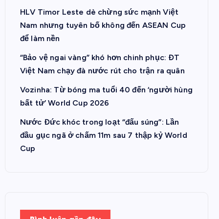
HLV Timor Leste dè chừng sức mạnh Việt
Nam nhưng tuyên bố không đến ASEAN Cup
để làm nền
“Bảo vệ ngai vàng” khó hơn chinh phục: ĐT
Việt Nam chạy đà nước rút cho trận ra quân
Vozinha: Từ bóng ma tuổi 40 đến ‘người hùng
bất tử’ World Cup 2026
Nước Đức khóc trong loạt “đấu súng”: Lần
đầu gục ngã ở chấm 11m sau 7 thập kỷ World
Cup