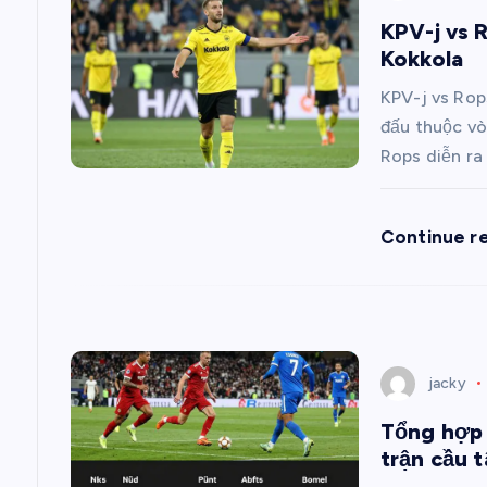
ư
KPV-j vs 
Kokkola
ớ
KPV-j vs Rop
n
đấu thuộc vò
Rops diễn ra
g
Continue r
b
à
i
jacky
Tổng hợp 
v
trận cầu 