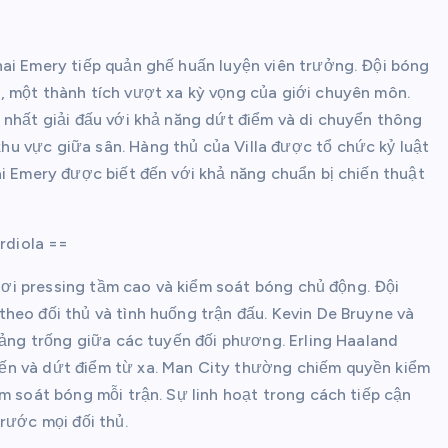
ai Emery tiếp quản ghế huấn luyện viên trưởng. Đội bóng
, một thành tích vượt xa kỳ vọng của giới chuyên môn.
 nhất giải đấu với khả năng dứt điểm và di chuyển thông
u vực giữa sân. Hàng thủ của Villa được tổ chức kỷ luật
ai Emery được biết đến với khả năng chuẩn bị chiến thuật
rdiola ==
chơi pressing tầm cao và kiểm soát bóng chủ động. Đội
heo đối thủ và tình huống trận đấu. Kevin De Bruyne và
oảng trống giữa các tuyến đối phương. Erling Haaland
ến và dứt điểm từ xa. Man City thường chiếm quyền kiểm
m soát bóng mỗi trận. Sự linh hoạt trong cách tiếp cận
rước mọi đối thủ.