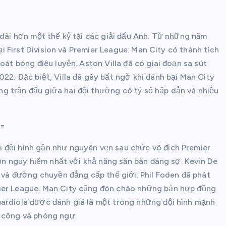
 dài hơn một thế kỷ tại các giải đấu Anh. Từ những năm
tại First Division và Premier League. Man City có thành tích
oát bóng điêu luyện. Aston Villa đã có giai đoạn sa sút
22. Đặc biệt, Villa đã gây bất ngờ khi đánh bại Man City
g trận đấu giữa hai đội thường có tỷ số hấp dẫn và nhiều
==
 đội hình gần như nguyên vẹn sau chức vô địch Premier
nhọn nguy hiểm nhất với khả năng săn bàn đáng sợ. Kevin De
n và đường chuyền đẳng cấp thế giới. Phil Foden đã phát
mier League. Man City cũng đón chào những bản hợp đồng
uardiola được đánh giá là một trong những đội hình mạnh
n công và phòng ngự.