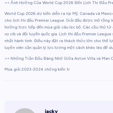
== Ảnh Hưởng Của World Cup 2026 Đến Lịch Thi Đấu Pr
World Cup 2026 dự kiến diễn ra tại Mỹ, Canada và Mexic
cho lịch thi đấu Premier League. Giải đấu được mở rộng l
hưởng trực tiếp đến mùa giải câu lạc bộ. Các cầu thủ từ 
vụ clb và đội tuyển quốc gia. Lịch thi đấu Premier League
nhất hành tinh. Điều này đặt ra thách thức lớn cho thể lự
luyện viên cần quản lý lực lượng một cách khéo léo để du
== Những Trận Đấu Đáng Nhớ Giữa Aston Villa và Man C
Mùa giải 2023-2024 chứng kiến tr
jacky