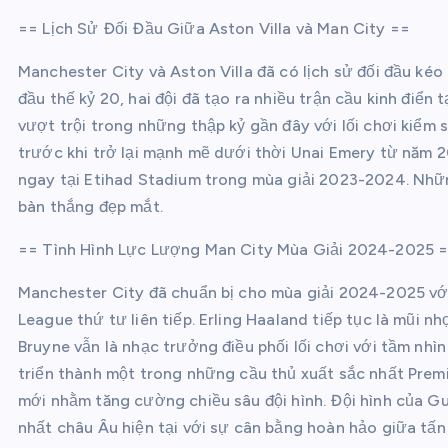
== Lịch Sử Đối Đầu Giữa Aston Villa và Man City ==
Manchester City và Aston Villa đã có lịch sử đối đầu kéo
đầu thế kỷ 20, hai đội đã tạo ra nhiều trận cầu kinh điển 
vượt trội trong những thập kỷ gần đây với lối chơi kiểm s
trước khi trở lại mạnh mẽ dưới thời Unai Emery từ năm 20
ngay tại Etihad Stadium trong mùa giải 2023-2024. Nhữn
bàn thắng đẹp mắt.
== Tình Hình Lực Lượng Man City Mùa Giải 2024-2025 
Manchester City đã chuẩn bị cho mùa giải 2024-2025 với
League thứ tư liên tiếp. Erling Haaland tiếp tục là mũi 
Bruyne vẫn là nhạc trưởng điều phối lối chơi với tầm nhì
triển thành một trong những cầu thủ xuất sắc nhất Pre
mới nhằm tăng cường chiều sâu đội hình. Đội hình của G
nhất châu Âu hiện tại với sự cân bằng hoàn hảo giữa tấ