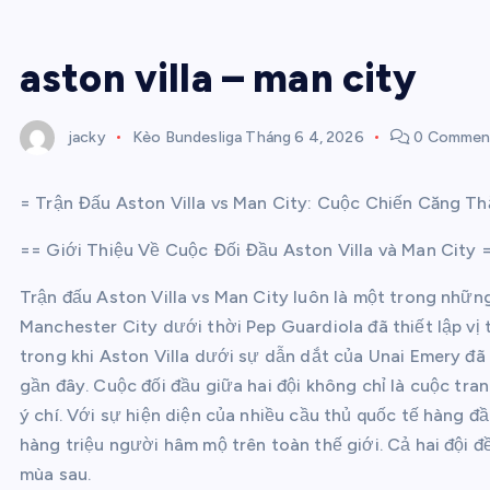
aston villa – man city
jacky
Kèo Bundesliga
Tháng 6 4, 2026
0 Commen
= Trận Đấu Aston Villa vs Man City: Cuộc Chiến Căng T
== Giới Thiệu Về Cuộc Đối Đầu Aston Villa và Man City 
Trận đấu Aston Villa vs Man City luôn là một trong những
Manchester City dưới thời Pep Guardiola đã thiết lập vị
trong khi Aston Villa dưới sự dẫn dắt của Unai Emery đ
gần đây. Cuộc đối đầu giữa hai đội không chỉ là cuộc tran
ý chí. Với sự hiện diện của nhiều cầu thủ quốc tế hàng 
hàng triệu người hâm mộ trên toàn thế giới. Cả hai đội
mùa sau.