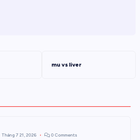
mu vs liver
Tháng 7 21, 2026
0 Comments