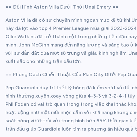
== Đội Hình Aston Villa Dưới Thời Unai Emery ==
Aston Villa đã có sự chuyển mình ngoạn mục kể từ khi Un
này đã lọt vào top 4 Premier League mùa giải 2023-2024
Ollie Watkins đã trở thành một trong những tiền đạo hay
minh. John McGinn mang đến năng lượng và sáng tạo ở kh
với sự dẫn dắt của một số trung vệ giàu kinh nghiệm. Un
xuất sắc cho những trận đấu lớn.
== Phong Cách Chiến Thuật Của Man City Dưới Pep Gua
Pep Guardiola duy trì triết lý bóng đá kiểm soát với lối 
hình thường xuyên xoay vòng giữa 4-3-3 và 3-2-4-1 tùy t
Phil Foden có vai trò quan trọng trong việc khai thác kh
hoạt động như một mũi nhọn cắm với khả năng không chi
soát bóng vượt trội với trung bình hơn 65% thời gian kiể
trận đấu giúp Guardiola luôn tìm ra phương án hiệu quả t