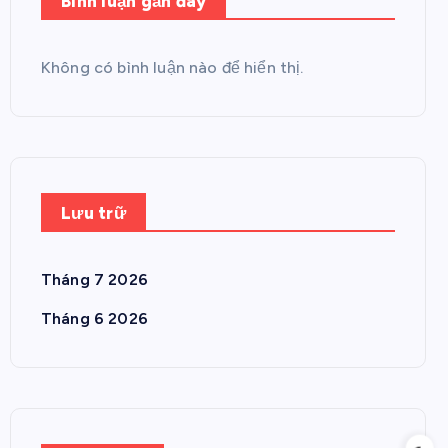
Bình luận gần đây
Không có bình luận nào để hiển thị.
Lưu trữ
Tháng 7 2026
Tháng 6 2026