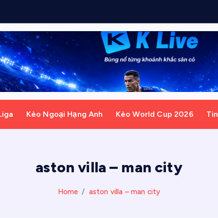
t
e
Liga
Kèo Ngoại Hạng Anh
Kèo World Cup 2026
Ti
aston villa – man city
Home
aston villa – man city