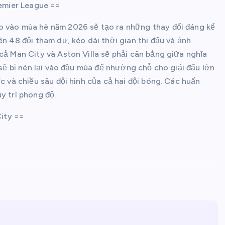
emier League ==
o vào mùa hè năm 2026 sẽ tạo ra những thay đổi đáng kể
ên 48 đội tham dự, kéo dài thời gian thi đấu và ảnh
cả Man City và Aston Villa sẽ phải cân bằng giữa nghĩa
 sẽ bị nén lại vào đầu mùa để nhường chỗ cho giải đấu lớn
c và chiều sâu đội hình của cả hai đội bóng. Các huấn
y trì phong độ.
ity ==