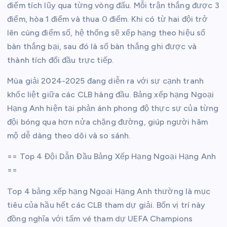
điểm tích lũy qua từng vòng đấu. Mỗi trận thắng được 3
điểm, hòa 1 điểm và thua 0 điểm. Khi có từ hai đội trở
lên cùng điểm số, hệ thống sẽ xếp hạng theo hiệu số
bàn thắng bại, sau đó là số bàn thắng ghi được và
thành tích đối đầu trực tiếp.
Mùa giải 2024-2025 đang diễn ra với sự cạnh tranh
khốc liệt giữa các CLB hàng đầu. Bảng xếp hạng Ngoại
Hạng Anh hiện tại phản ánh phong độ thực sự của từng
đội bóng qua hơn nửa chặng đường, giúp người hâm
mộ dễ dàng theo dõi và so sánh.
== Top 4 Đội Dẫn Đầu Bảng Xếp Hạng Ngoại Hạng Anh
==
Top 4 bảng xếp hạng Ngoại Hạng Anh thường là mục
tiêu của hầu hết các CLB tham dự giải. Bốn vị trí này
đồng nghĩa với tấm vé tham dự UEFA Champions