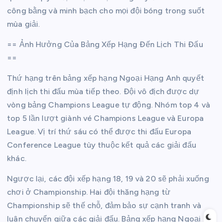
công bằng và minh bạch cho mọi đội bóng trong suốt
mùa giải.
== Ảnh Hưởng Của Bảng Xếp Hạng Đến Lịch Thi Đấu
==
Thứ hạng trên bảng xếp hạng Ngoại Hạng Anh quyết
định lịch thi đấu mùa tiếp theo. Đội vô địch được dự
vòng bảng Champions League tự động. Nhóm top 4 và
top 5 lần lượt giành vé Champions League và Europa
League. Vị trí thứ sáu có thể được thi đấu Europa
Conference League tùy thuộc kết quả các giải đấu
khác.
Ngược lại, các đội xếp hạng 18, 19 và 20 sẽ phải xuống
chơi ở Championship. Hai đội thăng hạng từ
Championship sẽ thế chỗ, đảm bảo sự cạnh tranh và
luân chuyển giữa các giải đấu. Bảng xếp hạng Ngoại