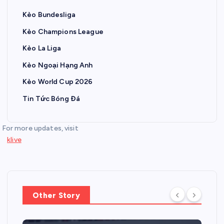
Kèo Bundesliga
Kèo Champions League
Kèo La Liga
Kèo Ngoại Hạng Anh
Kèo World Cup 2026
Tin Tức Bóng Đá
For more updates, visit
klive
Other Story