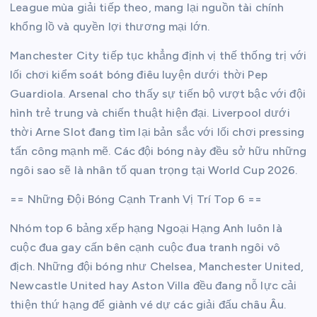
League mùa giải tiếp theo, mang lại nguồn tài chính
khổng lồ và quyền lợi thương mại lớn.
Manchester City tiếp tục khẳng định vị thế thống trị với
lối chơi kiểm soát bóng điêu luyện dưới thời Pep
Guardiola. Arsenal cho thấy sự tiến bộ vượt bậc với đội
hình trẻ trung và chiến thuật hiện đại. Liverpool dưới
thời Arne Slot đang tìm lại bản sắc với lối chơi pressing
tấn công mạnh mẽ. Các đội bóng này đều sở hữu những
ngôi sao sẽ là nhân tố quan trọng tại World Cup 2026.
== Những Đội Bóng Cạnh Tranh Vị Trí Top 6 ==
Nhóm top 6 bảng xếp hạng Ngoại Hạng Anh luôn là
cuộc đua gay cấn bên cạnh cuộc đua tranh ngôi vô
địch. Những đội bóng như Chelsea, Manchester United,
Newcastle United hay Aston Villa đều đang nỗ lực cải
thiện thứ hạng để giành vé dự các giải đấu châu Âu.