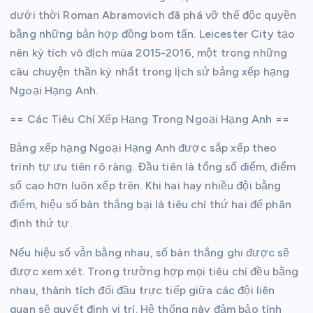
dưới thời Roman Abramovich đã phá vỡ thế độc quyền
bằng những bản hợp đồng bom tấn. Leicester City tạo
nên kỳ tích vô địch mùa 2015-2016, một trong những
câu chuyện thần kỳ nhất trong lịch sử bảng xếp hạng
Ngoại Hạng Anh.
== Các Tiêu Chí Xếp Hạng Trong Ngoại Hạng Anh ==
Bảng xếp hạng Ngoại Hạng Anh được sắp xếp theo
trình tự ưu tiên rõ ràng. Đầu tiên là tổng số điểm, điểm
số cao hơn luôn xếp trên. Khi hai hay nhiều đội bằng
điểm, hiệu số bàn thắng bại là tiêu chí thứ hai để phân
định thứ tự.
Nếu hiệu số vẫn bằng nhau, số bàn thắng ghi được sẽ
được xem xét. Trong trường hợp mọi tiêu chí đều bằng
nhau, thành tích đối đầu trực tiếp giữa các đội liên
quan sẽ quyết định vị trí. Hệ thống này đảm bảo tính