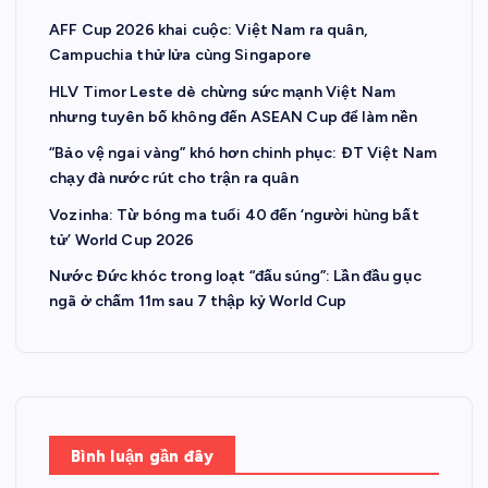
AFF Cup 2026 khai cuộc: Việt Nam ra quân,
Campuchia thử lửa cùng Singapore
HLV Timor Leste dè chừng sức mạnh Việt Nam
nhưng tuyên bố không đến ASEAN Cup để làm nền
“Bảo vệ ngai vàng” khó hơn chinh phục: ĐT Việt Nam
chạy đà nước rút cho trận ra quân
Vozinha: Từ bóng ma tuổi 40 đến ‘người hùng bất
tử’ World Cup 2026
Nước Đức khóc trong loạt “đấu súng”: Lần đầu gục
ngã ở chấm 11m sau 7 thập kỷ World Cup
Bình luận gần đây