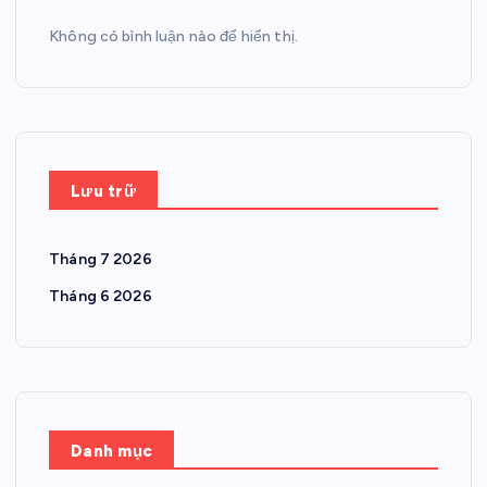
Không có bình luận nào để hiển thị.
Lưu trữ
Tháng 7 2026
Tháng 6 2026
Danh mục