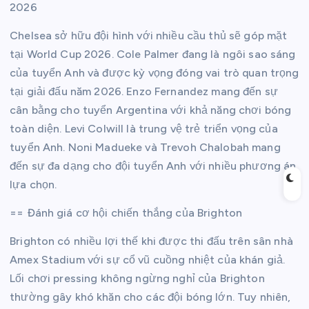
2026
Chelsea sở hữu đội hình với nhiều cầu thủ sẽ góp mặt
tại World Cup 2026. Cole Palmer đang là ngôi sao sáng
của tuyển Anh và được kỳ vọng đóng vai trò quan trọng
tại giải đấu năm 2026. Enzo Fernandez mang đến sự
cân bằng cho tuyển Argentina với khả năng chơi bóng
toàn diện. Levi Colwill là trung vệ trẻ triển vọng của
tuyển Anh. Noni Madueke và Trevoh Chalobah mang
đến sự đa dạng cho đội tuyển Anh với nhiều phương án
lựa chọn.
== Đánh giá cơ hội chiến thắng của Brighton
Brighton có nhiều lợi thế khi được thi đấu trên sân nhà
Amex Stadium với sự cổ vũ cuồng nhiệt của khán giả.
Lối chơi pressing không ngừng nghỉ của Brighton
thường gây khó khăn cho các đội bóng lớn. Tuy nhiên,