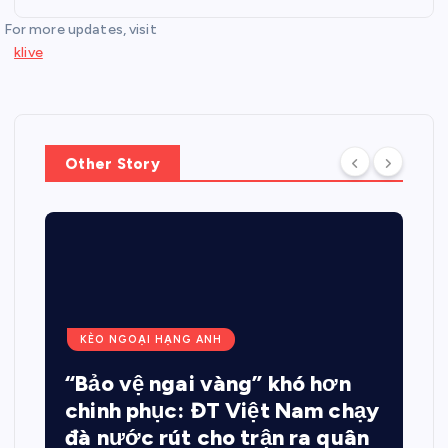
For more updates, visit
klive
Other Story
KÈO NGOẠI HẠNG ANH
“Bảo vệ ngai vàng” khó hơn
chinh phục: ĐT Việt Nam chạy
đà nước rút cho trận ra quân