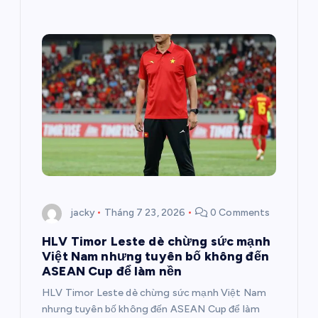
jacky
Tháng 7 23, 2026
0 Comments
HLV Timor Leste dè chừng sức mạnh
Việt Nam nhưng tuyên bố không đến
ASEAN Cup để làm nền
HLV Timor Leste dè chừng sức mạnh Việt Nam
nhưng tuyên bố không đến ASEAN Cup để làm