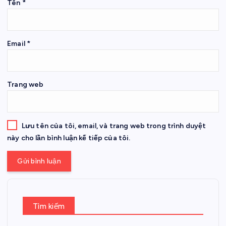
Tên
*
Email
*
Trang web
Lưu tên của tôi, email, và trang web trong trình duyệt
này cho lần bình luận kế tiếp của tôi.
Tìm kiếm