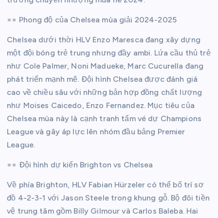
== Phong độ của Chelsea mùa giải 2024-2025
Chelsea dưới thời HLV Enzo Maresca đang xây dựng
một đội bóng trẻ trung nhưng đầy ambi. Lứa cầu thủ trẻ
như Cole Palmer, Noni Madueke, Marc Cucurella đang
phát triển mạnh mẽ. Đội hình Chelsea được đánh giá
cao về chiều sâu với những bản hợp đồng chất lượng
như Moises Caicedo, Enzo Fernandez. Mục tiêu của
Chelsea mùa này là cạnh tranh tấm vé dự Champions
League và gây áp lực lên nhóm đầu bảng Premier
League.
== Đội hình dự kiến Brighton vs Chelsea
Về phía Brighton, HLV Fabian Hürzeler có thể bố trí sơ
đồ 4-2-3-1 với Jason Steele trong khung gỗ. Bộ đôi tiền
vệ trung tâm gồm Billy Gilmour và Carlos Baleba. Hai