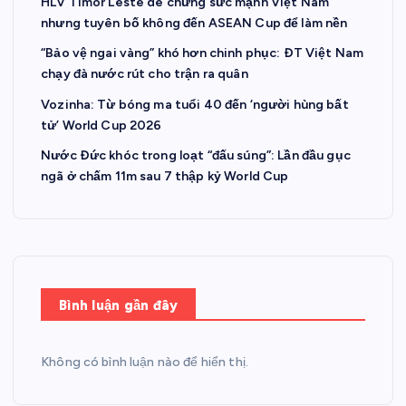
HLV Timor Leste dè chừng sức mạnh Việt Nam
nhưng tuyên bố không đến ASEAN Cup để làm nền
“Bảo vệ ngai vàng” khó hơn chinh phục: ĐT Việt Nam
chạy đà nước rút cho trận ra quân
Vozinha: Từ bóng ma tuổi 40 đến ‘người hùng bất
tử’ World Cup 2026
Nước Đức khóc trong loạt “đấu súng”: Lần đầu gục
ngã ở chấm 11m sau 7 thập kỷ World Cup
Bình luận gần đây
Không có bình luận nào để hiển thị.