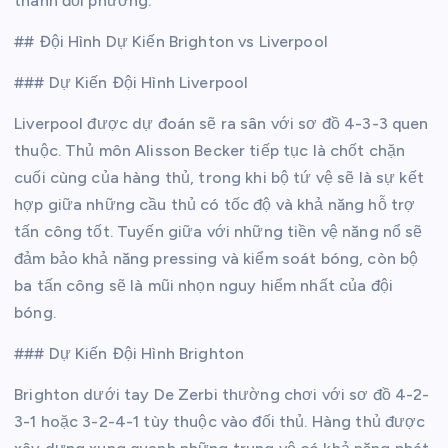
thành đối phương.
## Đội Hình Dự Kiến Brighton vs Liverpool
### Dự Kiến Đội Hình Liverpool
Liverpool được dự đoán sẽ ra sân với sơ đồ 4-3-3 quen
thuộc. Thủ môn Alisson Becker tiếp tục là chốt chặn
cuối cùng của hàng thủ, trong khi bộ tứ vệ sẽ là sự kết
hợp giữa những cầu thủ có tốc độ và khả năng hỗ trợ
tấn công tốt. Tuyến giữa với những tiền vệ năng nổ sẽ
đảm bảo khả năng pressing và kiểm soát bóng, còn bộ
ba tấn công sẽ là mũi nhọn nguy hiểm nhất của đội
bóng.
### Dự Kiến Đội Hình Brighton
Brighton dưới tay De Zerbi thường chơi với sơ đồ 4-2-
3-1 hoặc 3-2-4-1 tùy thuộc vào đối thủ. Hàng thủ được