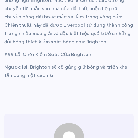
phòng ngự Brighton. Mục tiêu là cắt đứt các đường
chuyền từ phần sân nhà của đối thủ, buộc họ phải
chuyền bóng dài hoặc mắc sai lầm trong vòng cấm.
Chiến thuật này đã được Liverpool sử dụng thành công
trong nhiều mùa giải và đặc biệt hiệu quả trước những
đội bóng thích kiểm soát bóng như Brighton.
### Lối Chơi Kiểm Soát Của Brighton
Ngược lại, Brighton sẽ cố gắng giữ bóng và triển khai
tấn công một cách ki