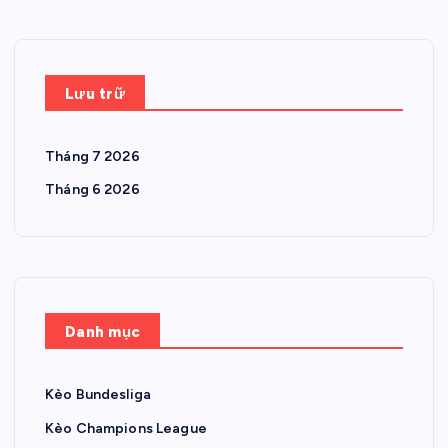
Lưu trữ
Tháng 7 2026
Tháng 6 2026
Danh mục
Kèo Bundesliga
Kèo Champions League