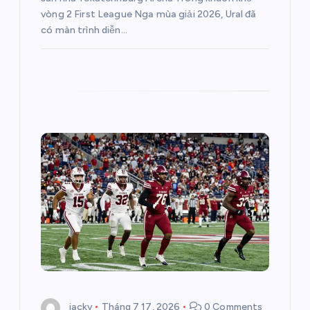
vòng 2 First League Nga mùa giải 2026, Ural đã
t
có màn trình diễn…
jacky
Tháng 7 17, 2026
0 Comments