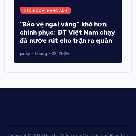
KÈO NGOẠI HẠNG ANH
“Bảo vệ ngai vàng” khó hơn
chinh phục: ĐT Việt Nam chạy
đà nước rút cho trận ra quân
jacky
Tháng 7 22, 2026
Copyright © 2026 klive | = Miễn Trách Và Tuân Thủ Pháp Lý =