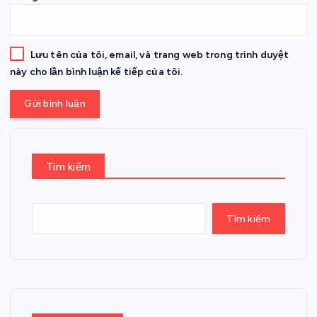
Lưu tên của tôi, email, và trang web trong trình duyệt
này cho lần bình luận kế tiếp của tôi.
Tìm kiếm
Tìm kiếm