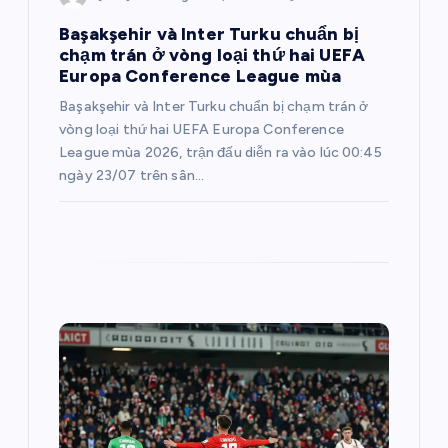
v
Başakşehir và Inter Turku chuẩn bị
chạm trán ở vòng loại thứ hai UEFA
i
Europa Conference League mùa
Başakşehir và Inter Turku chuẩn bị chạm trán ở
ế
vòng loại thứ hai UEFA Europa Conference
League mùa 2026, trận đấu diễn ra vào lúc 00:45
t
ngày 23/07 trên sân…