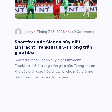
jacky
Tháng 7 18, 2026
0 Comments
Sportfreunde Siegen hủy diệt
Eintracht Frankfurt II 5-1 trong trận
giao hữu
Sportfreunde Siegen hủy diệt Eintracht
Frankfurt II 5-1 trong trận giao hữu Trong khuôn
khổ các trận giao hữu chuẩn bị cho mùa giải mới,
Sportfreunde Siegen đã có màn…