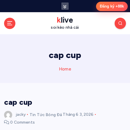
S
Đăng ký +88k
k
i
klive
p
soi kèo nhà cái
t
o
c
o
cap cup
n
t
Home
e
n
t
cap cup
jacky
Tin Tức Bóng Đá
Tháng 6 3, 2026
0 Comments