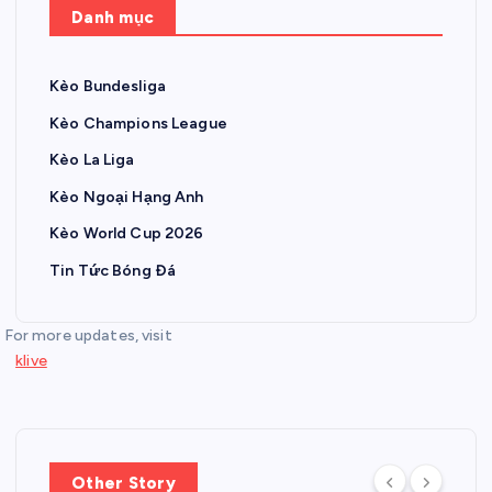
Danh mục
Kèo Bundesliga
Kèo Champions League
Kèo La Liga
Kèo Ngoại Hạng Anh
Kèo World Cup 2026
Tin Tức Bóng Đá
For more updates, visit
klive
Other Story