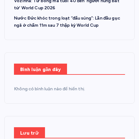
Vozinha: Từ bóng ma tuổi 40 đến ‘người hùng bất
tử’ World Cup 2026
Nước Đức khóc trong loạt “đấu súng”: Lần đầu gục
ngã ở chấm 11m sau 7 thập kỷ World Cup
Bình luận gần đây
Không có bình luận nào để hiển thị.
Lưu trữ