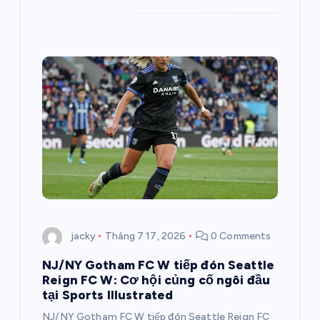
t
jacky
Tháng 7 17, 2026
0 Comments
NJ/NY Gotham FC W tiếp đón Seattle
Reign FC W: Cơ hội củng cố ngôi đầu
tại Sports Illustrated
NJ/NY Gotham FC W tiếp đón Seattle Reign FC