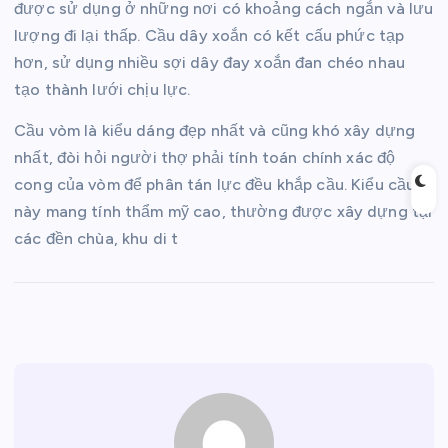
được sử dụng ở những nơi có khoảng cách ngắn và lưu
lượng đi lại thấp. Cầu dây xoắn có kết cấu phức tạp
hơn, sử dụng nhiều sợi dây đay xoắn đan chéo nhau
tạo thành lưới chịu lực.
Cầu vòm là kiểu dáng đẹp nhất và cũng khó xây dựng
nhất, đòi hỏi người thợ phải tính toán chính xác độ
cong của vòm để phân tán lực đều khắp cầu. Kiểu cầu
này mang tính thẩm mỹ cao, thường được xây dựng tại
các đền chùa, khu di t