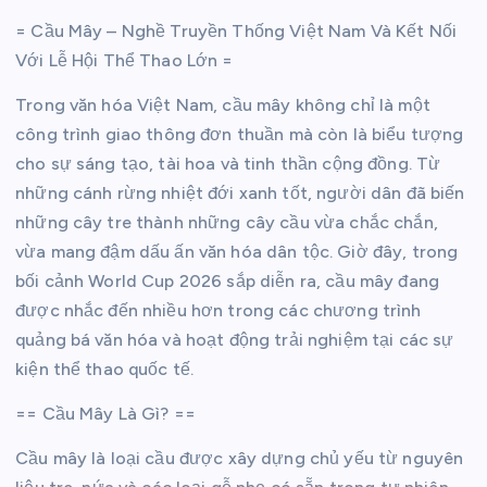
= Cầu Mây – Nghề Truyền Thống Việt Nam Và Kết Nối
Với Lễ Hội Thể Thao Lớn =
Trong văn hóa Việt Nam, cầu mây không chỉ là một
công trình giao thông đơn thuần mà còn là biểu tượng
cho sự sáng tạo, tài hoa và tinh thần cộng đồng. Từ
những cánh rừng nhiệt đới xanh tốt, người dân đã biến
những cây tre thành những cây cầu vừa chắc chắn,
vừa mang đậm dấu ấn văn hóa dân tộc. Giờ đây, trong
bối cảnh World Cup 2026 sắp diễn ra, cầu mây đang
được nhắc đến nhiều hơn trong các chương trình
quảng bá văn hóa và hoạt động trải nghiệm tại các sự
kiện thể thao quốc tế.
== Cầu Mây Là Gì? ==
Cầu mây là loại cầu được xây dựng chủ yếu từ nguyên