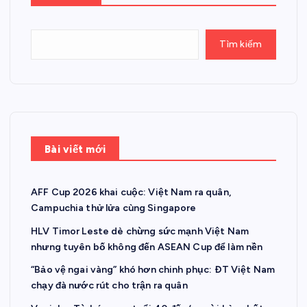
Tìm kiếm
Bài viết mới
AFF Cup 2026 khai cuộc: Việt Nam ra quân,
Campuchia thử lửa cùng Singapore
HLV Timor Leste dè chừng sức mạnh Việt Nam
nhưng tuyên bố không đến ASEAN Cup để làm nền
“Bảo vệ ngai vàng” khó hơn chinh phục: ĐT Việt Nam
chạy đà nước rút cho trận ra quân