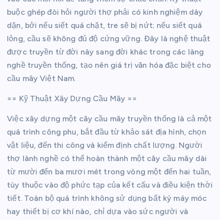
buộc ghép đòi hỏi người thợ phải có kinh nghiệm dày
dặn, bởi nếu siết quá chặt, tre sẽ bị nứt; nếu siết quá
lỏng, cầu sẽ không đủ độ cứng vững. Đây là nghệ thuật
được truyền từ đời này sang đời khác trong các làng
nghề truyền thống, tạo nên giá trị văn hóa đặc biệt cho
cầu mây Việt Nam.
== Kỹ Thuật Xây Dựng Cầu Mây ==
Việc xây dựng một cây cầu mây truyền thống là cả một
quá trình công phu, bắt đầu từ khảo sát địa hình, chọn
vật liệu, đến thi công và kiểm định chất lượng. Người
thợ lành nghề có thể hoàn thành một cây cầu mây dài
từ mười đến ba mươi mét trong vòng một đến hai tuần,
tùy thuộc vào độ phức tạp của kết cấu và điều kiện thời
tiết. Toàn bộ quá trình không sử dụng bất kỳ máy móc
hay thiết bị cơ khí nào, chỉ dựa vào sức người và