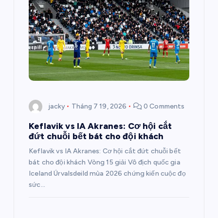
ư
ớ
n
g
b
jacky
Tháng 7 19, 2026
0 Comments
à
Keflavik vs IA Akranes: Cơ hội cắt
đứt chuỗi bết bát cho đội khách
i
Keflavik vs IA Akranes: Cơ hội cắt đứt chuỗi bết
v
bát cho đội khách Vòng 15 giải Vô địch quốc gia
Iceland Úrvalsdeild mùa 2026 chứng kiến cuộc đọ
i
sức…
ế