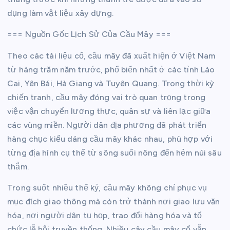
dụng làm vật liệu xây dựng.
=== Nguồn Gốc Lịch Sử Của Cầu Mây ===
Theo các tài liệu cổ, cầu mây đã xuất hiện ở Việt Nam
từ hàng trăm năm trước, phổ biến nhất ở các tỉnh Lào
Cai, Yên Bái, Hà Giang và Tuyên Quang. Trong thời kỳ
chiến tranh, cầu mây đóng vai trò quan trọng trong
việc vận chuyển lương thực, quân sự và liên lạc giữa
các vùng miền. Người dân địa phương đã phát triển
hàng chục kiểu dáng cầu mây khác nhau, phù hợp với
từng địa hình cụ thể từ sông suối nông đến hẻm núi sâu
thẳm.
Trong suốt nhiều thế kỷ, cầu mây không chỉ phục vụ
mục đích giao thông mà còn trở thành nơi giao lưu văn
hóa, nơi người dân tụ họp, trao đổi hàng hóa và tổ
chức lễ hội truyền thống. Nhiều cây cầu mây cổ vẫn