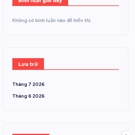
Bình luận gần đây
Không có bình luận nào để hiển thị.
Lưu trữ
Tháng 7 2026
Tháng 6 2026