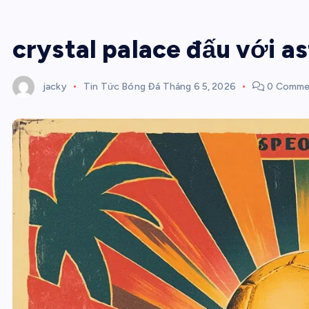
crystal palace đấu với as
jacky
Tin Tức Bóng Đá
Tháng 6 5, 2026
0 Comme