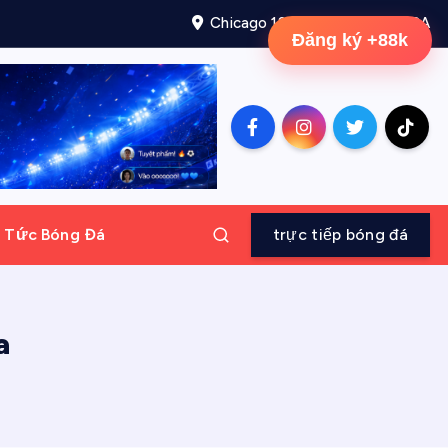
Chicago 12, Melborne City, USA
Đăng ký +88k
n Tức Bóng Đá
trực tiếp bóng đá
a