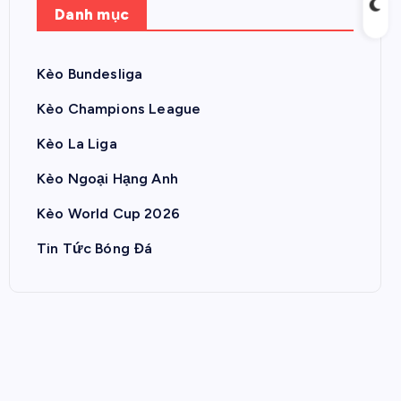
Danh mục
Kèo Bundesliga
Kèo Champions League
Kèo La Liga
Kèo Ngoại Hạng Anh
Kèo World Cup 2026
Tin Tức Bóng Đá