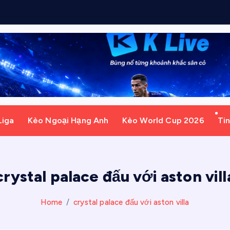
t
e
d
è
Liga
Kèo Ngoại Hạng Anh
Kèo World Cup 2026
Ti
crystal palace đấu với aston vill
Home
crystal palace đấu với aston villa