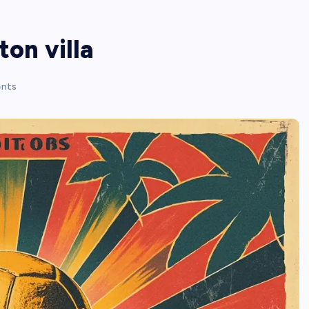
ton villa
nts