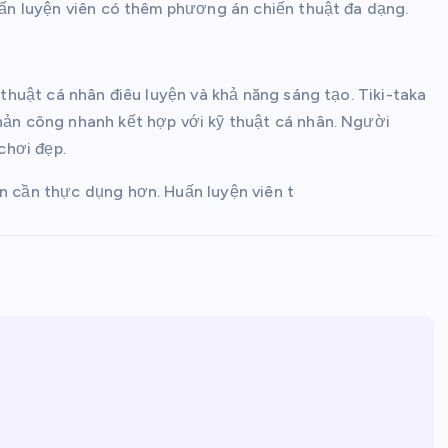
huấn luyện viên có thêm phương án chiến thuật đa dạng.
ỹ thuật cá nhân điêu luyện và khả năng sáng tạo. Tiki-taka
phản công nhanh kết hợp với kỹ thuật cá nhân. Người
 chơi đẹp.
ển cần thực dụng hơn. Huấn luyện viên t