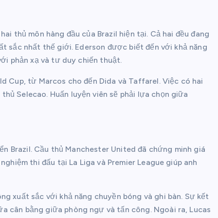
hai thủ môn hàng đầu của Brazil hiện tại. Cả hai đều đang
ất sắc nhất thế giới. Ederson được biết đến với khả năng
với phản xạ và tư duy chiến thuật.
ld Cup, từ Marcos cho đến Dida và Taffarel. Việc có hai
thủ Selecao. Huấn luyện viên sẽ phải lựa chọn giữa
uyển Brazil. Cầu thủ Manchester United đã chứng minh giá
 nghiệm thi đấu tại La Liga và Premier League giúp anh
ng xuất sắc với khả năng chuyền bóng và ghi bàn. Sự kết
ữa cân bằng giữa phòng ngự và tấn công. Ngoài ra, Lucas