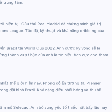
vệ trung tâm.
zil hiện tại. Cầu thủ Real Madrid đã chứng minh giá trị
ions League. Tốc độ, kỹ thuật và khả năng dribbling của
uyển Brazil tại World Cup 2022. Anh được kỳ vọng sẽ là
ởng thành vượt bậc của anh là tín hiệu tích cực cho tham
nhất thế giới hiện nay. Phong độ ấn tượng tại Premier
ong đội hình Brazil. Khả năng điều phối bóng và thu hồi
 hâm mộ Selecao. Anh bổ sung yếu tố thiếu hụt bấy lâu nay