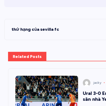
Đ
thứ hạng của sevilla fc
i
ề
Related Posts
u
h
jacky
ư
Ural 3-0 E
sân nhà Y
ớ