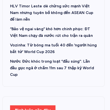
HLV Timor Leste dè chừng sức mạnh Việt
Nam nhưng tuyên bố không đến ASEAN Cup
để làm nền
“Bảo vệ ngai vàng” khó hơn chinh phục: ĐT
Việt Nam chạy đà nước rút cho trận ra quân
Vozinha: Từ bóng ma tuổi 40 đến ‘người hùng
bất tử’ World Cup 2026
Nước Đức khóc trong loạt “đấu súng”: Lần
đầu gục ngã ở chấm 11m sau 7 thập kỷ World
Cup