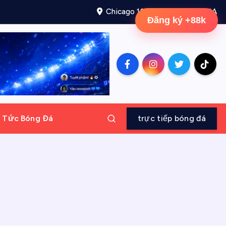
Chicago 12, Melborne City, USA
Đăng ký +88k
n Tức Bóng Đá
trực tiếp bóng đá