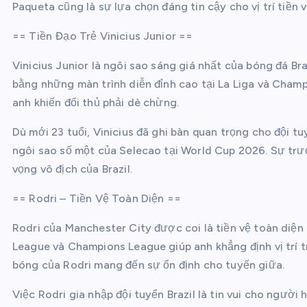
Paqueta cũng là sự lựa chọn đáng tin cậy cho vị trí tiền 
== Tiền Đạo Trẻ Vinicius Junior ==
Vinicius Junior là ngôi sao sáng giá nhất của bóng đá Bra
bằng những màn trình diễn đỉnh cao tại La Liga và Champ
anh khiến đối thủ phải dè chừng.
Dù mới 23 tuổi, Vinicius đã ghi bàn quan trọng cho đội t
ngôi sao số một của Selecao tại World Cup 2026. Sự trư
vọng vô địch của Brazil.
== Rodri – Tiền Vệ Toàn Diện ==
Rodri của Manchester City được coi là tiền vệ toàn diện 
League và Champions League giúp anh khẳng định vị trí tr
bóng của Rodri mang đến sự ổn định cho tuyến giữa.
Việc Rodri gia nhập đội tuyển Brazil là tin vui cho người