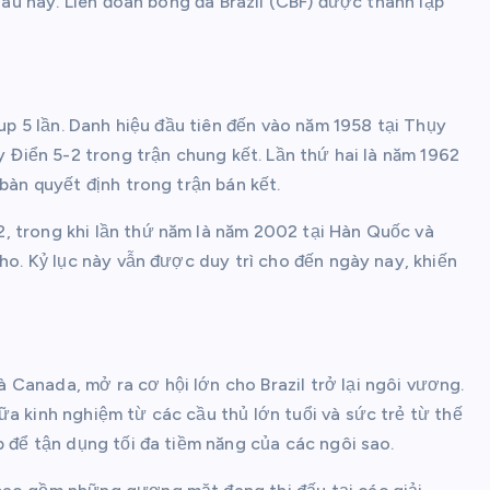
 sau này. Liên đoàn bóng đá Brazil (CBF) được thành lập
Cup 5 lần. Danh hiệu đầu tiên đến vào năm 1958 tại Thụy
y Điển 5-2 trong trận chung kết. Lần thứ hai là năm 1962
 bàn quyết định trong trận bán kết.
, trong khi lần thứ năm là năm 2002 tại Hàn Quốc và
nho. Kỷ lục này vẫn được duy trì cho đến ngày nay, khiến
Canada, mở ra cơ hội lớn cho Brazil trở lại ngôi vương.
ữa kinh nghiệm từ các cầu thủ lớn tuổi và sức trẻ từ thế
p để tận dụng tối đa tiềm năng của các ngôi sao.