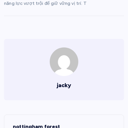
năng lực vượt trội để giữ vững vị trí. T
jacky
Đ
nottingham forest