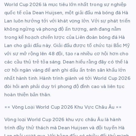
World Cup 2026 là mục tiêu lớn nhất trong sự nghiệp
quốc tế của Dean Huijsen, một giải đấu mà bóng đá Hà
Lan luôn hướng tới với khát vọng lớn. Với sự phát triển
không ngừng và phong độ ấn tượng, anh đang nằm
trong kế hoạch chiến lược của Liên đoàn bóng đá Hà
Lan cho giải đấu này. Giải đấu được tổ chức tại Bắc Mỹ
với sự mở rộng lên 48 đội, tạo ra nhiều cơ hội hơn cho
các cầu thủ trẻ tỏa sáng. Dean hiểu rằng đây có thể là
cơ hội ngàn vàng để anh ghi dấu ấn trên sân khấu lớn
nhất hành tinh. Hành trình giành vé tới World Cup 2026
đòi hỏi anh phải duy trì phong độ đỉnh cao và liên tục
hoàn thiện bản thân.
== Vòng Loại World Cup 2026 Khu Vực Châu Âu ==
Vòng loại World Cup 2026 khu vực châu Âu là hành
trình đầy thử thách mà Dean Huijsen và đội tuyển Hà
Lan phải vượt qua. Với bảng đấu có nhiều đối thủ mạnh,