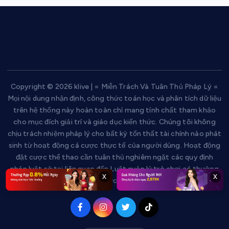
Copyright © 2026 klive | = Miễn Trách Và Tuân Thủ Pháp Lý =
Mọi nội dung nhận định, công thức toán học và phân tích dữ liệu
trên hệ thống này hoàn toàn chỉ mang tính chất tham khảo
cho mục đích giải trí và giáo dục kiến thức. Chúng tôi không
chịu trách nhiệm pháp lý cho bất kỳ tổn thất tài chính nào phát
sinh từ hoạt động cá cược thực tế của người dùng. Hoạt động
đặt cược thể thao cần tuân thủ nghiêm ngặt các quy định
pháp luật sở tại liên quan đến Luật quản lý trò chơi có thưởng
x
x
và đặt cược hiện hành.