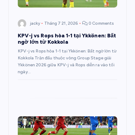
à
i
jacky
Tháng 7 21, 2026
0 Comments
v
KPV-j vs Rops hòa 1-1 tại Ykkönen: Bất
ngờ lớn từ Kokkola
i
KPV-j vs Rops hòa 1-1 tại Ykkönen: Bất ngờ lớn từ
Kokkola Trận đấu thuộc vòng Group Stage giải
ế
Ykkönen 2026 giữa KPV-j và Rops diễn ra vào tối
ngày…
t