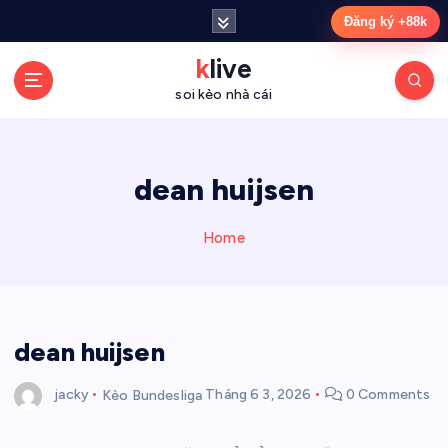
S
Đăng ký +88k
k
i
klive
p
soi kèo nhà cái
t
o
c
o
dean huijsen
n
t
Home
e
n
t
dean huijsen
jacky
Kèo Bundesliga
Tháng 6 3, 2026
0 Comments