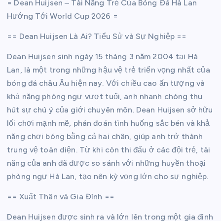
= Dean Huijsen – Tài Năng Trẻ Của Bóng Đá Hà Lan
Hướng Tới World Cup 2026 =
== Dean Huijsen Là Ai? Tiểu Sử và Sự Nghiệp ==
Dean Huijsen sinh ngày 15 tháng 3 năm 2004 tại Hà
Lan, là một trong những hậu vệ trẻ triển vọng nhất của
bóng đá châu Âu hiện nay. Với chiều cao ấn tượng và
khả năng phòng ngự vượt tuổi, anh nhanh chóng thu
hút sự chú ý của giới chuyên môn. Dean Huijsen sở hữu
lối chơi mạnh mẽ, phán đoán tình huống sắc bén và khả
năng chơi bóng bằng cả hai chân, giúp anh trở thành
trung vệ toàn diện. Từ khi còn thi đấu ở các đội trẻ, tài
năng của anh đã được so sánh với những huyền thoại
phòng ngự Hà Lan, tạo nên kỳ vọng lớn cho sự nghiệp.
== Xuất Thân và Gia Đình ==
Dean Huijsen được sinh ra và lớn lên trong một gia đình