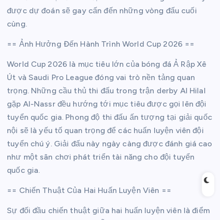
được dự đoán sẽ gay cấn đến những vòng đấu cuối
cùng.
== Ảnh Hưởng Đến Hành Trình World Cup 2026 ==
World Cup 2026 là mục tiêu lớn của bóng đá Ả Rập Xê
Út và Saudi Pro League đóng vai trò nền tảng quan
trọng. Những cầu thủ thi đấu trong trận derby Al Hilal
gặp Al-Nassr đều hướng tới mục tiêu được gọi lên đội
tuyển quốc gia. Phong độ thi đấu ấn tượng tại giải quốc
nội sẽ là yếu tố quan trọng để các huấn luyện viên đội
tuyển chú ý. Giải đấu này ngày càng được đánh giá cao
như một sân chơi phát triển tài năng cho đội tuyển
quốc gia.
== Chiến Thuật Của Hai Huấn Luyện Viên ==
Sự đối đầu chiến thuật giữa hai huấn luyện viên là điểm