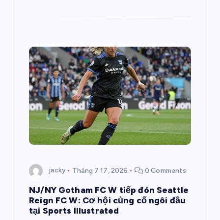
jacky
Tháng 7 17, 2026
0 Comments
NJ/NY Gotham FC W tiếp đón Seattle
Reign FC W: Cơ hội củng cố ngôi đầu
tại Sports Illustrated