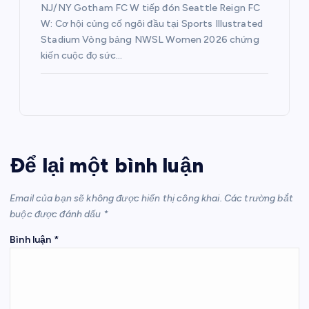
NJ/NY Gotham FC W tiếp đón Seattle Reign FC
W: Cơ hội củng cố ngôi đầu tại Sports Illustrated
Stadium Vòng bảng NWSL Women 2026 chứng
kiến cuộc đọ sức…
Để lại một bình luận
Email của bạn sẽ không được hiển thị công khai.
Các trường bắt
buộc được đánh dấu
*
Bình luận
*