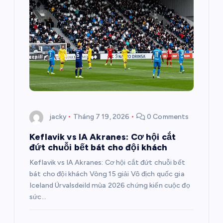
n
g
b
à
i
jacky
Tháng 7 19, 2026
0 Comments
v
Keflavik vs IA Akranes: Cơ hội cắt
đứt chuỗi bết bát cho đội khách
i
Keflavik vs IA Akranes: Cơ hội cắt đứt chuỗi bết
bát cho đội khách Vòng 15 giải Vô địch quốc gia
ế
Iceland Úrvalsdeild mùa 2026 chứng kiến cuộc đọ
sức…
t