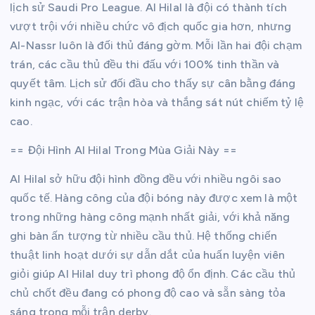
lịch sử Saudi Pro League. Al Hilal là đội có thành tích
vượt trội với nhiều chức vô địch quốc gia hơn, nhưng
Al-Nassr luôn là đối thủ đáng gờm. Mỗi lần hai đội chạm
trán, các cầu thủ đều thi đấu với 100% tinh thần và
quyết tâm. Lịch sử đối đầu cho thấy sự cân bằng đáng
kinh ngạc, với các trận hòa và thắng sát nút chiếm tỷ lệ
cao.
== Đội Hình Al Hilal Trong Mùa Giải Này ==
Al Hilal sở hữu đội hình đồng đều với nhiều ngôi sao
quốc tế. Hàng công của đội bóng này được xem là một
trong những hàng công mạnh nhất giải, với khả năng
ghi bàn ấn tượng từ nhiều cầu thủ. Hệ thống chiến
thuật linh hoạt dưới sự dẫn dắt của huấn luyện viên
giỏi giúp Al Hilal duy trì phong độ ổn định. Các cầu thủ
chủ chốt đều đang có phong độ cao và sẵn sàng tỏa
sáng trong mỗi trận derby.