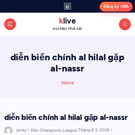
S
Đăng ký +88k
k
i
klive
p
soi kèo nhà cái
t
o
c
o
diễn biến chính al hilal gặp
n
al-nassr
t
e
n
Home
t
diễn biến chính al hilal gặp al-nassr
jacky
Kèo Champions League
Tháng 6 3, 2026