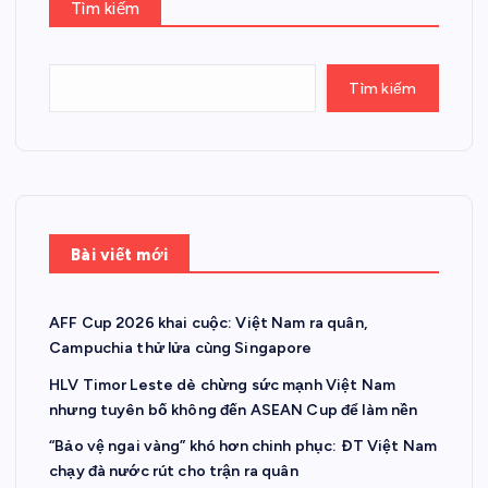
Tìm kiếm
Tìm kiếm
Bài viết mới
AFF Cup 2026 khai cuộc: Việt Nam ra quân,
Campuchia thử lửa cùng Singapore
HLV Timor Leste dè chừng sức mạnh Việt Nam
nhưng tuyên bố không đến ASEAN Cup để làm nền
“Bảo vệ ngai vàng” khó hơn chinh phục: ĐT Việt Nam
chạy đà nước rút cho trận ra quân