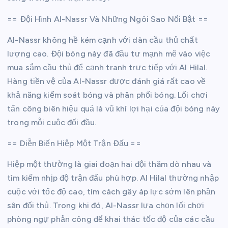
== Đội Hình Al-Nassr Và Những Ngôi Sao Nổi Bật ==
Al-Nassr không hề kém cạnh với dàn cầu thủ chất
lượng cao. Đội bóng này đã đầu tư mạnh mẽ vào việc
mua sắm cầu thủ để cạnh tranh trực tiếp với Al Hilal.
Hàng tiền vệ của Al-Nassr được đánh giá rất cao về
khả năng kiểm soát bóng và phân phối bóng. Lối chơi
tấn công biên hiệu quả là vũ khí lợi hại của đội bóng này
trong mỗi cuộc đối đầu.
== Diễn Biến Hiệp Một Trận Đấu ==
Hiệp một thường là giai đoạn hai đội thăm dò nhau và
tìm kiếm nhịp độ trận đấu phù hợp. Al Hilal thường nhập
cuộc với tốc độ cao, tìm cách gây áp lực sớm lên phần
sân đối thủ. Trong khi đó, Al-Nassr lựa chọn lối chơi
phòng ngự phản công để khai thác tốc độ của các cầu