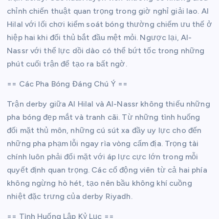
chỉnh chiến thuật quan trọng trong giờ nghỉ giải lao. Al
Hilal với lối chơi kiểm soát bóng thường chiếm ưu thế ở
hiệp hai khi đối thủ bắt đầu mệt mỏi. Ngược lại, Al-
Nassr với thể lực dồi dào có thể bứt tốc trong những
phút cuối trận để tạo ra bất ngờ.
== Các Pha Bóng Đáng Chú Ý ==
Trận derby giữa Al Hilal và Al-Nassr không thiếu những
pha bóng đẹp mắt và tranh cãi. Từ những tình huống
đối mặt thủ môn, những cú sút xa đầy uy lực cho đến
những pha phạm lỗi ngay rìa vòng cấm địa. Trọng tài
chính luôn phải đối mặt với áp lực cực lớn trong mỗi
quyết định quan trọng. Các cổ động viên từ cả hai phía
không ngừng hò hét, tạo nên bầu không khí cuồng
nhiệt đặc trưng của derby Riyadh.
== Tình Huống Lập Kỷ Lục ==