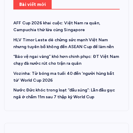
Bài viết mới
AFF Cup 2026 khai cuộc: Việt Nam ra quân,
Campuchia thử lửa cùng Singapore
HLV Timor Leste dè chừng sức mạnh Việt Nam
nhưng tuyên bố không đến ASEAN Cup để làm nền
“Bảo vệ ngai vàng” khó hơn chinh phục: ĐT Việt Nam
chạy đà nước rút cho trận ra quân
Vozinha: Từ bóng ma tuổi 40 đến ‘người hùng bất
tử’ World Cup 2026
Nước Đức khóc trong loạt “đấu súng”: Lần đầu gục
ngã ở chấm 11m sau 7 thập kỷ World Cup