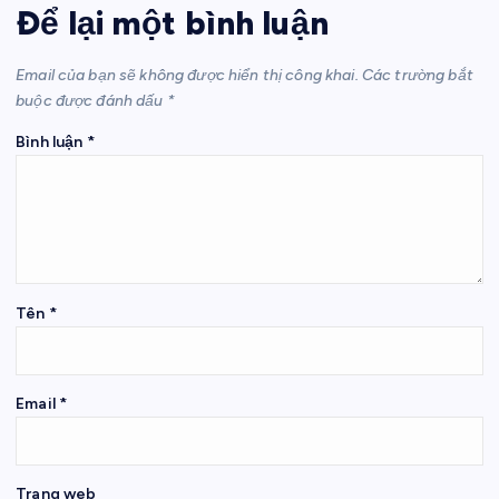
Để lại một bình luận
Email của bạn sẽ không được hiển thị công khai.
Các trường bắt
buộc được đánh dấu
*
Bình luận
*
Tên
*
Email
*
Trang web