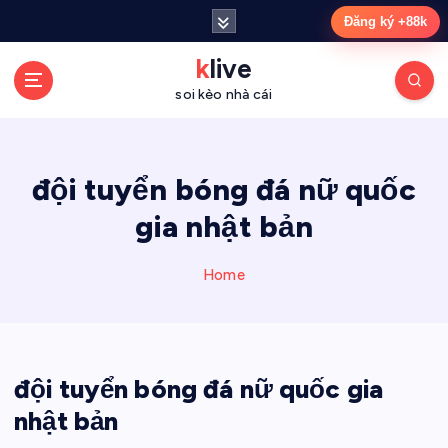
S
Đăng ký +88k
k
i
klive
p
soi kèo nhà cái
t
o
c
o
đội tuyển bóng đá nữ quốc
n
gia nhật bản
t
e
n
Home
t
đội tuyển bóng đá nữ quốc gia
nhật bản