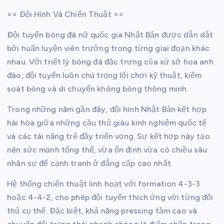
== Đội Hình Và Chiến Thuật ==
Đội tuyển bóng đá nữ quốc gia Nhật Bản được dẫn dắt
bởi huấn luyện viên trưởng trong từng giai đoạn khác
nhau. Với triết lý bóng đá đặc trưng của xứ sở hoa anh
đào, đội tuyển luôn chú trọng lối chơi kỹ thuật, kiểm
soát bóng và di chuyển không bóng thông minh.
Trong những năm gần đây, đội hình Nhật Bản kết hợp
hài hòa giữa những cầu thủ giàu kinh nghiệm quốc tế
và các tài năng trẻ đầy triển vọng. Sự kết hợp này tạo
nên sức mạnh tổng thể, vừa ổn định vừa có chiều sâu
nhân sự để cạnh tranh ở đẳng cấp cao nhất.
Hệ thống chiến thuật linh hoạt với formation 4-3-3
hoặc 4-4-2, cho phép đội tuyển thích ứng với từng đối
thủ cụ thể. Đặc biệt, khả năng pressing tầm cao và