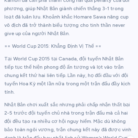
Kaihori đã cản phá thành công hai quả penalty của đối
phương, giúp Nhật Bản giành chiến thắng 3-1 trong
loạt đá luân lưu. Khoảnh khắc Homare Sawa nâng cup
vô địch đã trở thành biểu tượng cho tinh thần never
give up của người Nhật Bản.
== World Cup 2015: Khẳng Định Vị Thế ==
Tại World Cup 2015 tại Canada, đội tuyển Nhật Bản
tiếp tục thể hiện phong độ ấn tượng và lọt vào trận
chung kết thứ hai liên tiếp. Lần này, họ đối đầu với đội
tuyển Hoa Kỳ một lần nữa trong một trận đấu đầy kịch
tính.
Nhật Bản chơi xuất sắc nhưng phải chấp nhận thất bại
2-5 trước đội tuyển chủ nhà trong trận đấu mà cả hai
đội đều tạo ra nhiều cơ hội nguy hiểm. Mặc dù không
bảo toàn ngôi vương, trận chung kết này đã được vinh
danh là trận đấu hay nhất lịch sử Women’s World Cup.