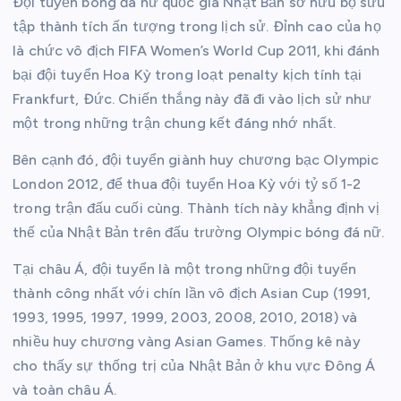
Đội tuyển bóng đá nữ quốc gia Nhật Bản sở hữu bộ sưu
tập thành tích ấn tượng trong lịch sử. Đỉnh cao của họ
là chức vô địch FIFA Women’s World Cup 2011, khi đánh
bại đội tuyển Hoa Kỳ trong loạt penalty kịch tính tại
Frankfurt, Đức. Chiến thắng này đã đi vào lịch sử như
một trong những trận chung kết đáng nhớ nhất.
Bên cạnh đó, đội tuyển giành huy chương bạc Olympic
London 2012, để thua đội tuyển Hoa Kỳ với tỷ số 1-2
trong trận đấu cuối cùng. Thành tích này khẳng định vị
thế của Nhật Bản trên đấu trường Olympic bóng đá nữ.
Tại châu Á, đội tuyển là một trong những đội tuyển
thành công nhất với chín lần vô địch Asian Cup (1991,
1993, 1995, 1997, 1999, 2003, 2008, 2010, 2018) và
nhiều huy chương vàng Asian Games. Thống kê này
cho thấy sự thống trị của Nhật Bản ở khu vực Đông Á
và toàn châu Á.