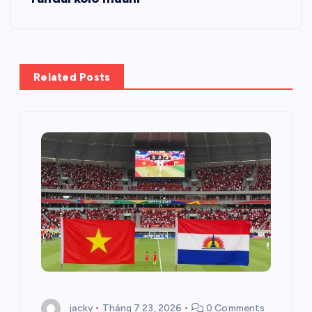
u
h
ư
Related Posts
ớ
n
g
b
à
i
jacky
Tháng 7 23, 2026
0 Comments