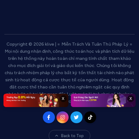
Copyright © 2026 klive | = Miễn Trách Và Tuân Thủ Pháp Lý =
Mọi nội dung nhận định, công thức toán học và phân tích dữ liệu
trên hệ thống này hoàn toàn chỉ mang tính chất tham khảo
cho mục đích giải trí và giáo dục kiến thức. Chúng tôi không
chịu trách nhiệm pháp lý cho bất kỳ tổn thất tài chính nào phát
sinh từ hoạt động cá cược thực tế của người dùng. Hoạt động
đặt cược thể thao cần tuân thủ nghiêm ngặt các quy định
pháp luật sở tại liên quan đến Luật quản lý trò chơi có thưởng
x
x
và đặt cược hiện hành.
Back to Top