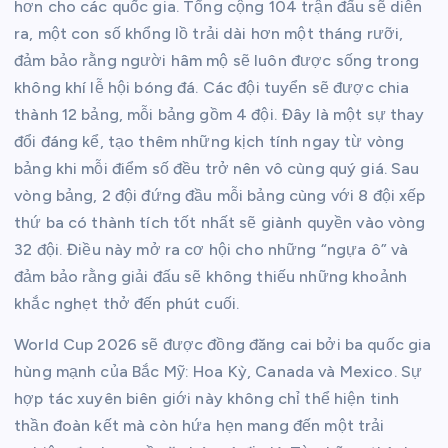
hơn cho các quốc gia. Tổng cộng 104 trận đấu sẽ diễn
ra, một con số khổng lồ trải dài hơn một tháng rưỡi,
đảm bảo rằng người hâm mộ sẽ luôn được sống trong
không khí lễ hội bóng đá. Các đội tuyển sẽ được chia
thành 12 bảng, mỗi bảng gồm 4 đội. Đây là một sự thay
đổi đáng kể, tạo thêm những kịch tính ngay từ vòng
bảng khi mỗi điểm số đều trở nên vô cùng quý giá. Sau
vòng bảng, 2 đội đứng đầu mỗi bảng cùng với 8 đội xếp
thứ ba có thành tích tốt nhất sẽ giành quyền vào vòng
32 đội. Điều này mở ra cơ hội cho những “ngựa ô” và
đảm bảo rằng giải đấu sẽ không thiếu những khoảnh
khắc nghẹt thở đến phút cuối.
World Cup 2026 sẽ được đồng đăng cai bởi ba quốc gia
hùng mạnh của Bắc Mỹ: Hoa Kỳ, Canada và Mexico. Sự
hợp tác xuyên biên giới này không chỉ thể hiện tinh
thần đoàn kết mà còn hứa hẹn mang đến một trải