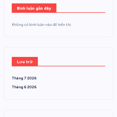
Bình luận gần đây
Không có bình luận nào để hiển thị.
Lưu trữ
Tháng 7 2026
Tháng 6 2026