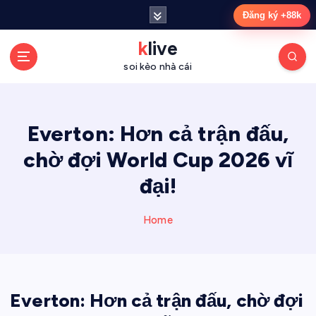
S
Đăng ký +88k
k
i
klive
p
soi kèo nhà cái
t
o
c
o
Everton: Hơn cả trận đấu,
n
chờ đợi World Cup 2026 vĩ
t
e
đại!
n
t
Home
Everton: Hơn cả trận đấu, chờ đợi