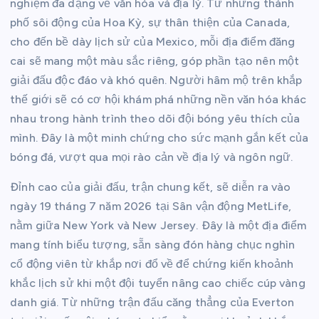
nghiệm đa dạng về văn hóa và địa lý. Từ những thành
phố sôi động của Hoa Kỳ, sự thân thiện của Canada,
cho đến bề dày lịch sử của Mexico, mỗi địa điểm đăng
cai sẽ mang một màu sắc riêng, góp phần tạo nên một
giải đấu độc đáo và khó quên. Người hâm mộ trên khắp
thế giới sẽ có cơ hội khám phá những nền văn hóa khác
nhau trong hành trình theo dõi đội bóng yêu thích của
mình. Đây là một minh chứng cho sức mạnh gắn kết của
bóng đá, vượt qua mọi rào cản về địa lý và ngôn ngữ.
Đỉnh cao của giải đấu, trận chung kết, sẽ diễn ra vào
ngày 19 tháng 7 năm 2026 tại Sân vận động MetLife,
nằm giữa New York và New Jersey. Đây là một địa điểm
mang tính biểu tượng, sẵn sàng đón hàng chục nghìn
cổ động viên từ khắp nơi đổ về để chứng kiến khoảnh
khắc lịch sử khi một đội tuyển nâng cao chiếc cúp vàng
danh giá. Từ những trận đấu căng thẳng của Everton