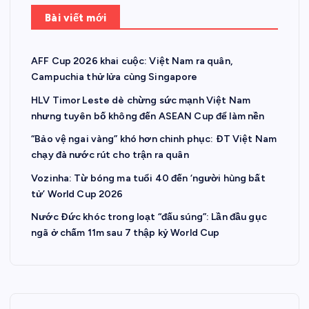
Bài viết mới
AFF Cup 2026 khai cuộc: Việt Nam ra quân,
Campuchia thử lửa cùng Singapore
HLV Timor Leste dè chừng sức mạnh Việt Nam
nhưng tuyên bố không đến ASEAN Cup để làm nền
“Bảo vệ ngai vàng” khó hơn chinh phục: ĐT Việt Nam
chạy đà nước rút cho trận ra quân
Vozinha: Từ bóng ma tuổi 40 đến ‘người hùng bất
tử’ World Cup 2026
Nước Đức khóc trong loạt “đấu súng”: Lần đầu gục
ngã ở chấm 11m sau 7 thập kỷ World Cup