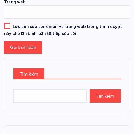
Trang web
Lưu tên của tôi, email, và trang web trong trình duyệt
này cho lần bình luận kế tiếp của tôi.
Tìm kiếm
Tìm kiếm