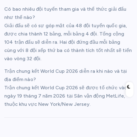
Có bao nhiêu đội tuyển tham gia và thể thức giải đấu
như thế nào?
Giải đấu sẽ có sự góp mặt của 48 đội tuyển quốc gia,
được chia thành 12 bảng, mỗi bảng 4 đội. Tổng cộng
104 trận đấu sẽ diễn ra. Hai đội đứng đầu mỗi bảng
cùng với 8 đội xếp thứ ba có thành tích tốt nhất sẽ tiến
vào vòng 32 đội.
Trận chung kết World Cup 2026 diễn ra khi nào và tại
địa điểm nào?
Trận chung kết World Cup 2026 sẽ được tổ chức vào
ngày 19 tháng 7 năm 2026 tại Sân vận động MetLife,
thuộc khu vực New York/New Jersey.