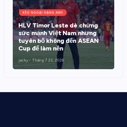
KÈO NGOẠI HẠNG ANH
HLV Timor Leste dè chừng
sức mạnh Việt Nam nhưng
tuyên bố không đến ASEAN
Cup để làm nền
jacky
Tháng 7 23, 2026