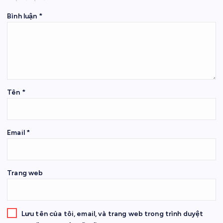
Bình luận
*
Tên
*
Email
*
Trang web
Lưu tên của tôi, email, và trang web trong trình duyệt