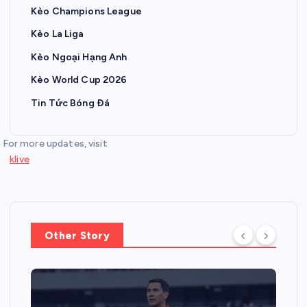
Kèo Champions League
Kèo La Liga
Kèo Ngoại Hạng Anh
Kèo World Cup 2026
Tin Tức Bóng Đá
For more updates, visit
klive
Other Story