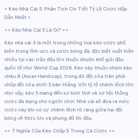
= Kèo Nhà Cái 5: Phân Tích Chi Tiết Tỷ Lệ Cược Hấp
Dẫn Nhất =
== Kèo Nhà Cái 5 Là Gì? ==
Kèo nhà cái 5 là một trong những loại kèo cược phổ
biến trong lĩnh vực cá cược bóng đá, đặc biệt xuất hiện
nhiều tại các trận đấu lớn thuộc khuôn khổ giải đấu
quốc tế như World Cup 2026. Kèo này thuộc nhóm kèo
châu Á (Asian Handicap), trong đó đội cửa trên phải
chấp đội cửa dưới 5 bàn thắng. Với tỷ lệ chênh lệch lớn
như vậy, kèo 5 mang đến sự kịch tính và cơ hội thắng
cược đa dạng cho người chơi. Nhà cái sẽ đưa ra mức
cược này khi có sự chênh lệch rõ ràng giữa hai đội
bóng về thực lực và phong độ thi đấu.
== Ý Nghĩa Của Kèo Chấp 5 Trong Cá Cược ==