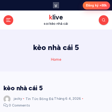
S
Đăng ký +88k
k
i
klive
p
soi kèo nhà cái
t
o
c
o
kèo nhà cái 5
n
t
Home
e
n
t
kèo nhà cái 5
jacky
Tin Tức Bóng Đá
Tháng 6 4, 2026
0 Comments