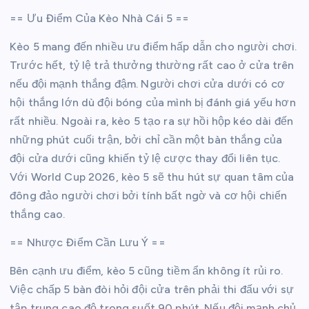
== Ưu Điểm Của Kèo Nhà Cái 5 ==
Kèo 5 mang đến nhiều ưu điểm hấp dẫn cho người chơi.
Trước hết, tỷ lệ trả thưởng thường rất cao ở cửa trên
nếu đội mạnh thắng đậm. Người chơi cửa dưới có cơ
hội thắng lớn dù đội bóng của mình bị đánh giá yếu hơn
rất nhiều. Ngoài ra, kèo 5 tạo ra sự hồi hộp kéo dài đến
những phút cuối trận, bởi chỉ cần một bàn thắng của
đội cửa dưới cũng khiến tỷ lệ cược thay đổi liên tục.
Với World Cup 2026, kèo 5 sẽ thu hút sự quan tâm của
đông đảo người chơi bởi tính bất ngờ và cơ hội chiến
thắng cao.
== Nhược Điểm Cần Lưu Ý ==
Bên cạnh ưu điểm, kèo 5 cũng tiềm ẩn không ít rủi ro.
Việc chấp 5 bàn đòi hỏi đội cửa trên phải thi đấu với sự
tập trung cao độ trong suốt 90 phút. Nếu đội mạnh chủ