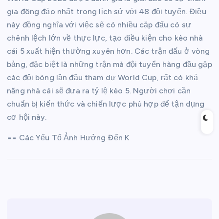
gia đông đảo nhất trong lịch sử với 48 đội tuyển. Điều
này đồng nghĩa với việc sẽ có nhiều cặp đấu có sự
chênh lệch lớn về thực lực, tạo điều kiện cho kèo nhà
cái 5 xuất hiện thường xuyên hơn. Các trận đấu ở vòng
bảng, đặc biệt là những trận mà đội tuyển hàng đầu gặp
các đội bóng lần đầu tham dự World Cup, rất có khả
năng nhà cái sẽ đưa ra tỷ lệ kèo 5. Người chơi cần
chuẩn bị kiến thức và chiến lược phù hợp để tận dụng
cơ hội này.
== Các Yếu Tố Ảnh Hưởng Đến K