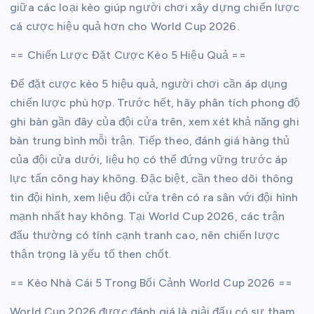
giữa các loại kèo giúp người chơi xây dựng chiến lược
cá cược hiệu quả hơn cho World Cup 2026.
== Chiến Lược Đặt Cược Kèo 5 Hiệu Quả ==
Để đặt cược kèo 5 hiệu quả, người chơi cần áp dụng
chiến lược phù hợp. Trước hết, hãy phân tích phong độ
ghi bàn gần đây của đội cửa trên, xem xét khả năng ghi
bàn trung bình mỗi trận. Tiếp theo, đánh giá hàng thủ
của đội cửa dưới, liệu họ có thể đứng vững trước áp
lực tấn công hay không. Đặc biệt, cần theo dõi thông
tin đội hình, xem liệu đội cửa trên có ra sân với đội hình
mạnh nhất hay không. Tại World Cup 2026, các trận
đấu thường có tính cạnh tranh cao, nên chiến lược
thận trọng là yếu tố then chốt.
== Kèo Nhà Cái 5 Trong Bối Cảnh World Cup 2026 ==
World Cup 2026 được đánh giá là giải đấu có sự tham