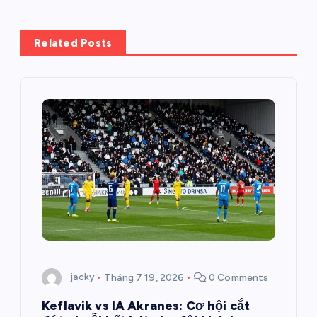
h
Related Posts
ư
ớ
n
g
b
à
i
jacky
Tháng 7 19, 2026
0 Comments
v
Keflavik vs IA Akranes: Cơ hội cắt