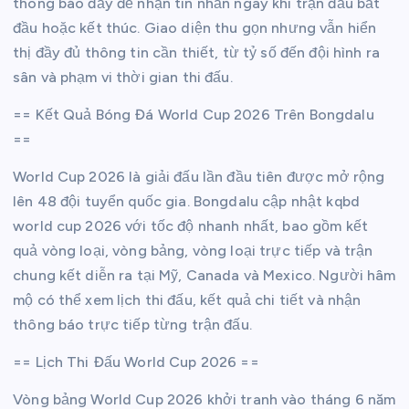
thông báo đẩy để nhận tin nhắn ngay khi trận đấu bắt
đầu hoặc kết thúc. Giao diện thu gọn nhưng vẫn hiển
thị đầy đủ thông tin cần thiết, từ tỷ số đến đội hình ra
sân và phạm vi thời gian thi đấu.
== Kết Quả Bóng Đá World Cup 2026 Trên Bongdalu
==
World Cup 2026 là giải đấu lần đầu tiên được mở rộng
lên 48 đội tuyển quốc gia. Bongdalu cập nhật kqbd
world cup 2026 với tốc độ nhanh nhất, bao gồm kết
quả vòng loại, vòng bảng, vòng loại trực tiếp và trận
chung kết diễn ra tại Mỹ, Canada và Mexico. Người hâm
mộ có thể xem lịch thi đấu, kết quả chi tiết và nhận
thông báo trực tiếp từng trận đấu.
== Lịch Thi Đấu World Cup 2026 ==
Vòng bảng World Cup 2026 khởi tranh vào tháng 6 năm