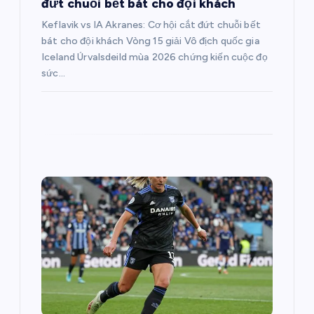
đứt chuỗi bết bát cho đội khách
i
Keflavik vs IA Akranes: Cơ hội cắt đứt chuỗi bết
bát cho đội khách Vòng 15 giải Vô địch quốc gia
ế
Iceland Úrvalsdeild mùa 2026 chứng kiến cuộc đọ
sức…
t