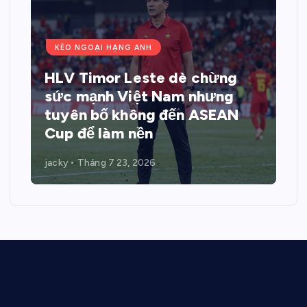
KÈO NGOẠI HẠNG ANH
HLV Timor Leste dè chừng
sức mạnh Việt Nam nhưng
tuyên bố không đến ASEAN
Cup để làm nền
jacky
Tháng 7 23, 2026