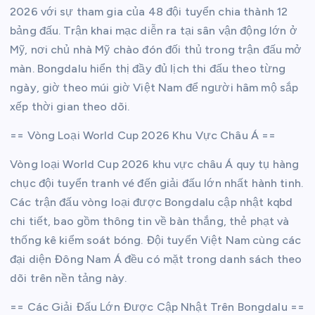
2026 với sự tham gia của 48 đội tuyển chia thành 12
bảng đấu. Trận khai mạc diễn ra tại sân vận động lớn ở
Mỹ, nơi chủ nhà Mỹ chào đón đối thủ trong trận đấu mở
màn. Bongdalu hiển thị đầy đủ lịch thi đấu theo từng
ngày, giờ theo múi giờ Việt Nam để người hâm mộ sắp
xếp thời gian theo dõi.
== Vòng Loại World Cup 2026 Khu Vực Châu Á ==
Vòng loại World Cup 2026 khu vực châu Á quy tụ hàng
chục đội tuyển tranh vé đến giải đấu lớn nhất hành tinh.
Các trận đấu vòng loại được Bongdalu cập nhật kqbd
chi tiết, bao gồm thông tin về bàn thắng, thẻ phạt và
thống kê kiểm soát bóng. Đội tuyển Việt Nam cùng các
đại diện Đông Nam Á đều có mặt trong danh sách theo
dõi trên nền tảng này.
== Các Giải Đấu Lớn Được Cập Nhật Trên Bongdalu ==