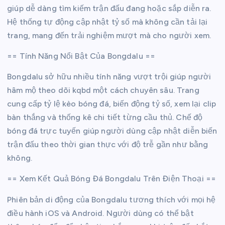
giúp dễ dàng tìm kiếm trận đấu đang hoặc sắp diễn ra.
Hệ thống tự động cập nhật tỷ số mà không cần tải lại
trang, mang đến trải nghiệm mượt mà cho người xem.
== Tính Năng Nổi Bật Của Bongdalu ==
Bongdalu sở hữu nhiều tính năng vượt trội giúp người
hâm mộ theo dõi kqbd một cách chuyên sâu. Trang
cung cấp tỷ lệ kèo bóng đá, biến động tỷ số, xem lại clip
bàn thắng và thống kê chi tiết từng cầu thủ. Chế độ
bóng đá trực tuyến giúp người dùng cập nhật diễn biến
trận đấu theo thời gian thực với độ trễ gần như bằng
không.
== Xem Kết Quả Bóng Đá Bongdalu Trên Điện Thoại ==
Phiên bản di động của Bongdalu tương thích với mọi hệ
điều hành iOS và Android. Người dùng có thể bật