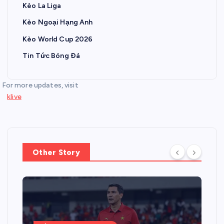
Kèo La Liga
Kèo Ngoại Hạng Anh
Kèo World Cup 2026
Tin Tức Bóng Đá
For more updates, visit
klive
Other Story