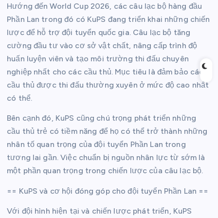
Hướng đến World Cup 2026, các câu lạc bộ hàng đầu
Phần Lan trong đó có KuPS đang triển khai những chiến
lược để hỗ trợ đội tuyển quốc gia. Câu lạc bộ tăng
cường đầu tư vào cơ sở vật chất, nâng cấp trình độ
huấn luyện viên và tạo môi trường thi đấu chuyên
nghiệp nhất cho các cầu thủ. Mục tiêu là đảm bảo các
cầu thủ được thi đấu thường xuyên ở mức độ cao nhất
có thể.
Bên cạnh đó, KuPS cũng chú trọng phát triển những
cầu thủ trẻ có tiềm năng để họ có thể trở thành những
nhân tố quan trọng của đội tuyển Phần Lan trong
tương lai gần. Việc chuẩn bị nguồn nhân lực từ sớm là
một phần quan trọng trong chiến lược của câu lạc bộ.
== KuPS và cơ hội đóng góp cho đội tuyển Phần Lan ==
Với đội hình hiện tại và chiến lược phát triển, KuPS