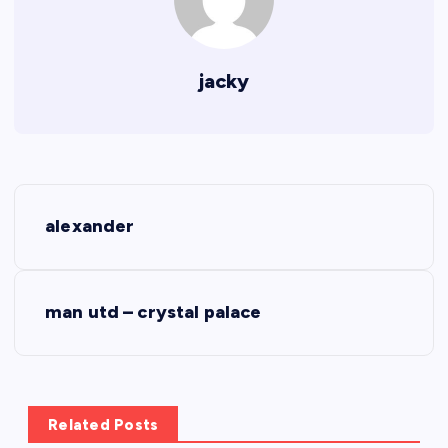
jacky
Đ
alexander
i
ề
man utd – crystal palace
u
h
Related Posts