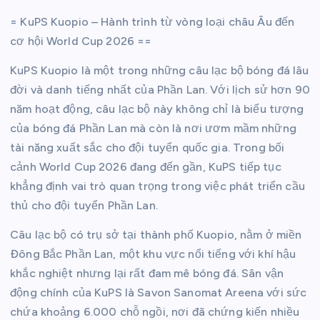
= KuPS Kuopio – Hành trình từ vòng loại châu Âu đến
cơ hội World Cup 2026 ==
KuPS Kuopio là một trong những câu lạc bộ bóng đá lâu
đời và danh tiếng nhất của Phần Lan. Với lịch sử hơn 90
năm hoạt động, câu lạc bộ này không chỉ là biểu tượng
của bóng đá Phần Lan mà còn là nơi ươm mầm những
tài năng xuất sắc cho đội tuyển quốc gia. Trong bối
cảnh World Cup 2026 đang đến gần, KuPS tiếp tục
khẳng định vai trò quan trọng trong việc phát triển cầu
thủ cho đội tuyển Phần Lan.
Câu lạc bộ có trụ sở tại thành phố Kuopio, nằm ở miền
Đông Bắc Phần Lan, một khu vực nổi tiếng với khí hậu
khắc nghiệt nhưng lại rất đam mê bóng đá. Sân vận
động chính của KuPS là Savon Sanomat Areena với sức
chứa khoảng 6.000 chỗ ngồi, nơi đã chứng kiến nhiều