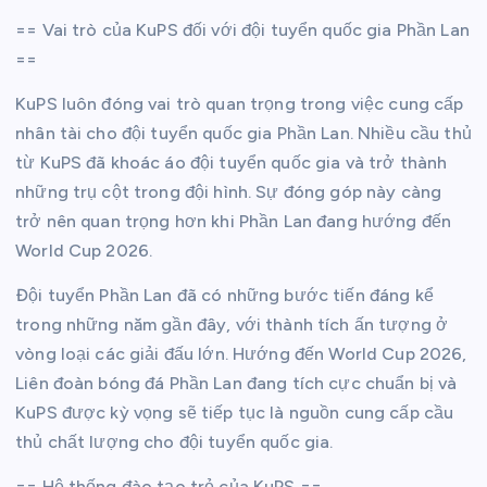
== Vai trò của KuPS đối với đội tuyển quốc gia Phần Lan
==
KuPS luôn đóng vai trò quan trọng trong việc cung cấp
nhân tài cho đội tuyển quốc gia Phần Lan. Nhiều cầu thủ
từ KuPS đã khoác áo đội tuyển quốc gia và trở thành
những trụ cột trong đội hình. Sự đóng góp này càng
trở nên quan trọng hơn khi Phần Lan đang hướng đến
World Cup 2026.
Đội tuyển Phần Lan đã có những bước tiến đáng kể
trong những năm gần đây, với thành tích ấn tượng ở
vòng loại các giải đấu lớn. Hướng đến World Cup 2026,
Liên đoàn bóng đá Phần Lan đang tích cực chuẩn bị và
KuPS được kỳ vọng sẽ tiếp tục là nguồn cung cấp cầu
thủ chất lượng cho đội tuyển quốc gia.
== Hệ thống đào tạo trẻ của KuPS ==