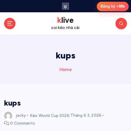
S
Đăng ký +88k
k
i
klive
p
soi kèo nhà cái
t
o
c
o
kups
n
t
Home
e
n
t
kups
jacky
Kèo World Cup 2026
Tháng 6 3, 2026
0 Comments