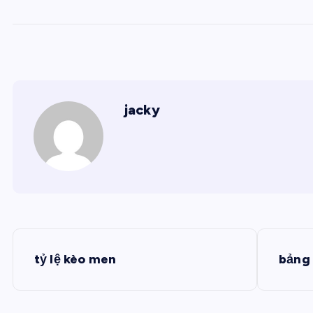
jacky
Đ
tỷ lệ kèo men
bảng 
i