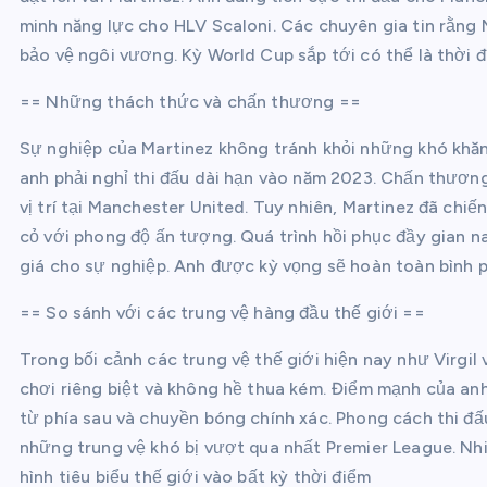
minh năng lực cho HLV Scaloni. Các chuyên gia tin rằng 
bảo vệ ngôi vương. Kỳ World Cup sắp tới có thể là thời đi
== Những thách thức và chấn thương ==
Sự nghiệp của Martinez không tránh khỏi những khó khăn
anh phải nghỉ thi đấu dài hạn vào năm 2023. Chấn thương
vị trí tại Manchester United. Tuy nhiên, Martinez đã chiế
cỏ với phong độ ấn tượng. Quá trình hồi phục đầy gian na
giá cho sự nghiệp. Anh được kỳ vọng sẽ hoàn toàn bình 
== So sánh với các trung vệ hàng đầu thế giới ==
Trong bối cảnh các trung vệ thế giới hiện nay như Virgil 
chơi riêng biệt và không hề thua kém. Điểm mạnh của an
từ phía sau và chuyền bóng chính xác. Phong cách thi đấ
những trung vệ khó bị vượt qua nhất Premier League. Nh
hình tiêu biểu thế giới vào bất kỳ thời điểm