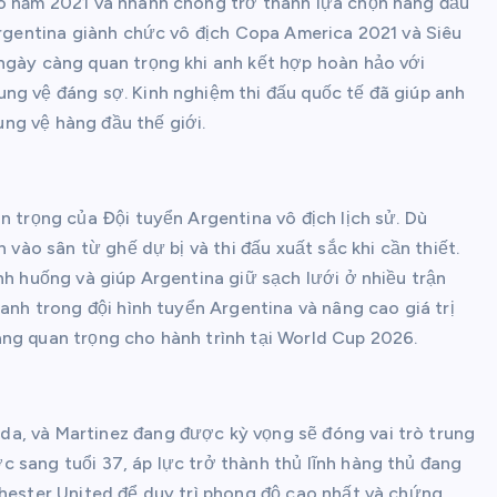
ào năm 2021 và nhanh chóng trở thành lựa chọn hàng đầu
 Argentina giành chức vô địch Copa America 2021 và Siêu
 ngày càng quan trọng khi anh kết hợp hoàn hảo với
ng vệ đáng sợ. Kinh nghiệm thi đấu quốc tế đã giúp anh
ng vệ hàng đầu thế giới.
n trọng của Đội tuyển Argentina vô địch lịch sử. Dù
 vào sân từ ghế dự bị và thi đấu xuất sắc khi cần thiết.
nh huống và giúp Argentina giữ sạch lưới ở nhiều trận
 anh trong đội hình tuyển Argentina và nâng cao giá trị
ang quan trọng cho hành trình tại World Cup 2026.
a, và Martinez đang được kỳ vọng sẽ đóng vai trò trung
 sang tuổi 37, áp lực trở thành thủ lĩnh hàng thủ đang
chester United để duy trì phong độ cao nhất và chứng