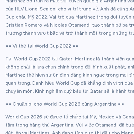
Martinez có trận ra mắt Đội tuyển quốc gia Argentina v
của HLV Lionel Scaloni cho vị trí trung vệ. Anh đã cùng
Cup châu Mỹ 2022. Vai trò của Martinez trong đội tuyển
Cristian Romero và Nicolas Otamendi tạo thành bộ ba tru
trưởng thành vượt bậc và trở thành một trong những tru
== Vị thế tại World Cup 2022 ==
Tại World Cup 2022 tại Qatar, Martinez là thành viên qua
không phải là lựa chọn chính trong đội hình xuất phát, anh
Martinez thể hiện sự ổn định đáng kinh ngạc trong mọi tì
quan trọng. Danh hiệu World Cup đã khẳng định vị trí của
chuyên môn. Kinh nghiệm quý báu từ Qatar sẽ là hành tr
== Chuẩn bị cho World Cup 2026 cùng Argentina ==
World Cup 2026 sẽ được tổ chức tại Mỹ, Mexico và Canad
tâm trong hàng thủ Argentina. Với việc Otamendi đã bước
đặt lên vai Martinez. Anh đang tích cực thi đấu cho Man