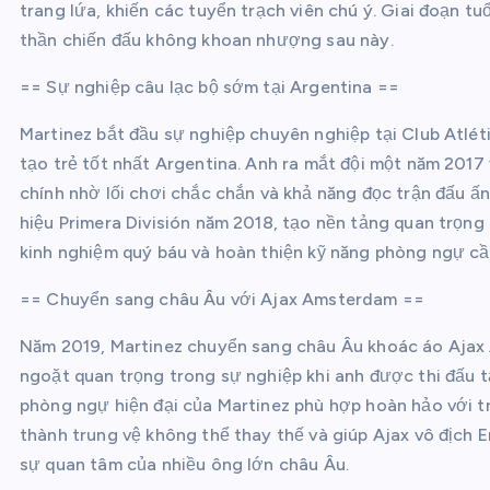
trang lứa, khiến các tuyển trạch viên chú ý. Giai đoạn tu
thần chiến đấu không khoan nhượng sau này.
== Sự nghiệp câu lạc bộ sớm tại Argentina ==
Martinez bắt đầu sự nghiệp chuyên nghiệp tại Club Atlét
tạo trẻ tốt nhất Argentina. Anh ra mắt đội một năm 2017 
chính nhờ lối chơi chắc chắn và khả năng đọc trận đấu ấ
hiệu Primera División năm 2018, tạo nền tảng quan trọng c
kinh nghiệm quý báu và hoàn thiện kỹ năng phòng ngự cần
== Chuyển sang châu Âu với Ajax Amsterdam ==
Năm 2019, Martinez chuyển sang châu Âu khoác áo Ajax 
ngoặt quan trọng trong sự nghiệp khi anh được thi đấu 
phòng ngự hiện đại của Martinez phù hợp hoàn hảo với tr
thành trung vệ không thể thay thế và giúp Ajax vô địch E
sự quan tâm của nhiều ông lớn châu Âu.