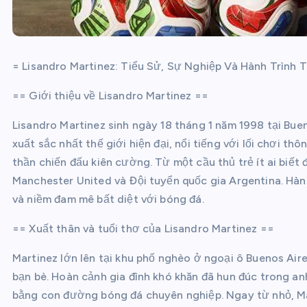
= Lisandro Martinez: Tiểu Sử, Sự Nghiệp Và Hành Trình 
== Giới thiệu về Lisandro Martinez ==
Lisandro Martinez sinh ngày 18 tháng 1 năm 1998 tại Bue
xuất sắc nhất thế giới hiện đại, nổi tiếng với lối chơi t
thần chiến đấu kiên cường. Từ một cầu thủ trẻ ít ai biết 
Manchester United và Đội tuyển quốc gia Argentina. Hàn
và niềm đam mê bất diệt với bóng đá.
== Xuất thân và tuổi thơ của Lisandro Martinez ==
Martinez lớn lên tại khu phố nghèo ở ngoại ô Buenos Air
bạn bè. Hoàn cảnh gia đình khó khăn đã hun đúc trong an
bằng con đường bóng đá chuyên nghiệp. Ngay từ nhỏ, Mar