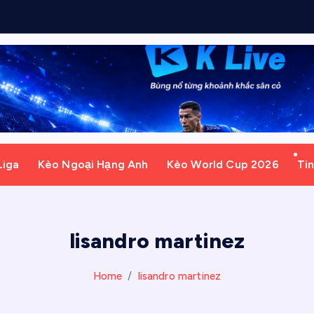
t
e
Liga
Kèo Ngoại Hạng Anh
Kèo World Cup 2026
Ti
lisandro martinez
Home
lisandro martinez