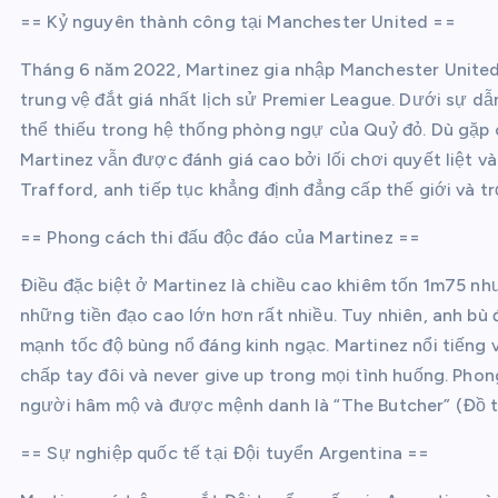
== Kỷ nguyên thành công tại Manchester United ==
Tháng 6 năm 2022, Martinez gia nhập Manchester United 
trung vệ đắt giá nhất lịch sử Premier League. Dưới sự d
thể thiếu trong hệ thống phòng ngự của Quỷ đỏ. Dù gặp
Martinez vẫn được đánh giá cao bởi lối chơi quyết liệt v
Trafford, anh tiếp tục khẳng định đẳng cấp thế giới và tr
== Phong cách thi đấu độc đáo của Martinez ==
Điều đặc biệt ở Martinez là chiều cao khiêm tốn 1m75 nhưn
những tiền đạo cao lớn hơn rất nhiều. Tuy nhiên, anh bù 
mạnh tốc độ bùng nổ đáng kinh ngạc. Martinez nổi tiếng vớ
chấp tay đôi và never give up trong mọi tình huống. Pho
người hâm mộ và được mệnh danh là “The Butcher” (Đồ tể)
== Sự nghiệp quốc tế tại Đội tuyển Argentina ==