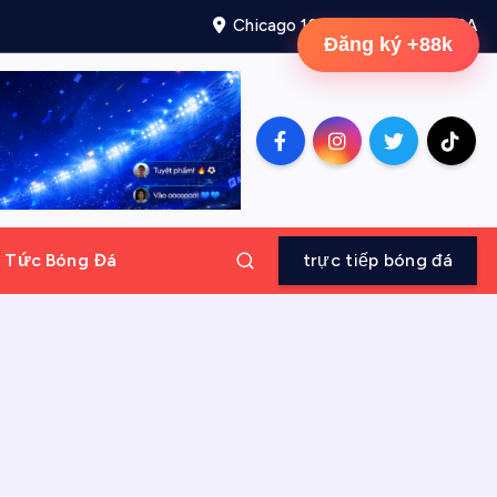
Chicago 12, Melborne City, USA
Đăng ký +88k
n Tức Bóng Đá
trực tiếp bóng đá