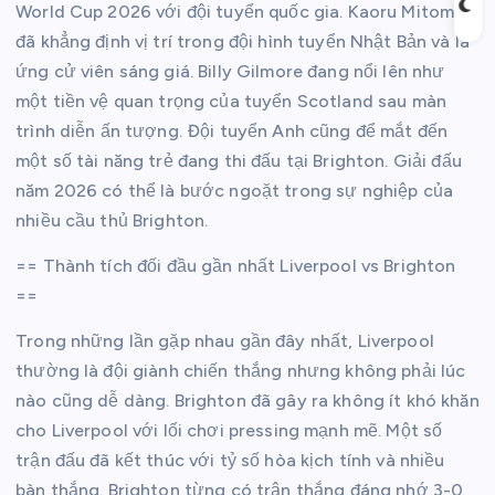
World Cup 2026 với đội tuyển quốc gia. Kaoru Mitoma
đã khẳng định vị trí trong đội hình tuyển Nhật Bản và là
ứng cử viên sáng giá. Billy Gilmore đang nổi lên như
một tiền vệ quan trọng của tuyển Scotland sau màn
trình diễn ấn tượng. Đội tuyển Anh cũng để mắt đến
một số tài năng trẻ đang thi đấu tại Brighton. Giải đấu
năm 2026 có thể là bước ngoặt trong sự nghiệp của
nhiều cầu thủ Brighton.
== Thành tích đối đầu gần nhất Liverpool vs Brighton
==
Trong những lần gặp nhau gần đây nhất, Liverpool
thường là đội giành chiến thắng nhưng không phải lúc
nào cũng dễ dàng. Brighton đã gây ra không ít khó khăn
cho Liverpool với lối chơi pressing mạnh mẽ. Một số
trận đấu đã kết thúc với tỷ số hòa kịch tính và nhiều
bàn thắng. Brighton từng có trận thắng đáng nhớ 3-0