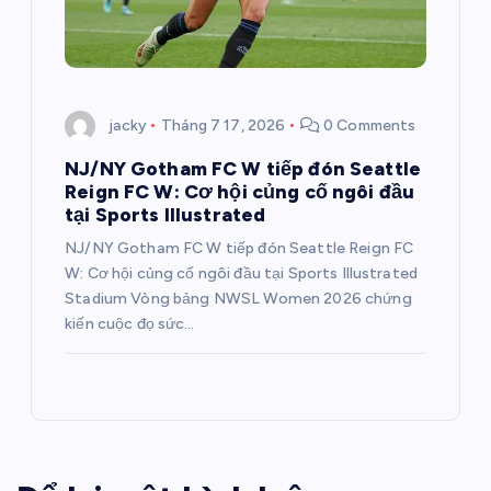
jacky
Tháng 7 17, 2026
0 Comments
NJ/NY Gotham FC W tiếp đón Seattle
Reign FC W: Cơ hội củng cố ngôi đầu
tại Sports Illustrated
NJ/NY Gotham FC W tiếp đón Seattle Reign FC
W: Cơ hội củng cố ngôi đầu tại Sports Illustrated
Stadium Vòng bảng NWSL Women 2026 chứng
kiến cuộc đọ sức…