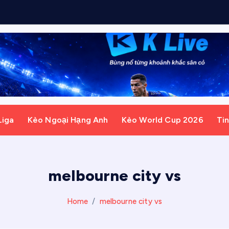
t
e
d
è
Liga
Kèo Ngoại Hạng Anh
Kèo World Cup 2026
Ti
melbourne city vs
Home
melbourne city vs