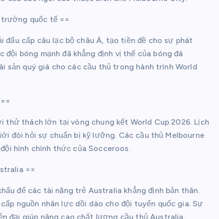
 trường quốc tế ==
i đấu cấp câu lạc bộ châu Á, tạo tiền đề cho sự phát
c đội bóng mạnh đã khẳng định vị thế của bóng đá
tài sản quý giá cho các cầu thủ trong hành trình World
 ==
ới thử thách lớn tại vòng chung kết World Cup 2026. Lịch
giới đòi hỏi sự chuẩn bị kỹ lưỡng. Các cầu thủ Melbourne
g đội hình chính thức của Socceroos.
stralia ==
hấu để các tài năng trẻ Australia khẳng định bản thân.
 cấp nguồn nhân lực dồi dào cho đội tuyển quốc gia. Sự
n đại giúp nâng cao chất lượng cầu thủ Australia.