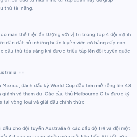
u thủ tài năng.
ó màn thể hiện ấn tượng với vị trí trong top 4 đội mạnh
ợc dẫn dắt bởi những huấn luyện viên có bằng cấp cao.
ác cầu thủ tỏa sáng khi được triệu tập lên đội tuyển quốc
stralia ==
 Mexico, đánh dấu kỳ World Cup đầu tiên mở rộng lên 48
ia giành vé tham dự. Các cầu thủ Melbourne City được kỳ
tại vòng loại và giải đấu chính thức.
đấu cho đội tuyển Australia ở các cấp độ trẻ và đội một.
giải A-League trong nhiều mùa giải liên tiếp. Sự kết hợp