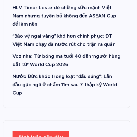
HLV Timor Leste dè chừng sức mạnh Việt
Nam nhưng tuyên bố không đến ASEAN Cup
để làm nền
“Bảo vệ ngai vàng” khó hơn chinh phục: ĐT
Việt Nam chạy đà nước rút cho trận ra quân
Vozinha: Từ bóng ma tuổi 40 đến ‘người hùng
bất tử’ World Cup 2026
Nước Đức khóc trong loạt “đấu súng”: Lần
đầu gục ngã ở chấm 11m sau 7 thập kỷ World
Cup