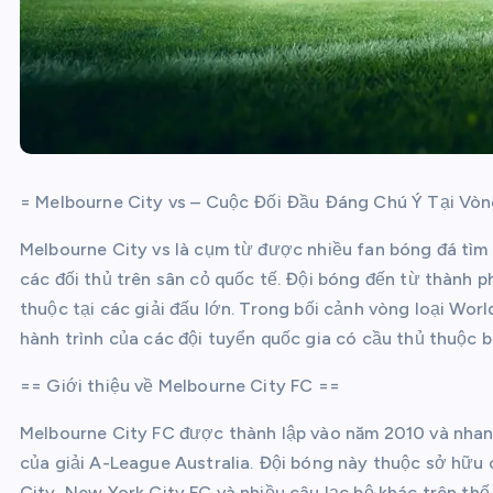
= Melbourne City vs – Cuộc Đối Đầu Đáng Chú Ý Tại Vòn
Melbourne City vs là cụm từ được nhiều fan bóng đá tìm 
các đối thủ trên sân cỏ quốc tế. Đội bóng đến từ thành 
thuộc tại các giải đấu lớn. Trong bối cảnh vòng loại Wor
hành trình của các đội tuyển quốc gia có cầu thủ thuộc 
== Giới thiệu về Melbourne City FC ==
Melbourne City FC được thành lập vào năm 2010 và nhan
của giải A-League Australia. Đội bóng này thuộc sở hữu
City, New York City FC và nhiều câu lạc bộ khác trên th