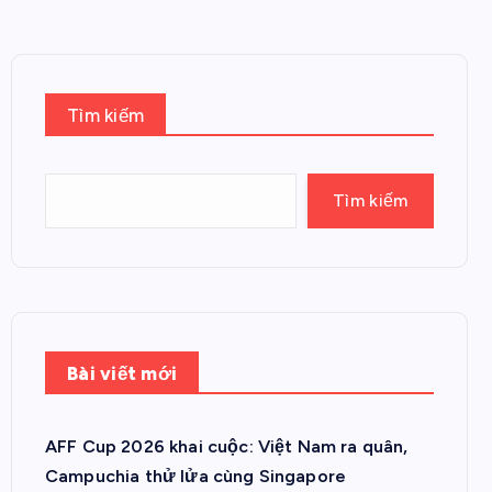
Tìm kiếm
Tìm kiếm
Bài viết mới
AFF Cup 2026 khai cuộc: Việt Nam ra quân,
Campuchia thử lửa cùng Singapore