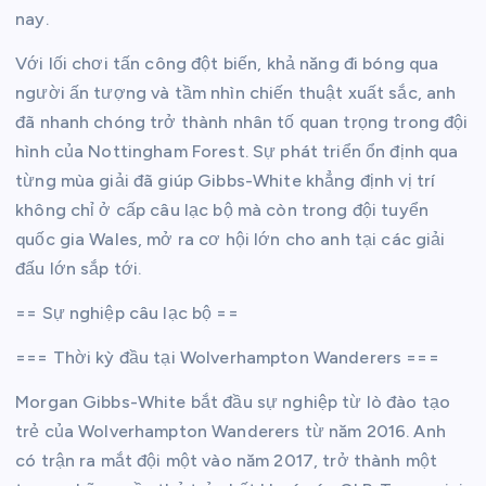
nay.
Với lối chơi tấn công đột biến, khả năng đi bóng qua
người ấn tượng và tầm nhìn chiến thuật xuất sắc, anh
đã nhanh chóng trở thành nhân tố quan trọng trong đội
hình của Nottingham Forest. Sự phát triển ổn định qua
từng mùa giải đã giúp Gibbs-White khẳng định vị trí
không chỉ ở cấp câu lạc bộ mà còn trong đội tuyển
quốc gia Wales, mở ra cơ hội lớn cho anh tại các giải
đấu lớn sắp tới.
== Sự nghiệp câu lạc bộ ==
=== Thời kỳ đầu tại Wolverhampton Wanderers ===
Morgan Gibbs-White bắt đầu sự nghiệp từ lò đào tạo
trẻ của Wolverhampton Wanderers từ năm 2016. Anh
có trận ra mắt đội một vào năm 2017, trở thành một