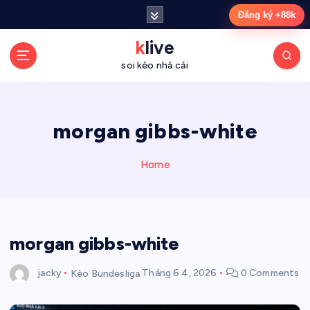
S
Đăng ký +88k
k
i
klive
p
soi kèo nhà cái
t
o
c
o
morgan gibbs-white
n
t
Home
e
n
t
morgan gibbs-white
jacky
Kèo Bundesliga
Tháng 6 4, 2026
0 Comments