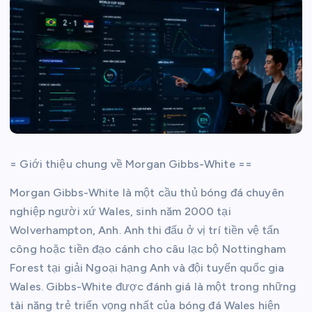
= Giới thiệu chung về Morgan Gibbs-White ==
Morgan Gibbs-White là một cầu thủ bóng đá chuyên
nghiệp người xứ Wales, sinh năm 2000 tại
Wolverhampton, Anh. Anh thi đấu ở vị trí tiền vệ tấn
công hoặc tiền đạo cánh cho câu lạc bộ Nottingham
Forest tại giải Ngoại hạng Anh và đội tuyển quốc gia
Wales. Gibbs-White được đánh giá là một trong những
tài năng trẻ triển vọng nhất của bóng đá Wales hiện