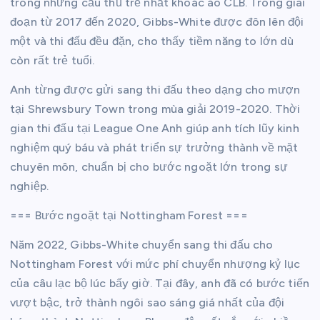
trong những cầu thủ trẻ nhất khoác áo CLB. Trong giai
đoạn từ 2017 đến 2020, Gibbs-White được đôn lên đội
một và thi đấu đều đặn, cho thấy tiềm năng to lớn dù
còn rất trẻ tuổi.
Anh từng được gửi sang thi đấu theo dạng cho mượn
tại Shrewsbury Town trong mùa giải 2019-2020. Thời
gian thi đấu tại League One Anh giúp anh tích lũy kinh
nghiệm quý báu và phát triển sự trưởng thành về mặt
chuyên môn, chuẩn bị cho bước ngoặt lớn trong sự
nghiệp.
=== Bước ngoặt tại Nottingham Forest ===
Năm 2022, Gibbs-White chuyển sang thi đấu cho
Nottingham Forest với mức phí chuyển nhượng kỷ lục
của câu lạc bộ lúc bấy giờ. Tại đây, anh đã có bước tiến
vượt bậc, trở thành ngôi sao sáng giá nhất của đội