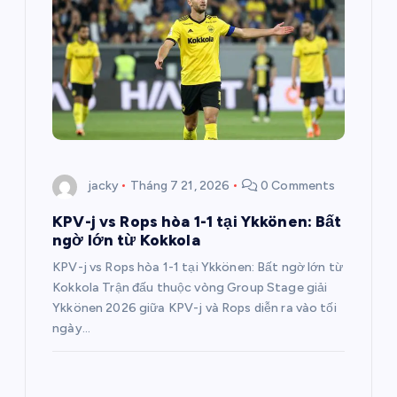
ớ
n
g
b
jacky
Tháng 7 21, 2026
0 Comments
à
KPV-j vs Rops hòa 1-1 tại Ykkönen: Bất
ngờ lớn từ Kokkola
i
KPV-j vs Rops hòa 1-1 tại Ykkönen: Bất ngờ lớn từ
v
Kokkola Trận đấu thuộc vòng Group Stage giải
Ykkönen 2026 giữa KPV-j và Rops diễn ra vào tối
i
ngày…
ế