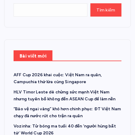
Tìm kiếm
Bài viết mới
AFF Cup 2026 khai cuộc: Việt Nam ra quân,
Campuchia thử lửa cùng Singapore
HLV Timor Leste dè chừng sức mạnh Việt Nam
nhưng tuyên bố không đến ASEAN Cup để làm nền
“Bảo vệ ngai vàng” khó hơn chinh phục: ĐT Việt Nam
chạy đà nước rút cho trận ra quân
Vozinha: Từ bóng ma tuổi 40 đến ‘người hùng bất
tử’ World Cup 2026