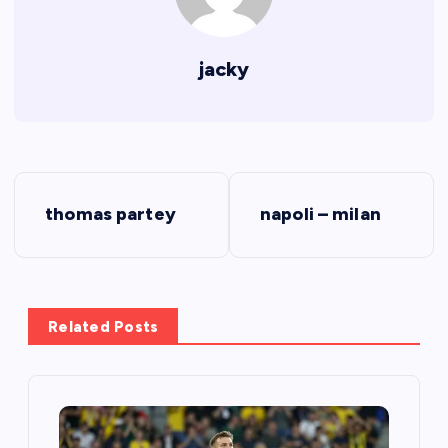
jacky
Đ
thomas partey
napoli – milan
i
ề
u
Related Posts
h
ư