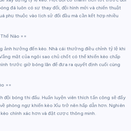
ng đá luôn có sự thay đổi, đội hình mới và chiến thuật
á phụ thuộc vào lịch sử đối đầu mà cần kết hợp nhiều
 Thế Nào ==
ng ảnh hưởng đến kèo. Nhà cái thường điều chỉnh tỷ lệ khi
 Vắng mặt của ngôi sao chủ chốt có thể khiến kèo chấp
hình trước giờ bóng lăn để đưa ra quyết định cuối cùng
èo ==
 đội bóng thi đấu. Huấn luyện viên thích tấn công sẽ đẩy
n về phòng ngự khiến kèo Xỉu trở nên hấp dẫn hơn. Nghiên
c kèo chính xác hơn và đặt cược thông minh.