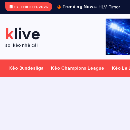
S
Trending News:
H
L
V
T
i
m
o
r
L
e
s
T7. TH8 8TH, 2026
k
i
klive
p
t
o
soi kèo nhà cái
c
o
n
Kèo Bundesliga
Kèo Champions League
Kèo La 
t
e
n
t