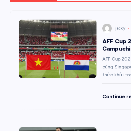
u
h
jacky
ư
AFF Cup 2
Campuchia
ớ
AFF Cup 2026
n
cùng Singap
thức khởi tr
g
Continue r
b
à