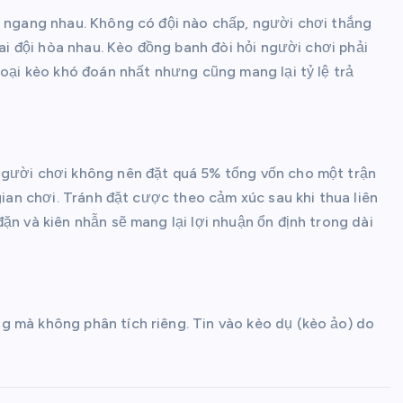
á ngang nhau. Không có đội nào chấp, người chơi thắng
hai đội hòa nhau. Kèo đồng banh đòi hỏi người chơi phải
loại kèo khó đoán nhất nhưng cũng mang lại tỷ lệ trả
Người chơi không nên đặt quá 5% tổng vốn cho một trận
gian chơi. Tránh đặt cược theo cảm xúc sau khi thua liên
ặn và kiên nhẫn sẽ mang lại lợi nhuận ổn định trong dài
g mà không phân tích riêng. Tin vào kèo dụ (kèo ảo) do