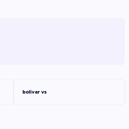
bolivar vs