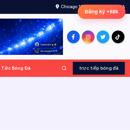
Chicago 12, Melborne City, USA
Đăng ký +88k
n Tức Bóng Đá
trực tiếp bóng đá