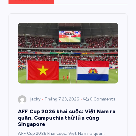
u
h
ư
ớ
n
g
b
jacky
Tháng 7 23, 2026
0 Comments
à
AFF Cup 2026 khai cuộc: Việt Nam ra
quân, Campuchia thử lửa cùng
i
Singapore
AFF Cup 2026 khai cuộc: Việt Nam ra quân,