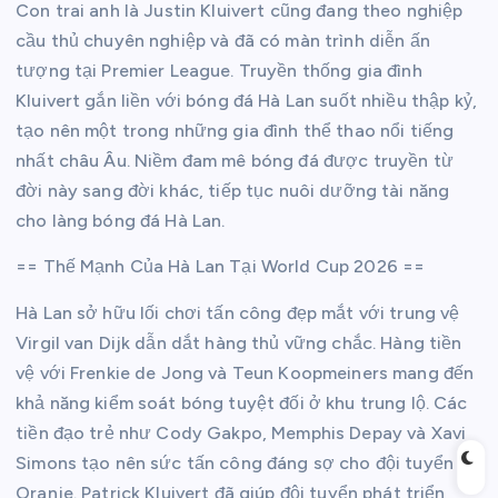
Con trai anh là Justin Kluivert cũng đang theo nghiệp
cầu thủ chuyên nghiệp và đã có màn trình diễn ấn
tượng tại Premier League. Truyền thống gia đình
Kluivert gắn liền với bóng đá Hà Lan suốt nhiều thập kỷ,
tạo nên một trong những gia đình thể thao nổi tiếng
nhất châu Âu. Niềm đam mê bóng đá được truyền từ
đời này sang đời khác, tiếp tục nuôi dưỡng tài năng
cho làng bóng đá Hà Lan.
== Thế Mạnh Của Hà Lan Tại World Cup 2026 ==
Hà Lan sở hữu lối chơi tấn công đẹp mắt với trung vệ
Virgil van Dijk dẫn dắt hàng thủ vững chắc. Hàng tiền
vệ với Frenkie de Jong và Teun Koopmeiners mang đến
khả năng kiểm soát bóng tuyệt đối ở khu trung lộ. Các
tiền đạo trẻ như Cody Gakpo, Memphis Depay và Xavi
Simons tạo nên sức tấn công đáng sợ cho đội tuyển
Oranje. Patrick Kluivert đã giúp đội tuyển phát triển