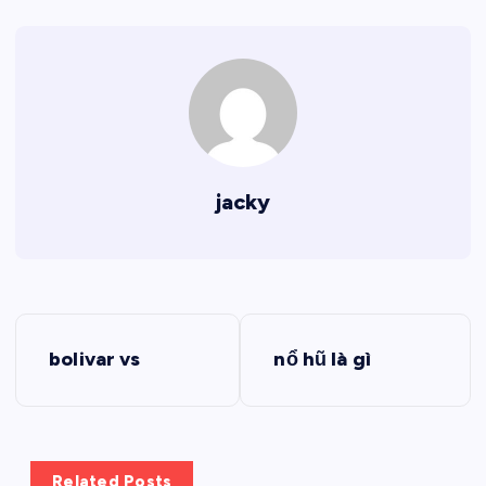
jacky
Đ
bolivar vs
nổ hũ là gì
i
ề
Related Posts