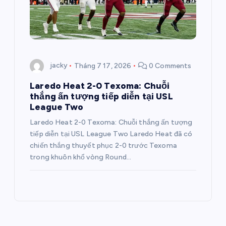
jacky
Tháng 7 17, 2026
0 Comments
Laredo Heat 2-0 Texoma: Chuỗi
thắng ấn tượng tiếp diễn tại USL
League Two
Laredo Heat 2-0 Texoma: Chuỗi thắng ấn tượng
tiếp diễn tại USL League Two Laredo Heat đã có
chiến thắng thuyết phục 2-0 trước Texoma
trong khuôn khổ vòng Round…