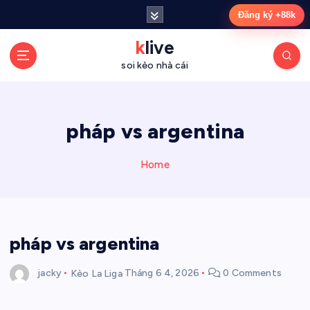
S
Đăng ký +88k
k
i
klive
p
soi kèo nhà cái
t
o
c
o
pháp vs argentina
n
t
Home
e
n
t
pháp vs argentina
jacky
Kèo La Liga
Tháng 6 4, 2026
0 Comments