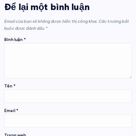
Để lại một bình luận
Email của bạn sẽ không được hiển thị công khai.
Các trường bắt
buộc được đánh dấu
*
Bình luận
*
Tên
*
Email
*
Trang web