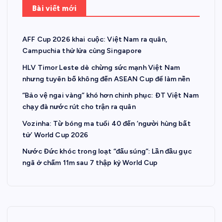
Bài viết mới
AFF Cup 2026 khai cuộc: Việt Nam ra quân,
Campuchia thử lửa cùng Singapore
HLV Timor Leste dè chừng sức mạnh Việt Nam
nhưng tuyên bố không đến ASEAN Cup để làm nền
“Bảo vệ ngai vàng” khó hơn chinh phục: ĐT Việt Nam
chạy đà nước rút cho trận ra quân
Vozinha: Từ bóng ma tuổi 40 đến ‘người hùng bất
tử’ World Cup 2026
Nước Đức khóc trong loạt “đấu súng”: Lần đầu gục
ngã ở chấm 11m sau 7 thập kỷ World Cup