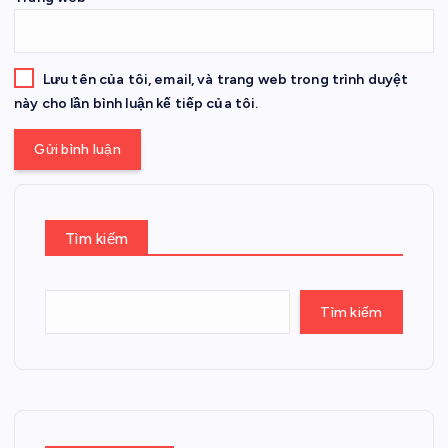
Lưu tên của tôi, email, và trang web trong trình duyệt
này cho lần bình luận kế tiếp của tôi.
Tìm kiếm
Tìm kiếm