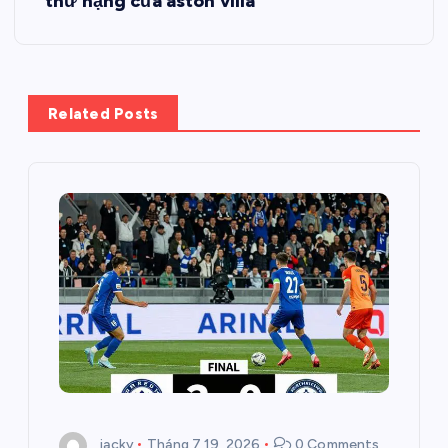
thứ hạng của aston villa
u
h
Related Posts
ư
ớ
n
g
b
à
i
jacky
Tháng 7 19, 2026
0 Comments