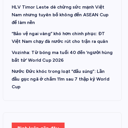
HLV Timor Leste dè chừng sức mạnh Việt
Nam nhưng tuyên bố không đến ASEAN Cup
để làm nền
“Bảo vệ ngai vàng” khó hơn chinh phục: ĐT
Việt Nam chạy đà nước rút cho trận ra quân
Vozinha: Từ bóng ma tuổi 40 đến ‘người hùng
bất tử’ World Cup 2026
Nước Đức khóc trong loạt “đấu súng”: Lần
đầu gục ngã ở chấm 11m sau 7 thập kỷ World
Cup