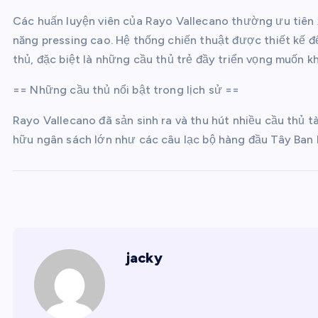
Các huấn luyện viên của Rayo Vallecano thường ưu tiên x
năng pressing cao. Hệ thống chiến thuật được thiết kế 
thủ, đặc biệt là những cầu thủ trẻ đầy triển vọng muốn k
== Những cầu thủ nổi bật trong lịch sử ==
Rayo Vallecano đã sản sinh ra và thu hút nhiều cầu thủ t
hữu ngân sách lớn như các câu lạc bộ hàng đầu Tây Ban
jacky