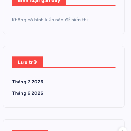
Bình luận gần đây
Không có bình luận nào để hiển thị.
Lưu trữ
Tháng 7 2026
Tháng 6 2026