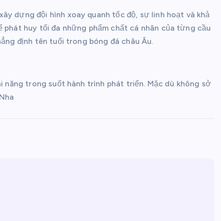
ây dựng đội hình xoay quanh tốc độ, sự linh hoạt và khả
để phát huy tối đa những phẩm chất cá nhân của từng cầu
hẳng định tên tuổi trong bóng đá châu Âu.
ài năng trong suốt hành trình phát triển. Mặc dù không sở
 Nha