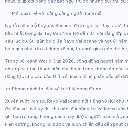
nhất, giúp đội bóng gây bất ngờ trước những đối thủ đư
== Mối quan hệ với cộng đồng người hâm mộ ==
Người hâm mộ Rayo Vallecano, được gọi là “Rayistas”, l
bậc nhất bóng đá Tây Ban Nha. Họ đến từ mọi tầng lớp x
câu lạc bộ. Sự gắn bó giữa Rayo Vallecano và người hâm
hiện qua nhiều hoạt động xã hội, từ carô giữa các thế hệ
Trong bối cảnh World Cup 2026, cộng đồng người hâm mộ
những cầu thủ thuộc biên chế hoặc từng khoác áo câu lạ
động lực cho các cầu thủ trẻ, khích lệ họ phấn đấu để đư
== Phong cách thi đấu và triết lý bóng đá ==
Xuyên suốt lịch sử, Rayo Vallecano nổi tiếng với lối chơ
đối đầu với bất kỳ đối thủ nào, đội bóng từ Vallecas luô
ghi bàn rõ ràng. Phong cách này được người hâm mộ yêu 
kiên cường, không lùi bước và luôn chiến đấu đến phút c