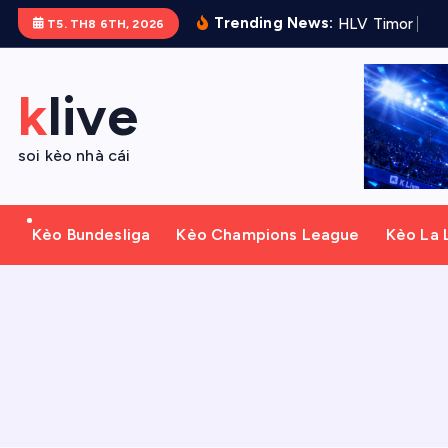
S
Trending News:
H
L
V
T
i
m
o
r
L
e
s
T5. TH8 6TH, 2026
k
i
klive
p
t
o
soi kèo nhà cái
c
o
n
Kèo Bundesliga
Kèo Champions League
Kèo La 
t
e
n
t