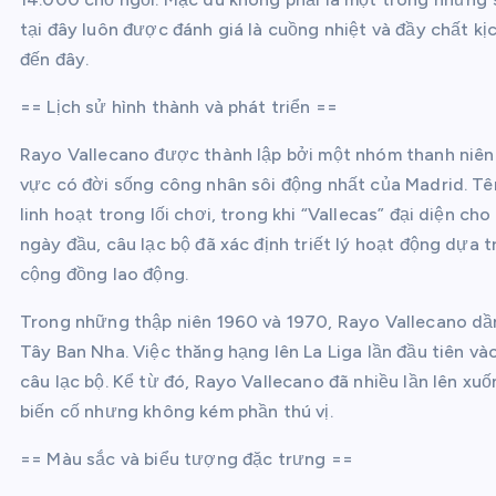
tại đây luôn được đánh giá là cuồng nhiệt và đầy chất kịc
đến đây.
== Lịch sử hình thành và phát triển ==
Rayo Vallecano được thành lập bởi một nhóm thanh niên 
vực có đời sống công nhân sôi động nhất của Madrid. Tên
linh hoạt trong lối chơi, trong khi “Vallecas” đại diện c
ngày đầu, câu lạc bộ đã xác định triết lý hoạt động dựa 
cộng đồng lao động.
Trong những thập niên 1960 và 1970, Rayo Vallecano dần 
Tây Ban Nha. Việc thăng hạng lên La Liga lần đầu tiên v
câu lạc bộ. Kể từ đó, Rayo Vallecano đã nhiều lần lên xu
biến cố nhưng không kém phần thú vị.
== Màu sắc và biểu tượng đặc trưng ==