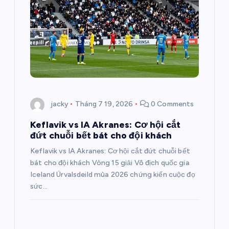
b
à
i
v
jacky
Tháng 7 19, 2026
0 Comments
i
Keflavik vs IA Akranes: Cơ hội cắt
đứt chuỗi bết bát cho đội khách
ế
Keflavik vs IA Akranes: Cơ hội cắt đứt chuỗi bết
bát cho đội khách Vòng 15 giải Vô địch quốc gia
t
Iceland Úrvalsdeild mùa 2026 chứng kiến cuộc đọ
sức…