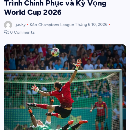
Trình Chinh Phục và Kỳ Vọng
World Cup 2026
jacky
Kèo Champions League
Tháng 6 10, 2026
0 Comments