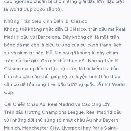
các ngôi sao chuẩn bị cho những giải đấu lớn, đặc biệt
là World Cup 2026 sắp tới.
Những Trận Siêu Kinh Điển: El Clásico
Không thể không nhắc đến El Clásico, trận đấu mà Real
Madrid đấu với Barcelona. Đây không chỉ là một trận
bóng đá mà còn là biểu tượng của sự cạnh tranh, lịch
sử và niềm tự hào. Mỗi lần hai gã khổng lồ này chạm
trán, cả thế giới đều nín thở theo dõi. Những trận El
Clásico mang đến áp lực cực lớn, là bài kiểm tra bản
lĩnh cho các cầu thủ, giúp họ tôi luyện tinh thần thép
cần có để tỏa sáng trên đấu trường quốc tế như World
Cup.
Đại Chiến Châu Âu: Real Madrid và Các Ông Lớn
Trên đấu trường Champions League, Real Madrid đấu
với những đối thủ sừng sỏ nhất châu Âu như Bayern
Munich, Manchester City, Liverpool hay Paris Saint-