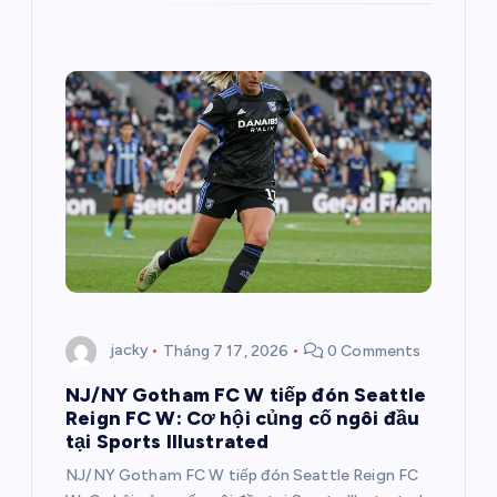
jacky
Tháng 7 17, 2026
0 Comments
NJ/NY Gotham FC W tiếp đón Seattle
Reign FC W: Cơ hội củng cố ngôi đầu
tại Sports Illustrated
NJ/NY Gotham FC W tiếp đón Seattle Reign FC