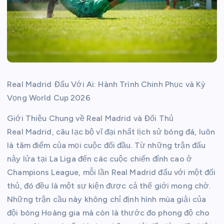
Real Madrid Đấu Với Ai: Hành Trình Chinh Phục và Kỳ
Vọng World Cup 2026
Giới Thiệu Chung về Real Madrid và Đối Thủ
Real Madrid, câu lạc bộ vĩ đại nhất lịch sử bóng đá, luôn
là tâm điểm của mọi cuộc đối đầu. Từ những trận đấu
nảy lửa tại La Liga đến các cuộc chiến đỉnh cao ở
Champions League, mỗi lần Real Madrid đấu với một đối
thủ, đó đều là một sự kiện được cả thế giới mong chờ.
Những trận cầu này không chỉ định hình mùa giải của
đội bóng Hoàng gia mà còn là thước đo phong độ cho