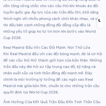
nền tảng vững chắc cho các cầu thủ khi khoác áo đội
tuyển quốc gia. Áp lực của các trận đấu lớn, khả năng
thích nghi với nhiều phong cách chơi khác nhau, và việc
thi đấu bên cạnh những đồng đội đẳng cấp đều là
những yếu tố giúp họ tự tin hơn khi bước vào World
Cup 2026.
Real Madrid Đấu Với Các Đội Mạnh: Nơi Thử Lửa
Khi Real Madrid đấu với các đội bóng mạnh, đó là cơ hội
để các cầu thủ thử thách giới hạn của bản thân. Những
trận đấu này đòi hỏi sự tập trung cao độ, kỹ năng cá
nhân xuất sắc và tinh thần đồng đội mạnh mẽ. Đây
chính là môi trường lý tưởng để các ngôi sao Real
Madrid mài giũa bản lĩnh, chuẩn bị cho những trận cầu
quyết định tại World Cup 2026.
Ảnh Hưởng Của Kết Quả Trận Đấu Đến Tinh Thần Cầu