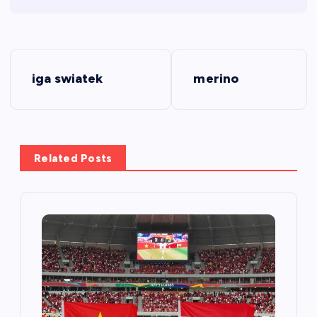
Đ
iga swiatek
merino
i
ề
u
Related Posts
h
ư
ớ
n