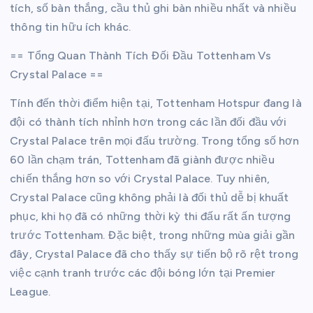
tích, số bàn thắng, cầu thủ ghi bàn nhiều nhất và nhiều
thông tin hữu ích khác.
== Tổng Quan Thành Tích Đối Đầu Tottenham Vs
Crystal Palace ==
Tính đến thời điểm hiện tại, Tottenham Hotspur đang là
đội có thành tích nhỉnh hơn trong các lần đối đầu với
Crystal Palace trên mọi đấu trường. Trong tổng số hơn
60 lần chạm trán, Tottenham đã giành được nhiều
chiến thắng hơn so với Crystal Palace. Tuy nhiên,
Crystal Palace cũng không phải là đối thủ dễ bị khuất
phục, khi họ đã có những thời kỳ thi đấu rất ấn tượng
trước Tottenham. Đặc biệt, trong những mùa giải gần
đây, Crystal Palace đã cho thấy sự tiến bộ rõ rệt trong
việc cạnh tranh trước các đội bóng lớn tại Premier
League.