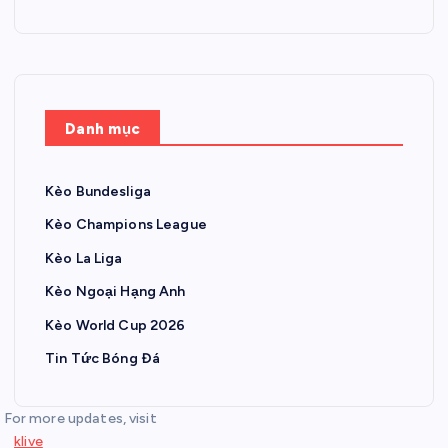
Danh mục
Kèo Bundesliga
Kèo Champions League
Kèo La Liga
Kèo Ngoại Hạng Anh
Kèo World Cup 2026
Tin Tức Bóng Đá
For more updates, visit
klive