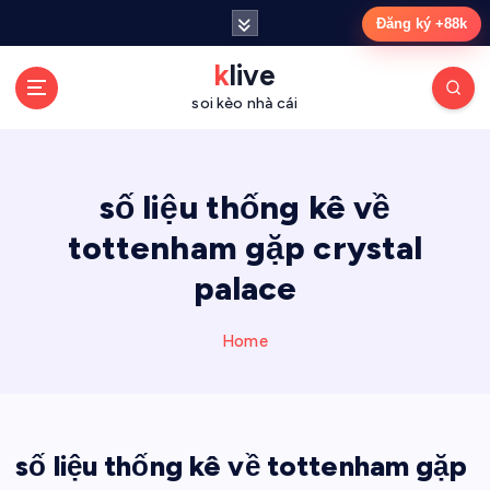
S
Đăng ký +88k
k
i
klive
p
soi kèo nhà cái
t
o
c
o
số liệu thống kê về
n
tottenham gặp crystal
t
e
palace
n
t
Home
số liệu thống kê về tottenham gặp