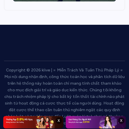
Copyright © 2026 klive | = Miễn Trách Và Tuân Thủ Pháp Lý =
Mọi nội dung nhận định, công thức toán học và phân tích dữ liệu
trên hệ thống này hoàn toàn chỉ mang tính chất tham khảo
cho mục đích giải trí và giáo dục kiến thức. Chúng tôi không
chịu trách nhiệm pháp lý cho bất kỳ tổn thất tài chính nào phát
sinh từ hoạt động cá cược thực tế của người dùng. Hoạt động
đặt cược thể thao cần tuân thủ nghiêm ngặt các quy định
pháp luật sở tại liên quan đến Luật quản lý trò chơi có thưởng
x
x
và đặt cược hiện hành.