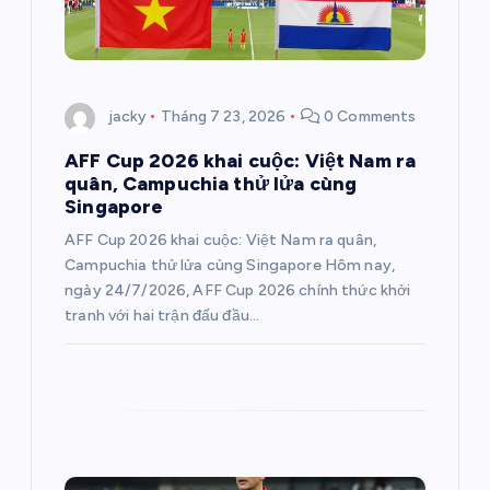
g
b
jacky
Tháng 7 23, 2026
0 Comments
à
AFF Cup 2026 khai cuộc: Việt Nam ra
quân, Campuchia thử lửa cùng
i
Singapore
v
AFF Cup 2026 khai cuộc: Việt Nam ra quân,
Campuchia thử lửa cùng Singapore Hôm nay,
i
ngày 24/7/2026, AFF Cup 2026 chính thức khởi
tranh với hai trận đấu đầu…
ế
t