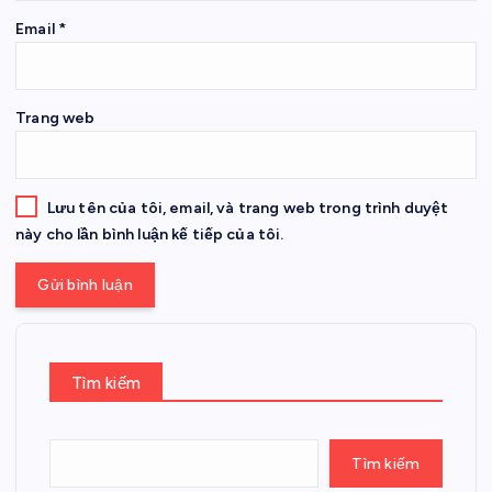
Email
*
Trang web
Lưu tên của tôi, email, và trang web trong trình duyệt
này cho lần bình luận kế tiếp của tôi.
Tìm kiếm
Tìm kiếm