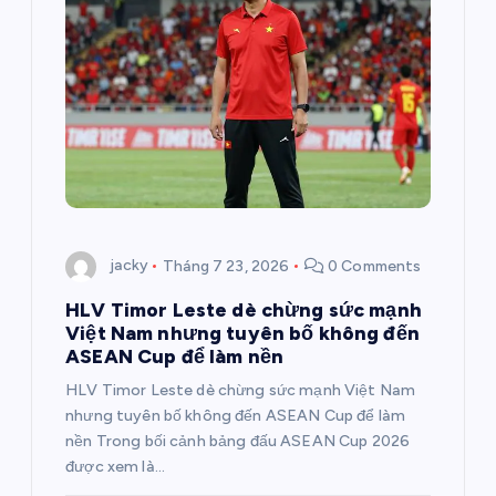
jacky
Tháng 7 23, 2026
0 Comments
HLV Timor Leste dè chừng sức mạnh
Việt Nam nhưng tuyên bố không đến
ASEAN Cup để làm nền
HLV Timor Leste dè chừng sức mạnh Việt Nam
nhưng tuyên bố không đến ASEAN Cup để làm
nền Trong bối cảnh bảng đấu ASEAN Cup 2026
được xem là…