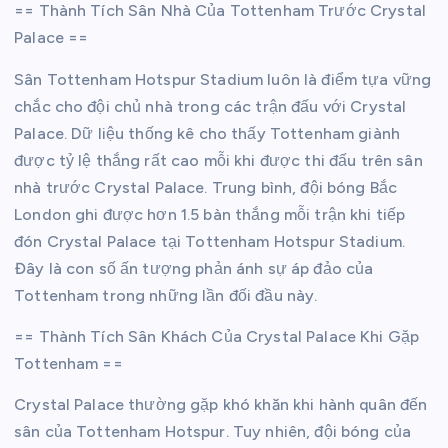
== Thành Tích Sân Nhà Của Tottenham Trước Crystal
Palace ==
Sân Tottenham Hotspur Stadium luôn là điểm tựa vững
chắc cho đội chủ nhà trong các trận đấu với Crystal
Palace. Dữ liệu thống kê cho thấy Tottenham giành
được tỷ lệ thắng rất cao mỗi khi được thi đấu trên sân
nhà trước Crystal Palace. Trung bình, đội bóng Bắc
London ghi được hơn 1.5 bàn thắng mỗi trận khi tiếp
đón Crystal Palace tại Tottenham Hotspur Stadium.
Đây là con số ấn tượng phản ánh sự áp đảo của
Tottenham trong những lần đối đầu này.
== Thành Tích Sân Khách Của Crystal Palace Khi Gặp
Tottenham ==
Crystal Palace thường gặp khó khăn khi hành quân đến
sân của Tottenham Hotspur. Tuy nhiên, đội bóng của