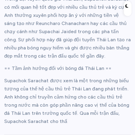
có mối quan hệ tốt đẹp với nhiều cầu thủ trẻ và kỳ cựu.
Anh thường xuyên phối hợp ăn ý với những tiền vệ
sáng tạo như Reuncharo Chanacharn hay các cầu thủ
chạy cánh như Supachai Jaided trong các pha tấn
công. Sự phối hợp này đã giúp đội tuyển Thái Lan tạo ra
nhiều pha bóng nguy hiểm và ghi được nhiều bàn thắng
đẹp mắt trong các trận đấu quốc tế gần đây.
== Tầm ảnh hưởng đối với bóng đá Thái Lan ==
Supachok Sarachat được xem là một trong những biểu
tượng của thế hệ cầu thủ trẻ Thái Lan đang phát triển.
Anh không chỉ truyền cảm hứng cho các cầu thủ trẻ
trong nước mà còn góp phần nâng cao vị thế của bóng
đá Thái Lan trên trường quốc tế. Qua mỗi trận đấu,
Supachok Sarachat cho thấ