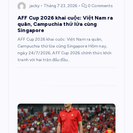
i
jacky
Tháng 7 23, 2026
0 Comments
v
AFF Cup 2026 khai cuộc: Việt Nam ra
quân, Campuchia thử lửa cùng
i
Singapore
AFF Cup 2026 khai cuộc: Việt Nam ra quân,
ế
Campuchia thử lửa cùng Singapore Hôm nay,
ngày 24/7/2026, AFF Cup 2026 chính thức khởi
t
tranh với hai trận đấu đầu…