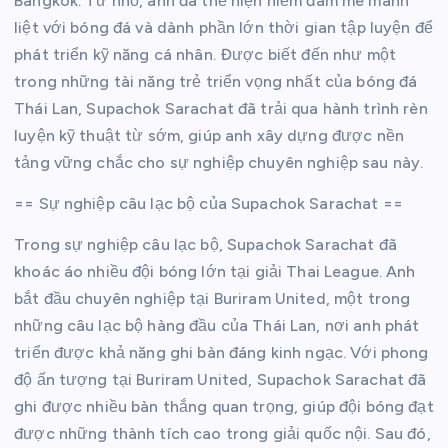
Bangkok. Từ nhỏ, anh đã thể hiện niềm đam mê mãnh
liệt với bóng đá và dành phần lớn thời gian tập luyện để
phát triển kỹ năng cá nhân. Được biết đến như một
trong những tài năng trẻ triển vọng nhất của bóng đá
Thái Lan, Supachok Sarachat đã trải qua hành trình rèn
luyện kỹ thuật từ sớm, giúp anh xây dựng được nền
tảng vững chắc cho sự nghiệp chuyên nghiệp sau này.
== Sự nghiệp câu lạc bộ của Supachok Sarachat ==
Trong sự nghiệp câu lạc bộ, Supachok Sarachat đã
khoác áo nhiều đội bóng lớn tại giải Thai League. Anh
bắt đầu chuyên nghiệp tại Buriram United, một trong
những câu lạc bộ hàng đầu của Thái Lan, nơi anh phát
triển được khả năng ghi bàn đáng kinh ngạc. Với phong
độ ấn tượng tại Buriram United, Supachok Sarachat đã
ghi được nhiều bàn thắng quan trọng, giúp đội bóng đạt
được những thành tích cao trong giải quốc nội. Sau đó,