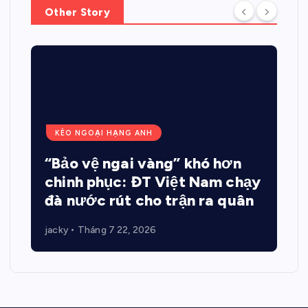
Other Story
KÈO NGOẠI HẠNG ANH
“Bảo vệ ngai vàng” khó hơn
chinh phục: ĐT Việt Nam chạy
đà nước rút cho trận ra quân
jacky
Tháng 7 22, 2026