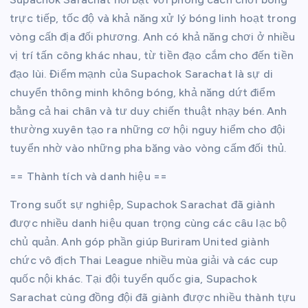
trực tiếp, tốc độ và khả năng xử lý bóng linh hoạt trong
vòng cấh địa đối phương. Anh có khả năng chơi ở nhiều
vị trí tấn công khác nhau, từ tiền đạo cắm cho đến tiền
đạo lùi. Điểm mạnh của Supachok Sarachat là sự di
chuyển thông minh không bóng, khả năng dứt điểm
bằng cả hai chân và tư duy chiến thuật nhạy bén. Anh
thường xuyên tạo ra những cơ hội nguy hiểm cho đội
tuyển nhờ vào những pha băng vào vòng cấm đối thủ.
== Thành tích và danh hiệu ==
Trong suốt sự nghiệp, Supachok Sarachat đã giành
được nhiều danh hiệu quan trọng cùng các câu lạc bộ
chủ quản. Anh góp phần giúp Buriram United giành
chức vô địch Thai League nhiều mùa giải và các cup
quốc nội khác. Tại đội tuyển quốc gia, Supachok
Sarachat cùng đồng đội đã giành được nhiều thành tựu