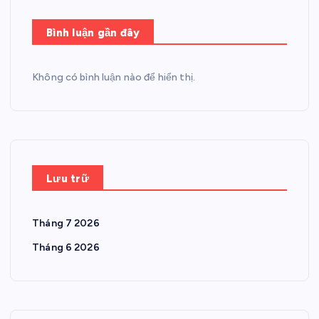
Bình luận gần đây
Không có bình luận nào để hiển thị.
Lưu trữ
Tháng 7 2026
Tháng 6 2026