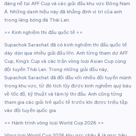
đáng nể tại AFF Cup và các giải đấu khu vực Đông Nam
Á. Những danh hiệu này đã khẳng định vị trí của anh
trong làng bóng đá Thái Lan.
== Kinh nghiệm thi đấu quốc tế ==
Supachok Sarachat đã có kinh nghiệm thi đấu quốc tế
dày dạn qua nhiều giải đấu lớn. Anh từng tham dự AFF
Cup, King’s Cup và các trận vòng loại Asian Cup cùng
đội tuyển Thái Lan. Trong những giải đấu này,
Supachok Sarachat đã đối đầu với nhiều đội tuyển mạnh
trong khu vực, từ đó tích lũy được kinh nghiệm quý báu
về tốc độ, kỹ thuật và tâm lý thi đấu. Anh cũng từng
tham gia các giải trẻ quốc tế trước khi được triệu tập
vào đội tuyển quốc gia.
== Hành trình vòng loại World Cup 2026 ==
Vòng loại World Cup 2026 khu vực châu Á là mục tiêu