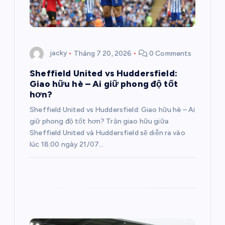
à
i
jacky
Tháng 7 20, 2026
0 Comments
v
Sheffield United vs Huddersfield:
Giao hữu hè – Ai giữ phong độ tốt
i
hơn?
Sheffield United vs Huddersfield: Giao hữu hè – Ai
ế
giữ phong độ tốt hơn? Trận giao hữu giữa
Sheffield United và Huddersfield sẽ diễn ra vào
t
lúc 18:00 ngày 21/07…