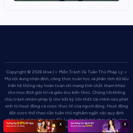
Copyright © 2026 klive | = Miễn Trách Và Tuân Thủ Pháp Lý =
Mọi nội dung nhận định, công thức toán học và phân tích dữ liệu
trên hệ thống này hoàn toàn chỉ mang tính chất tham khảo
cho mục đích giải trí và giáo dục kiến thức. Chúng tôi không
chịu trách nhiệm pháp lý cho bất kỳ tổn thất tài chính nào phát
sinh từ hoạt động cá cược thực tế của người dùng. Hoạt động
đặt cược thể thao cần tuân thủ nghiêm ngặt các quy định
pháp luật sở tại liên quan đến Luật quản lý trò chơi có thưởng
x
x
và đặt cược hiện hành.