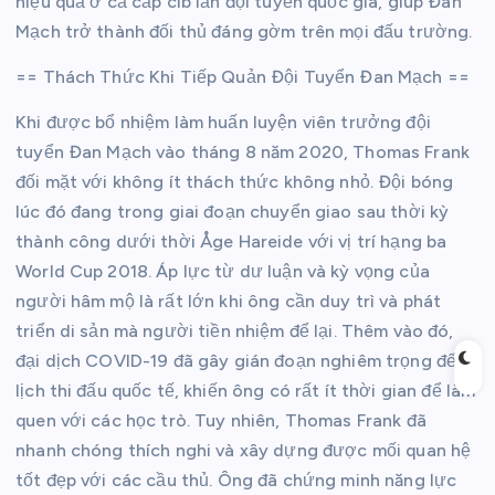
hiệu quả ở cả cấp clb lẫn đội tuyển quốc gia, giúp Đan
Mạch trở thành đối thủ đáng gờm trên mọi đấu trường.
== Thách Thức Khi Tiếp Quản Đội Tuyển Đan Mạch ==
Khi được bổ nhiệm làm huấn luyện viên trưởng đội
tuyển Đan Mạch vào tháng 8 năm 2020, Thomas Frank
đối mặt với không ít thách thức không nhỏ. Đội bóng
lúc đó đang trong giai đoạn chuyển giao sau thời kỳ
thành công dưới thời Åge Hareide với vị trí hạng ba
World Cup 2018. Áp lực từ dư luận và kỳ vọng của
người hâm mộ là rất lớn khi ông cần duy trì và phát
triển di sản mà người tiền nhiệm để lại. Thêm vào đó,
đại dịch COVID-19 đã gây gián đoạn nghiêm trọng đến
lịch thi đấu quốc tế, khiến ông có rất ít thời gian để làm
quen với các học trò. Tuy nhiên, Thomas Frank đã
nhanh chóng thích nghi và xây dựng được mối quan hệ
tốt đẹp với các cầu thủ. Ông đã chứng minh năng lực