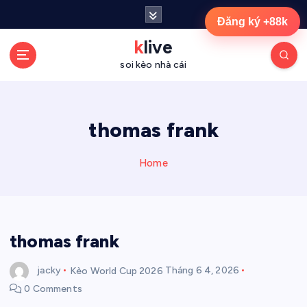
S
Đăng ký +88k
k
i
klive
p
soi kèo nhà cái
t
o
c
o
thomas frank
n
t
Home
e
n
t
thomas frank
jacky
Kèo World Cup 2026
Tháng 6 4, 2026
0 Comments