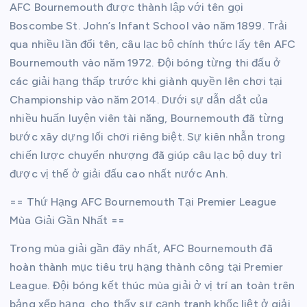
AFC Bournemouth được thành lập với tên gọi
Boscombe St. John’s Infant School vào năm 1899. Trải
qua nhiều lần đổi tên, câu lạc bộ chính thức lấy tên AFC
Bournemouth vào năm 1972. Đội bóng từng thi đấu ở
các giải hạng thấp trước khi giành quyền lên chơi tại
Championship vào năm 2014. Dưới sự dẫn dắt của
nhiều huấn luyện viên tài năng, Bournemouth đã từng
bước xây dựng lối chơi riêng biệt. Sự kiên nhẫn trong
chiến lược chuyển nhượng đã giúp câu lạc bộ duy trì
được vị thế ở giải đấu cao nhất nước Anh.
== Thứ Hạng AFC Bournemouth Tại Premier League
Mùa Giải Gần Nhất ==
Trong mùa giải gần đây nhất, AFC Bournemouth đã
hoàn thành mục tiêu trụ hạng thành công tại Premier
League. Đội bóng kết thúc mùa giải ở vị trí an toàn trên
bảng xếp hạng, cho thấy sự cạnh tranh khốc liệt ở giải