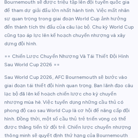
Bournemouth sẽ được triệu tập lên đội tuyển quốc gia
để tham dự giải đấu lớn nhất hành tinh. Việc mất nhân
sự quan trọng trong giai đoạn World Cup ảnh hưởng
đến thành tích thi đấu của câu lạc bộ. Chu kỳ World Cup
cũng tạo áp lực lên kế hoạch chuyển nhượng và xây
dựng đội hình.
== Chiến Lược Chuyển Nhượng Và Tái Thiết Đội Hình
Sau World Cup 2026 ==
Sau World Cup 2026, AFC Bournemouth sẽ bước vào
giai đoạn tái thiết đội hình quan trọng. Ban lãnh đạo câu
lạc bộ đã lên kế hoạch chiến lược cho kỳ chuyển
nhượng mùa hè. Việc tuyển dụng những cầu thủ có
phong độ cao sau World Cup là cơ hội để nâng cấp đội
hình. Đồng thời, một số cầu thủ trẻ triển vọng có thể
được thăng tiến từ đội trẻ. Chiến lược chuyển nhượng
thông minh sẽ quyết định thứ hạng của Bournemouth