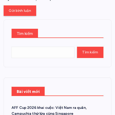
Tìm kiếm
Tìm kiếm
Bài viết mới
AFF Cup 2026 khai cuộc: Việt Nam ra quân,
Campuchia thử lửa cùng Singapore