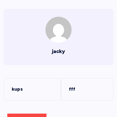
jacky
Đ
kups
fff
i
ề