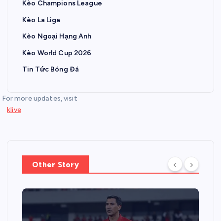
Kèo Champions League
Kèo La Liga
Kèo Ngoại Hạng Anh
Kèo World Cup 2026
Tin Tức Bóng Đá
For more updates, visit
klive
Other Story