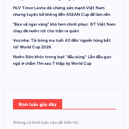
HLV Timor Leste dè chừng sức mạnh Việt Nam
nhưng tuyên bố không đến ASEAN Cup để làm nền
“Bảo vệ ngai vàng” khó hơn chinh phục: ĐT Việt Nam
chạy đà nước rút cho trận ra quân
Vozinha: Từ bóng ma tuổi 40 đến ‘người hùng bất
tử’ World Cup 2026
Nước Đức khóc trong loạt “đấu súng”: Lần đầu gục
ngã ở chấm 11m sau 7 thập kỷ World Cup
Bình luận gần đây
Không có bình luận nào để hiển thị.