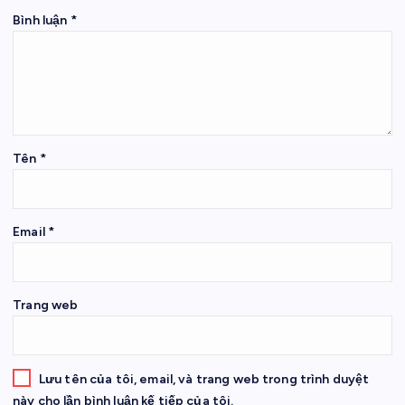
Bình luận
*
Tên
*
Email
*
Trang web
Lưu tên của tôi, email, và trang web trong trình duyệt
này cho lần bình luận kế tiếp của tôi.