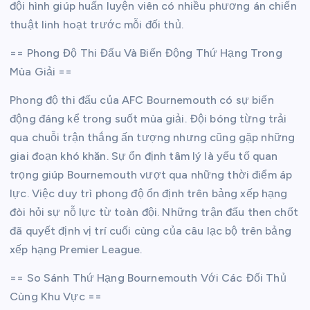
đội hình giúp huấn luyện viên có nhiều phương án chiến
thuật linh hoạt trước mỗi đối thủ.
== Phong Độ Thi Đấu Và Biến Động Thứ Hạng Trong
Mùa Giải ==
Phong độ thi đấu của AFC Bournemouth có sự biến
động đáng kể trong suốt mùa giải. Đội bóng từng trải
qua chuỗi trận thắng ấn tượng nhưng cũng gặp những
giai đoạn khó khăn. Sự ổn định tâm lý là yếu tố quan
trọng giúp Bournemouth vượt qua những thời điểm áp
lực. Việc duy trì phong độ ổn định trên bảng xếp hạng
đòi hỏi sự nỗ lực từ toàn đội. Những trận đấu then chốt
đã quyết định vị trí cuối cùng của câu lạc bộ trên bảng
xếp hạng Premier League.
== So Sánh Thứ Hạng Bournemouth Với Các Đối Thủ
Cùng Khu Vực ==