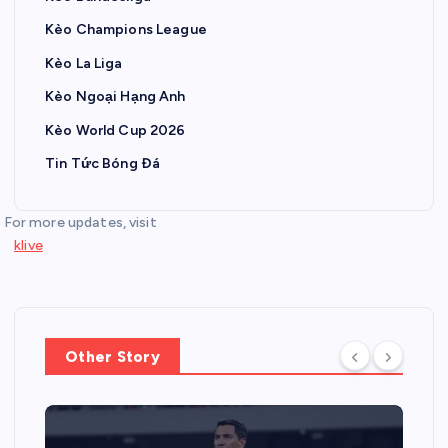
Kèo Champions League
Kèo La Liga
Kèo Ngoại Hạng Anh
Kèo World Cup 2026
Tin Tức Bóng Đá
For more updates, visit
klive
Other Story