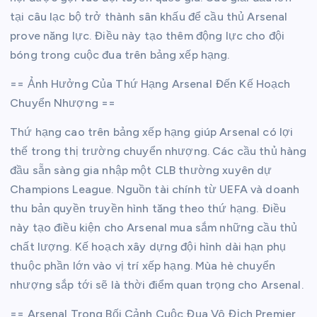
tại câu lạc bộ trở thành sân khấu để cầu thủ Arsenal
prove năng lực. Điều này tạo thêm động lực cho đội
bóng trong cuộc đua trên bảng xếp hạng.
== Ảnh Hưởng Của Thứ Hạng Arsenal Đến Kế Hoạch
Chuyển Nhượng ==
Thứ hạng cao trên bảng xếp hạng giúp Arsenal có lợi
thế trong thị trường chuyển nhượng. Các cầu thủ hàng
đầu sẵn sàng gia nhập một CLB thường xuyên dự
Champions League. Nguồn tài chính từ UEFA và doanh
thu bản quyền truyền hình tăng theo thứ hạng. Điều
này tạo điều kiện cho Arsenal mua sắm những cầu thủ
chất lượng. Kế hoạch xây dựng đội hình dài hạn phụ
thuộc phần lớn vào vị trí xếp hạng. Mùa hè chuyển
nhượng sắp tới sẽ là thời điểm quan trọng cho Arsenal.
== Arsenal Trong Bối Cảnh Cuộc Đua Vô Địch Premier