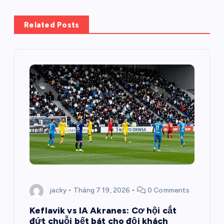
ề
u
Related Posts
h
ư
ớ
n
g
b
jacky
Tháng 7 19, 2026
0 Comments
à
Keflavik vs IA Akranes: Cơ hội cắt
đứt chuỗi bết bát cho đội khách