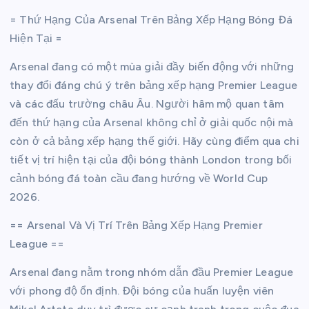
= Thứ Hạng Của Arsenal Trên Bảng Xếp Hạng Bóng Đá
Hiện Tại =
Arsenal đang có một mùa giải đầy biến động với những
thay đổi đáng chú ý trên bảng xếp hạng Premier League
và các đấu trường châu Âu. Người hâm mộ quan tâm
đến thứ hạng của Arsenal không chỉ ở giải quốc nội mà
còn ở cả bảng xếp hạng thế giới. Hãy cùng điểm qua chi
tiết vị trí hiện tại của đội bóng thành London trong bối
cảnh bóng đá toàn cầu đang hướng về World Cup
2026.
== Arsenal Và Vị Trí Trên Bảng Xếp Hạng Premier
League ==
Arsenal đang nằm trong nhóm dẫn đầu Premier League
với phong độ ổn định. Đội bóng của huấn luyện viên