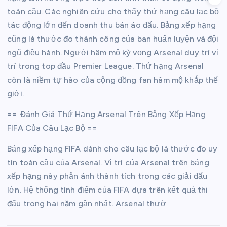
toàn cầu. Các nghiên cứu cho thấy thứ hạng câu lạc bộ
tác động lớn đến doanh thu bán áo đấu. Bảng xếp hạng
cũng là thước đo thành công của ban huấn luyện và đội
ngũ điều hành. Người hâm mộ kỳ vọng Arsenal duy trì vị
trí trong top đầu Premier League. Thứ hạng Arsenal
còn là niềm tự hào của cộng đồng fan hâm mộ khắp thế
giới.
== Đánh Giá Thứ Hạng Arsenal Trên Bảng Xếp Hạng
FIFA Của Câu Lạc Bộ ==
Bảng xếp hạng FIFA dành cho câu lạc bộ là thước đo uy
tín toàn cầu của Arsenal. Vị trí của Arsenal trên bảng
xếp hạng này phản ánh thành tích trong các giải đấu
lớn. Hệ thống tính điểm của FIFA dựa trên kết quả thi
đấu trong hai năm gần nhất. Arsenal thườ