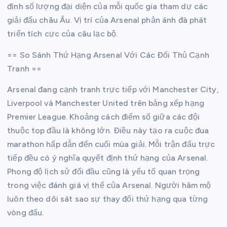
định số lượng đại diện của mỗi quốc gia tham dự các
giải đấu châu Âu. Vị trí của Arsenal phản ánh đà phát
triển tích cực của câu lạc bộ.
== So Sánh Thứ Hạng Arsenal Với Các Đối Thủ Cạnh
Tranh ==
Arsenal đang cạnh tranh trực tiếp với Manchester City,
Liverpool và Manchester United trên bảng xếp hạng
Premier League. Khoảng cách điểm số giữa các đội
thuộc top đầu là không lớn. Điều này tạo ra cuộc đua
marathon hấp dẫn đến cuối mùa giải. Mỗi trận đấu trực
tiếp đều có ý nghĩa quyết định thứ hạng của Arsenal.
Phong độ lịch sử đối đầu cũng là yếu tố quan trọng
trong việc đánh giá vị thế của Arsenal. Người hâm mộ
luôn theo dõi sát sao sự thay đổi thứ hạng qua từng
vòng đấu.