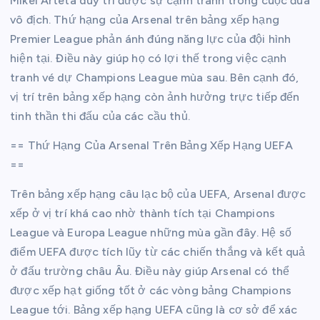
Mikel Arteta duy trì được sự cạnh tranh trong cuộc đua
vô địch. Thứ hạng của Arsenal trên bảng xếp hạng
Premier League phản ánh đúng năng lực của đội hình
hiện tại. Điều này giúp họ có lợi thế trong việc cạnh
tranh vé dự Champions League mùa sau. Bên cạnh đó,
vị trí trên bảng xếp hạng còn ảnh hưởng trực tiếp đến
tinh thần thi đấu của các cầu thủ.
== Thứ Hạng Của Arsenal Trên Bảng Xếp Hạng UEFA
==
Trên bảng xếp hạng câu lạc bộ của UEFA, Arsenal được
xếp ở vị trí khá cao nhờ thành tích tại Champions
League và Europa League những mùa gần đây. Hệ số
điểm UEFA được tích lũy từ các chiến thắng và kết quả
ở đấu trường châu Âu. Điều này giúp Arsenal có thể
được xếp hạt giống tốt ở các vòng bảng Champions
League tới. Bảng xếp hạng UEFA cũng là cơ sở để xác