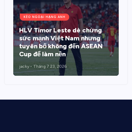
KÈO NGOẠI HẠNG ANH
HLV Timor Leste dè chừng
sức mạnh Việt Nam nhưng
tuyên bố không đến ASEAN
Cup để làm nền
jacky
Tháng 7 23, 2026