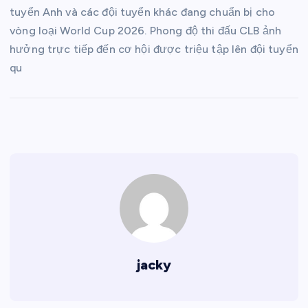
tuyển Anh và các đội tuyển khác đang chuẩn bị cho
vòng loại World Cup 2026. Phong độ thi đấu CLB ảnh
hưởng trực tiếp đến cơ hội được triệu tập lên đội tuyển
qu
jacky