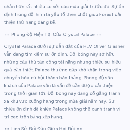
chắn hơn rất nhiều so với các mùa giải trước đó. Sự ổn
định trong đội hình là yếu tố then chốt giúp Forest cải
thiện thứ hạng đáng kể.
== Phong Độ Hiện Tại Của Crystal Palace ==
Crystal Palace dưới sự dẫn dắt của HLV Oliver Glasner
vẫn đang tìm kiếm sự ổn định. Đội bóng này sở hữu
những cầu thủ tấn công tài năng nhưng thiếu sự hiệu
quả cần thiết. Palace thường gặp khó khăn trong việc
chuyển hóa cơ hội thành bàn thắng. Phong độ sân
khách của Palace vẫn là vấn đề cần được cải thiện
trong thời gian tới. Đội bóng này đang cố gắng tránh
xa khu vực xuống hạng trong mùa giải năm nay. Sự
thiếu ổn định đã khiến Palace không thể cạnh tranh vị
trí cao trên bảng xếp hạng.
== Lịch Sử Đối Đầu Giữa Hai Đội ==