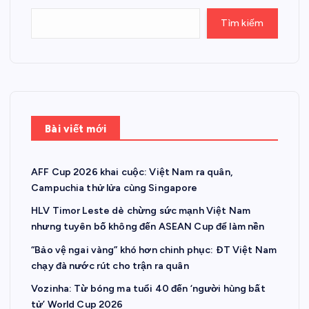
Tìm kiếm
Bài viết mới
AFF Cup 2026 khai cuộc: Việt Nam ra quân,
Campuchia thử lửa cùng Singapore
HLV Timor Leste dè chừng sức mạnh Việt Nam
nhưng tuyên bố không đến ASEAN Cup để làm nền
“Bảo vệ ngai vàng” khó hơn chinh phục: ĐT Việt Nam
chạy đà nước rút cho trận ra quân
Vozinha: Từ bóng ma tuổi 40 đến ‘người hùng bất
tử’ World Cup 2026