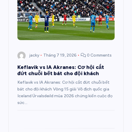
g
b
à
i
v
jacky
Tháng 7 19, 2026
0 Comments
Keflavik vs IA Akranes: Cơ hội cắt
i
đứt chuỗi bết bát cho đội khách
Keflavik vs IA Akranes: Cơ hội cắt đứt chuỗi bết
ế
bát cho đội khách Vòng 15 giải Vô địch quốc gia
Iceland Úrvalsdeild mùa 2026 chứng kiến cuộc đọ
t
sức…