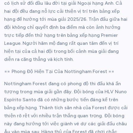
có lịch sử đối đầu lâu đời tại giải Ngoại hạng Anh. Cả
hai đội đều đang nỗ lực cải thiện vị trí trên bảng xếp
hạng để hướng tới mùa giải 2025/26. Trận đấu giữa hai
đội không chỉ quyết định ba điểm mà còn ảnh hưởng
trực tiếp đến thứ hạng trên bảng xếp hạng Premier
League. Người hâm mộ đang rất quan tâm đến vị trí
hiện tại của cả hai đội trong bối cảnh mùa giải đang
diễn ra căng thẳng và kịch tính.
== Phong Độ Hiện Tại Của Nottingham Forest ==
Nottingham Forest đang có phong độ thi đấu khá ấn
tượng trong mùa giải gần đây. Đội bóng của HLV Nuno
Espírito Santo đã có những bước tiến đáng kể trên
bảng xếp hạng. Thành tích sân nhà của Forest được cải
thiện rõ rệt với nhiều trận thắng quan trọng. Đội bóng
này đang hướng tới việc giành vé dự các giải đấu châu
Âu vào mùa sau. Hàng thủ của Forest đã chơi chắc