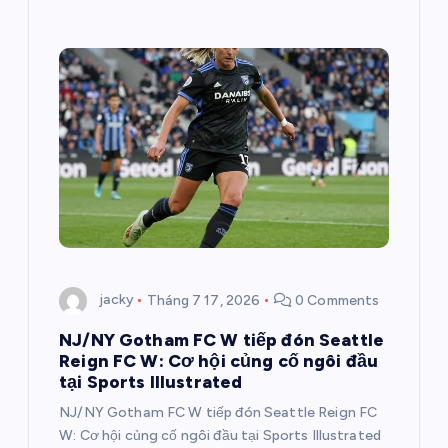
jacky
Tháng 7 17, 2026
0 Comments
NJ/NY Gotham FC W tiếp đón Seattle
Reign FC W: Cơ hội củng cố ngôi đầu
tại Sports Illustrated
NJ/NY Gotham FC W tiếp đón Seattle Reign FC
W: Cơ hội củng cố ngôi đầu tại Sports Illustrated