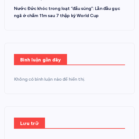
Nước Đức khóc trong loạt “đấu súng”: Lần đầu gục
ngã ở chấm 11m sau 7 thập kỷ World Cup
Bình luận gần đây
Không có bình luận nào để hiển thị.
Lưu trữ