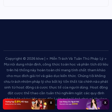
Copyright © 2026 klive | = Miễn Trách Và Tuân Thủ Pháp Lý =
Mọi nội dung nhận định, công thức toán học và phân tích dữ liệu
trên hệ thống này hoàn toàn chỉ mang tính chất tham khảo
cho mục đích giải trí và giáo dục kiến thức. Chúng tôi không
chịu trách nhiệm pháp lý cho bất kỳ tổn thất tài chính nào phát
sinh từ hoạt động cá cược thực tế của người dùng. Hoạt động
đặt cược thể thao cần tuân thủ nghiêm ngặt các quy định
pháp luật sở tại liên quan đến Luật quản lý trò chơi có thưởng
x
x
và đặt cược hiện hành.