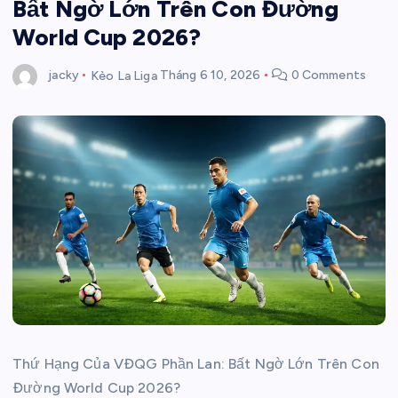
Bất Ngờ Lớn Trên Con Đường
World Cup 2026?
jacky
Kèo La Liga
Tháng 6 10, 2026
0 Comments
Thứ Hạng Của VĐQG Phần Lan: Bất Ngờ Lớn Trên Con
Đường World Cup 2026?