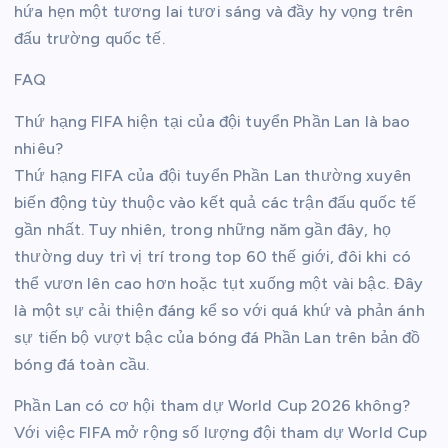
hứa hẹn một tương lai tươi sáng và đầy hy vọng trên
đấu trường quốc tế.
FAQ
Thứ hạng FIFA hiện tại của đội tuyển Phần Lan là bao
nhiêu?
Thứ hạng FIFA của đội tuyển Phần Lan thường xuyên
biến động tùy thuộc vào kết quả các trận đấu quốc tế
gần nhất. Tuy nhiên, trong những năm gần đây, họ
thường duy trì vị trí trong top 60 thế giới, đôi khi có
thể vươn lên cao hơn hoặc tụt xuống một vài bậc. Đây
là một sự cải thiện đáng kể so với quá khứ và phản ánh
sự tiến bộ vượt bậc của bóng đá Phần Lan trên bản đồ
bóng đá toàn cầu.
Phần Lan có cơ hội tham dự World Cup 2026 không?
Với việc FIFA mở rộng số lượng đội tham dự World Cup