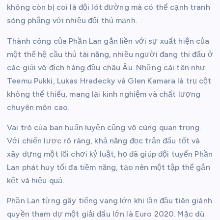
không còn bị coi là đội lót đường mà có thể cạnh tranh
sòng phẳng với nhiều đối thủ mạnh.
Thành công của Phần Lan gắn liền với sự xuất hiện của
một thế hệ cầu thủ tài năng, nhiều người đang thi đấu ở
các giải vô địch hàng đầu châu Âu. Những cái tên như
Teemu Pukki, Lukas Hradecky và Glen Kamara là trụ cột
không thể thiếu, mang lại kinh nghiệm và chất lượng
chuyên môn cao.
Vai trò của ban huấn luyện cũng vô cùng quan trọng.
Với chiến lược rõ ràng, khả năng đọc trận đấu tốt và
xây dựng một lối chơi kỷ luật, họ đã giúp đội tuyển Phần
Lan phát huy tối đa tiềm năng, tạo nên một tập thể gắn
kết và hiệu quả.
Phần Lan từng gây tiếng vang lớn khi lần đầu tiên giành
quyền tham dự một giải đấu lớn là Euro 2020. Mặc dù