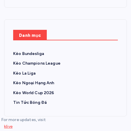
Danh mục
Kèo Bundesliga
Kèo Champions League
Kèo La Liga
Kèo Ngoại Hạng Anh
Kèo World Cup 2026
Tin Tức Bóng Đá
For more updates, visit
klive