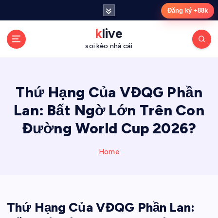
S
Đăng ký +88k
k
i
klive
p
soi kèo nhà cái
t
o
c
o
Thứ Hạng Của VĐQG Phần
n
Lan: Bất Ngờ Lớn Trên Con
t
e
Đường World Cup 2026?
n
t
Home
Thứ Hạng Của VĐQG Phần Lan: