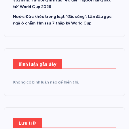
Vozinha: Từ bóng ma tuổi 40 đến ‘người hùng bất
tử’ World Cup 2026
Nước Đức khóc trong loạt “đấu súng”: Lần đầu gục
ngã ở chấm 11m sau 7 thập kỷ World Cup
Bình luận gần đây
Không có bình luận nào để hiển thị.
Lưu trữ