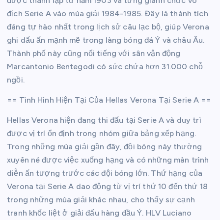
được thành lập từ năm 1903 và từng giành chức vô
địch Serie A vào mùa giải 1984-1985. Đây là thành tích
đáng tự hào nhất trong lịch sử câu lạc bộ, giúp Verona
ghi dấu ấn mạnh mẽ trong làng bóng đá Ý và châu Âu.
Thành phố này cũng nổi tiếng với sân vận động
Marcantonio Bentegodi có sức chứa hơn 31.000 chỗ
ngồi.
== Tình Hình Hiện Tại Của Hellas Verona Tại Serie A ==
Hellas Verona hiện đang thi đấu tại Serie A và duy trì
được vị trí ổn định trong nhóm giữa bảng xếp hạng.
Trong những mùa giải gần đây, đội bóng này thường
xuyên né được việc xuống hạng và có những màn trình
diễn ấn tượng trước các đội bóng lớn. Thứ hạng của
Verona tại Serie A dao động từ vị trí thứ 10 đến thứ 18
trong những mùa giải khác nhau, cho thấy sự cạnh
tranh khốc liệt ở giải đấu hàng đầu Ý. HLV Luciano