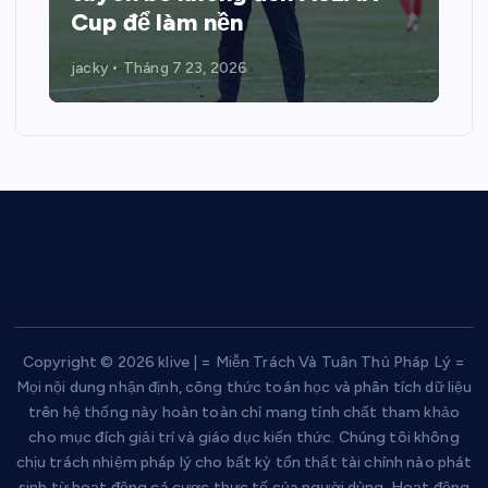
Cup để làm nền
jacky
Tháng 7 23, 2026
Copyright © 2026 klive | = Miễn Trách Và Tuân Thủ Pháp Lý =
Mọi nội dung nhận định, công thức toán học và phân tích dữ liệu
trên hệ thống này hoàn toàn chỉ mang tính chất tham khảo
cho mục đích giải trí và giáo dục kiến thức. Chúng tôi không
chịu trách nhiệm pháp lý cho bất kỳ tổn thất tài chính nào phát
sinh từ hoạt động cá cược thực tế của người dùng. Hoạt động