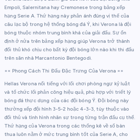
Empoli, Salernitana hay Cremonese trong bảng xếp
hạng Serie A. Thứ hạng này phản ánh đúng vị thế của
câu lạc bộ trong hệ thống bóng đá Ý, khi Verona là đội
bóng thuộc nhóm trung bình khá của giải đấu. Sự ổn
định ở nửa trên bảng xếp hạng giúp Verona trở thành
đối thủ khó chịu cho bất kỳ đội bóng lớn nào khi thi đấu
trên sân nhà Marcantonio Bentegodi.
== Phong Cách Thi Đấu Đặc Trưng Của Verona ==
Hellas Verona nổi tiếng với lối chơi phòng ngự kỷ luật
và tổ chức lối phản công hiệu quả, phù hợp với triết lý
bóng đá thực dụng của các đội bóng Ý. Đội bóng này
thường xếp đội hình 3-5-2 hoặc 4-3-3, tùy thuộc vào
đối thủ và tình hình nhân sự trong từng trận đấu cụ thể.
Thứ hạng của Verona trong các thống kê về số bàn
thua luôn nằm ở mức trung bình tốt của Serie A, cho