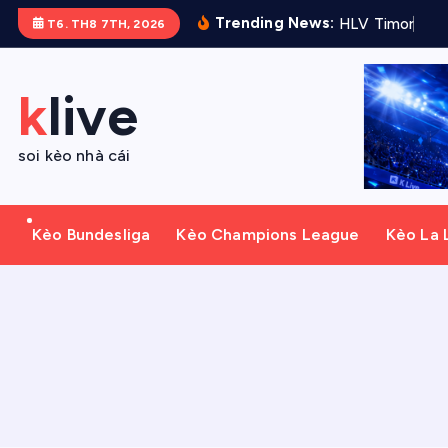
S
Trending News:
H
L
V
T
i
m
o
r
L
e
s
T6. TH8 7TH, 2026
k
i
klive
p
t
o
soi kèo nhà cái
c
o
n
Kèo Bundesliga
Kèo Champions League
Kèo La 
t
e
n
t