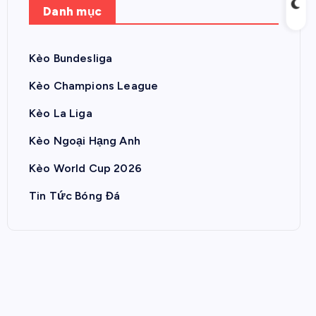
Danh mục
Kèo Bundesliga
Kèo Champions League
Kèo La Liga
Kèo Ngoại Hạng Anh
Kèo World Cup 2026
Tin Tức Bóng Đá