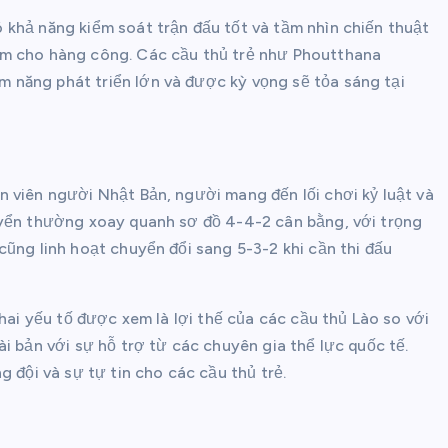
khả năng kiểm soát trận đấu tốt và tầm nhìn chiến thuật
ểm cho hàng công. Các cầu thủ trẻ như Phoutthana
năng phát triển lớn và được kỳ vọng sẽ tỏa sáng tại
 viên người Nhật Bản, người mang đến lối chơi kỷ luật và
uyển thường xoay quanh sơ đồ 4-4-2 cân bằng, với trọng
cũng linh hoạt chuyển đổi sang 5-3-2 khi cần thi đấu
hai yếu tố được xem là lợi thế của các cầu thủ Lào so với
i bản với sự hỗ trợ từ các chuyên gia thể lực quốc tế.
 đội và sự tự tin cho các cầu thủ trẻ.