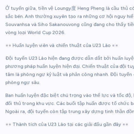
Ở tuyến giữa, tiền vệ Loungy度 Heng Pheng là cầu thủ có 
sắc bén. Anh thường xuyên tạo ra những cơ hội nguy hi
Souvanhsa và Siho Sakanouvong cũng đang cho thấy tiềm 
vòng loại World Cup 2026.
== Huấn luyện viên và chiến thuật của U23 Lào ==
Đội tuyển U23 Lào hiện đang được dẫn dắt bởi huấn luyện
phương pháp huấn luyện hiện đại. Chiến thuật của đội t
tâm là phòng ngự kỷ luật và phản công nhanh. Đội tuyển 
phòng ngự sâu.
Ban huấn luyện đặc biệt chú trọng vào thể lực và tốc độ, 
đối thủ trong khu vực. Các buổi tập huấn được tổ chức bà
Ngoài ra, đội tuyển còn tập trung xây dựng tinh thần đồng
== Thành tích của U23 Lào tại các giải đấu gần đây ==