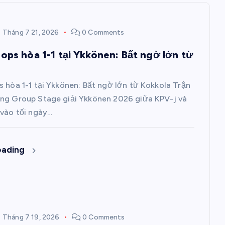
Tháng 7 21, 2026
0 Comments
Rops hòa 1-1 tại Ykkönen: Bất ngờ lớn từ
s hòa 1-1 tại Ykkönen: Bất ngờ lớn từ Kokkola Trận
ng Group Stage giải Ykkönen 2026 giữa KPV-j và
 vào tối ngày…
eading
Tháng 7 19, 2026
0 Comments