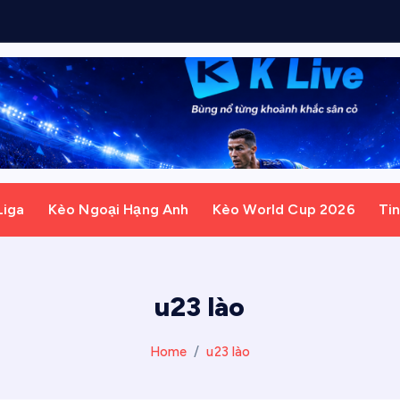
t
e
Liga
Kèo Ngoại Hạng Anh
Kèo World Cup 2026
Ti
u23 lào
Home
u23 lào