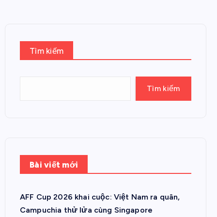
Tìm kiếm
Tìm kiếm
Bài viết mới
AFF Cup 2026 khai cuộc: Việt Nam ra quân,
Campuchia thử lửa cùng Singapore