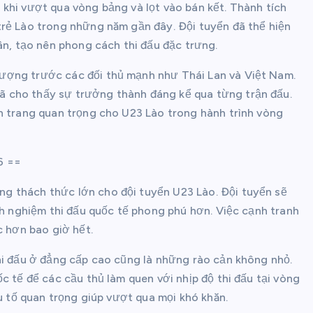
khi vượt qua vòng bảng và lọt vào bán kết. Thành tích
trẻ Lào trong những năm gần đây. Đội tuyển đã thể hiện
ân, tạo nên phong cách thi đấu đặc trưng.
ượng trước các đối thủ mạnh như Thái Lan và Việt Nam.
 cho thấy sự trưởng thành đáng kể qua từng trận đấu.
h trang quan trọng cho U23 Lào trong hành trình vòng
6 ==
g thách thức lớn cho đội tuyển U23 Lào. Đội tuyển sẽ
nh nghiệm thi đấu quốc tế phong phú hơn. Việc cạnh tranh
c hơn bao giờ hết.
hi đấu ở đẳng cấp cao cũng là những rào cản không nhỏ.
c tế để các cầu thủ làm quen với nhịp độ thi đấu tại vòng
ếu tố quan trọng giúp vượt qua mọi khó khăn.