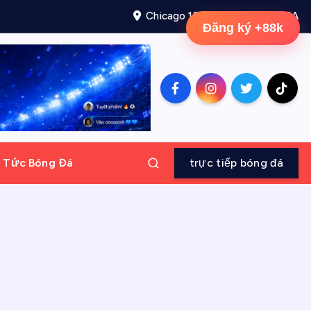
Chicago 12, Melborne City, USA
Đăng ký +88k
n Tức Bóng Đá
trực tiếp bóng đá