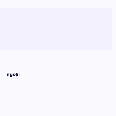
ngoại