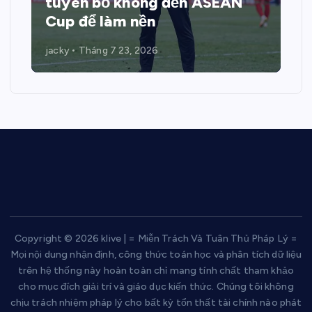
tuyên bố không đến ASEAN
Cup để làm nền
jacky
Tháng 7 23, 2026
Copyright © 2026 klive | = Miễn Trách Và Tuân Thủ Pháp Lý =
Mọi nội dung nhận định, công thức toán học và phân tích dữ liệu
trên hệ thống này hoàn toàn chỉ mang tính chất tham khảo
cho mục đích giải trí và giáo dục kiến thức. Chúng tôi không
chịu trách nhiệm pháp lý cho bất kỳ tổn thất tài chính nào phát