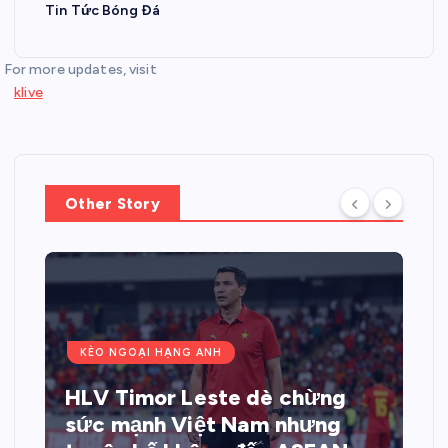
Tin Tức Bóng Đá
For more updates, visit
klive
Other Story
KÈO NGOẠI HẠNG ANH
HLV Timor Leste dè chừng
sức mạnh Việt Nam nhưng