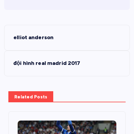
Đ
elliot anderson
i
ề
đội hình real madrid 2017
u
h
Related Posts
ư
ớ