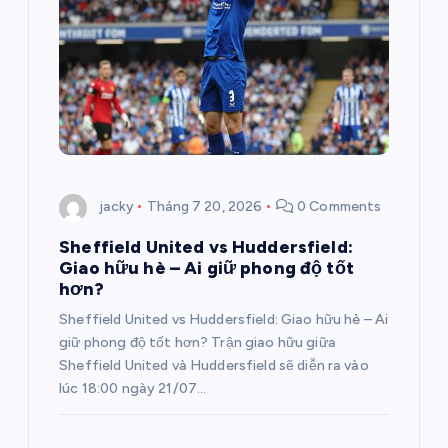
n
g
b
à
i
jacky
Tháng 7 20, 2026
0 Comments
v
Sheffield United vs Huddersfield:
Giao hữu hè – Ai giữ phong độ tốt
i
hơn?
Sheffield United vs Huddersfield: Giao hữu hè – Ai
ế
giữ phong độ tốt hơn? Trận giao hữu giữa
Sheffield United và Huddersfield sẽ diễn ra vào
t
lúc 18:00 ngày 21/07…