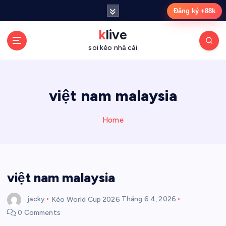
S
Đăng ký +88k
k
i
klive
p
soi kèo nhà cái
t
o
c
o
việt nam malaysia
n
t
Home
e
n
t
việt nam malaysia
jacky
Kèo World Cup 2026
Tháng 6 4, 2026
0 Comments