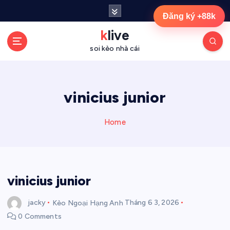
S
Đăng ký +88k
k
i
klive
p
soi kèo nhà cái
t
o
c
o
vinicius junior
n
t
Home
e
n
t
vinicius junior
jacky
Kèo Ngoại Hạng Anh
Tháng 6 3, 2026
0 Comments