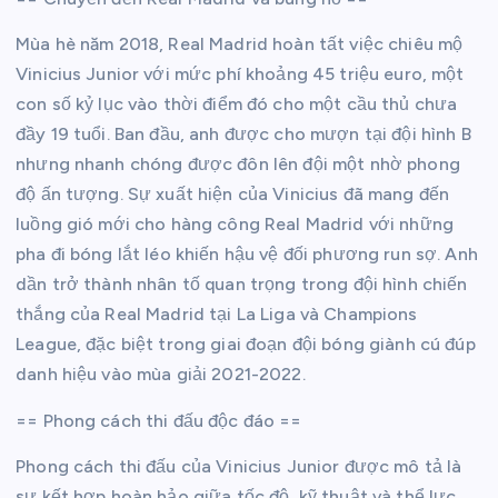
Mùa hè năm 2018, Real Madrid hoàn tất việc chiêu mộ
Vinicius Junior với mức phí khoảng 45 triệu euro, một
con số kỷ lục vào thời điểm đó cho một cầu thủ chưa
đầy 19 tuổi. Ban đầu, anh được cho mượn tại đội hình B
nhưng nhanh chóng được đôn lên đội một nhờ phong
độ ấn tượng. Sự xuất hiện của Vinicius đã mang đến
luồng gió mới cho hàng công Real Madrid với những
pha đi bóng lắt léo khiến hậu vệ đối phương run sợ. Anh
dần trở thành nhân tố quan trọng trong đội hình chiến
thắng của Real Madrid tại La Liga và Champions
League, đặc biệt trong giai đoạn đội bóng giành cú đúp
danh hiệu vào mùa giải 2021-2022.
== Phong cách thi đấu độc đáo ==
Phong cách thi đấu của Vinicius Junior được mô tả là
sự kết hợp hoàn hảo giữa tốc độ, kỹ thuật và thể lực.