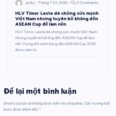
jacky
Tháng 7 23, 2026
0 Comments
HLV Timor Leste dè chừng sức mạnh
Việt Nam nhưng tuyên bố không đến
ASEAN Cup để làm nền
HLV Timor Leste dè chừng sức mạnh Việt Nam
nhưng tuyên bố không đến ASEAN Cup để làm
nền Trong bối cảnh bảng đấu ASEAN Cup 2026
được xem là…
Để lại một bình luận
Email của bạn sẽ không được hiển thị công khai.
Các trường bắt
buộc được đánh dấu
*