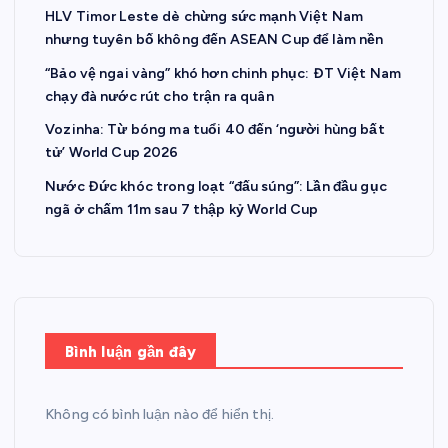
HLV Timor Leste dè chừng sức mạnh Việt Nam
nhưng tuyên bố không đến ASEAN Cup để làm nền
“Bảo vệ ngai vàng” khó hơn chinh phục: ĐT Việt Nam
chạy đà nước rút cho trận ra quân
Vozinha: Từ bóng ma tuổi 40 đến ‘người hùng bất
tử’ World Cup 2026
Nước Đức khóc trong loạt “đấu súng”: Lần đầu gục
ngã ở chấm 11m sau 7 thập kỷ World Cup
Bình luận gần đây
Không có bình luận nào để hiển thị.