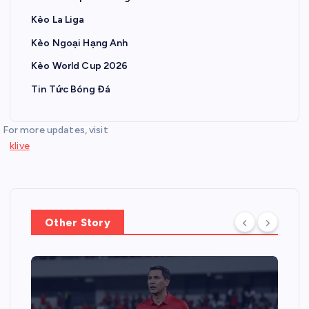
Kèo La Liga
Kèo Ngoại Hạng Anh
Kèo World Cup 2026
Tin Tức Bóng Đá
For more updates, visit
klive
Other Story