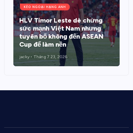
KÈO NGOẠI HẠNG ANH
HLV Timor Leste dè chừng
sức mạnh Việt Nam nhưng
tuyên bố không đến ASEAN
Cup để làm nền
jacky
Tháng 7 23, 2026