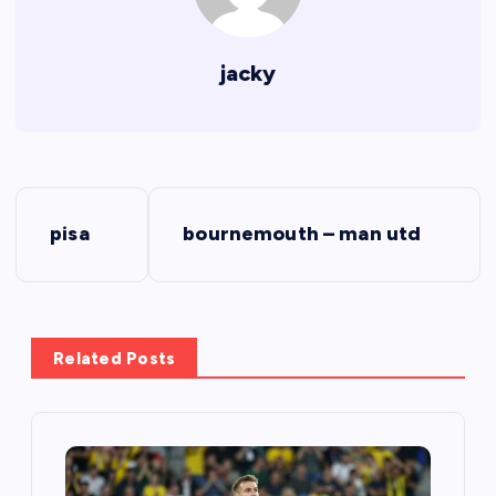
jacky
Đ
pisa
bournemouth – man utd
i
ề
u
Related Posts
h
ư