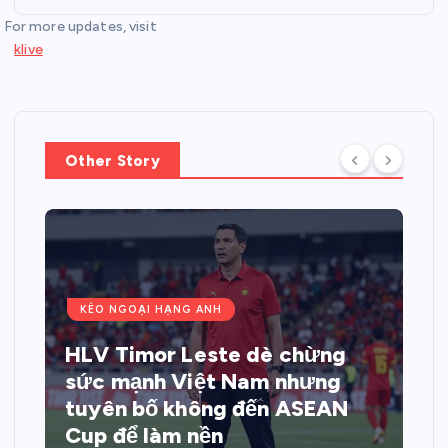
For more updates, visit
klive
Other Story
KÈO NGOẠI HẠNG ANH
HLV Timor Leste dè chừng
sức mạnh Việt Nam nhưng
tuyên bố không đến ASEAN
Cup để làm nền