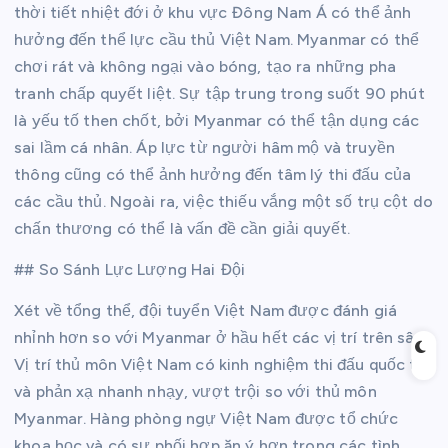
thời tiết nhiệt đới ở khu vực Đông Nam Á có thể ảnh
hưởng đến thể lực cầu thủ Việt Nam. Myanmar có thể
chơi rát và không ngại vào bóng, tạo ra những pha
tranh chấp quyết liệt. Sự tập trung trong suốt 90 phút
là yếu tố then chốt, bởi Myanmar có thể tận dụng các
sai lầm cá nhân. Áp lực từ người hâm mộ và truyền
thông cũng có thể ảnh hưởng đến tâm lý thi đấu của
các cầu thủ. Ngoài ra, việc thiếu vắng một số trụ cột do
chấn thương có thể là vấn đề cần giải quyết.
## So Sánh Lực Lượng Hai Đội
Xét về tổng thể, đội tuyển Việt Nam được đánh giá
nhỉnh hơn so với Myanmar ở hầu hết các vị trí trên sân.
Vị trí thủ môn Việt Nam có kinh nghiệm thi đấu quốc tế
và phản xạ nhanh nhạy, vượt trội so với thủ môn
Myanmar. Hàng phòng ngự Việt Nam được tổ chức
khoa học và có sự phối hợp ăn ý hơn trong các tình