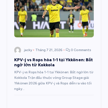
ớ
n
g
b
jacky
Tháng 7 21, 2026
0 Comments
à
KPV-j vs Rops hòa 1-1 tại Ykkönen: Bất
ngờ lớn từ Kokkola
i
KPV-j vs Rops hòa 1-1 tại Ykkönen: Bất ngờ lớn từ
v
Kokkola Trận đấu thuộc vòng Group Stage giải
Ykkönen 2026 giữa KPV-j và Rops diễn ra vào tối
i
ngày…
ế