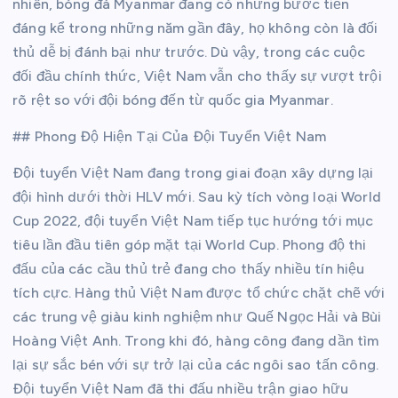
nhiên, bóng đá Myanmar đang có những bước tiến
đáng kể trong những năm gần đây, họ không còn là đối
thủ dễ bị đánh bại như trước. Dù vậy, trong các cuộc
đối đầu chính thức, Việt Nam vẫn cho thấy sự vượt trội
rõ rệt so với đội bóng đến từ quốc gia Myanmar.
## Phong Độ Hiện Tại Của Đội Tuyển Việt Nam
Đội tuyển Việt Nam đang trong giai đoạn xây dựng lại
đội hình dưới thời HLV mới. Sau kỳ tích vòng loại World
Cup 2022, đội tuyển Việt Nam tiếp tục hướng tới mục
tiêu lần đầu tiên góp mặt tại World Cup. Phong độ thi
đấu của các cầu thủ trẻ đang cho thấy nhiều tín hiệu
tích cực. Hàng thủ Việt Nam được tổ chức chặt chẽ với
các trung vệ giàu kinh nghiệm như Quế Ngọc Hải và Bùi
Hoàng Việt Anh. Trong khi đó, hàng công đang dần tìm
lại sự sắc bén với sự trở lại của các ngôi sao tấn công.
Đội tuyển Việt Nam đã thi đấu nhiều trận giao hữu