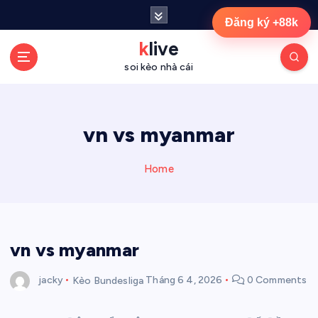
S
Đăng ký +88k
k
i
klive
p
soi kèo nhà cái
t
o
c
o
vn vs myanmar
n
t
Home
e
n
t
vn vs myanmar
jacky
Kèo Bundesliga
Tháng 6 4, 2026
0 Comments