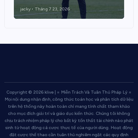
jacky
Tháng 7 23, 2026
Copyright © 2026 klive | = Miễn Trách Và Tuân Thủ Pháp Lý =
Mọi nội dung nhận định, công thức toán học và phân tích dữ liệu
trên hệ thống này hoàn toàn chỉ mang tính chất tham khảo
cho mục đích giải trí và giáo dục kiến thức. Chúng tôi không
chịu trách nhiệm pháp lý cho bất kỳ tổn thất tài chính nào phát
sinh từ hoạt động cá cược thực tế của người dùng. Hoạt động
đặt cược thể thao cần tuân thủ nghiêm ngặt các quy định