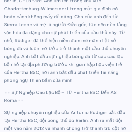
Berlin, CHLB Đức. Anh lớn lên trong khu vực
Charlottenburg-Wilmersdorf trong một gia đình có
hoàn cảnh không mấy dễ dàng. Cha của anh đến từ
Sierra Leone và mẹ là người Đức gốc, tạo nên nền tảng
văn hóa đa dạng cho sự phát triển của cầu thủ này. Từ
nhỏ, Rüdiger đã thể hiện niềm đam mê mãnh liệt với
bóng đá và luôn mơ ước trở thành một cầu thủ chuyên
nghiệp. Anh bắt đầu sự nghiệp bóng đá từ các câu lạc
bộ nhỏ tại địa phương trước khi gia nhập học viện trẻ
của Hertha BSC, nơi anh bắt đầu phát triển tài năng
phòng ngự thiên bẩm của mình.
== Sự Nghiệp Câu Lạc Bộ – Từ Hertha BSC Đến AS
Roma ==
Sự nghiệp chuyên nghiệp của Antonio Rüdiger bắt đầu
tại Hertha BSC, đội bóng thủ đô Berlin. Anh ra mắt đội
một vào năm 2012 và nhanh chóng trở thành trụ cột nơi