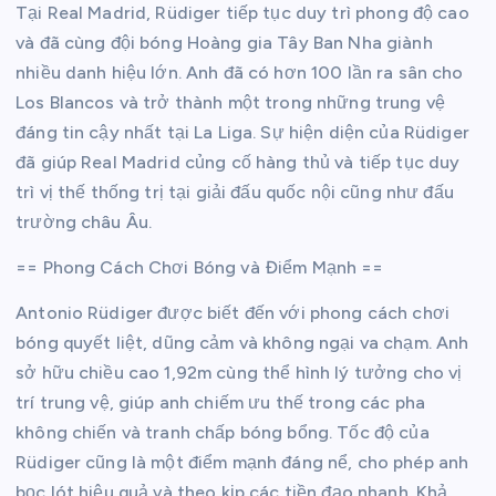
Tại Real Madrid, Rüdiger tiếp tục duy trì phong độ cao
và đã cùng đội bóng Hoàng gia Tây Ban Nha giành
nhiều danh hiệu lớn. Anh đã có hơn 100 lần ra sân cho
Los Blancos và trở thành một trong những trung vệ
đáng tin cậy nhất tại La Liga. Sự hiện diện của Rüdiger
đã giúp Real Madrid củng cố hàng thủ và tiếp tục duy
trì vị thế thống trị tại giải đấu quốc nội cũng như đấu
trường châu Âu.
== Phong Cách Chơi Bóng và Điểm Mạnh ==
Antonio Rüdiger được biết đến với phong cách chơi
bóng quyết liệt, dũng cảm và không ngại va chạm. Anh
sở hữu chiều cao 1,92m cùng thể hình lý tưởng cho vị
trí trung vệ, giúp anh chiếm ưu thế trong các pha
không chiến và tranh chấp bóng bổng. Tốc độ của
Rüdiger cũng là một điểm mạnh đáng nể, cho phép anh
bọc lót hiệu quả và theo kịp các tiền đạo nhanh. Khả