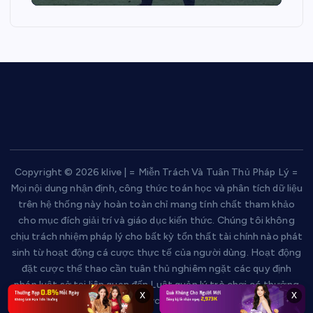
Copyright © 2026 klive | = Miễn Trách Và Tuân Thủ Pháp Lý =
Mọi nội dung nhận định, công thức toán học và phân tích dữ liệu
trên hệ thống này hoàn toàn chỉ mang tính chất tham khảo
cho mục đích giải trí và giáo dục kiến thức. Chúng tôi không
chịu trách nhiệm pháp lý cho bất kỳ tổn thất tài chính nào phát
sinh từ hoạt động cá cược thực tế của người dùng. Hoạt động
đặt cược thể thao cần tuân thủ nghiêm ngặt các quy định
pháp luật sở tại liên quan đến Luật quản lý trò chơi có thưởng
x
x
và đặt cược hiện hành.