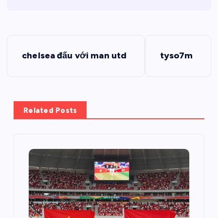
Đ
chelsea đấu với man utd
tyso7m
i
ề
u
Related Posts
h
ư
ớ
n