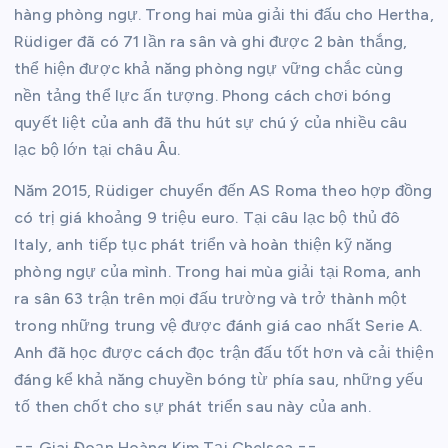
hàng phòng ngự. Trong hai mùa giải thi đấu cho Hertha,
Rüdiger đã có 71 lần ra sân và ghi được 2 bàn thắng,
thể hiện được khả năng phòng ngự vững chắc cùng
nền tảng thể lực ấn tượng. Phong cách chơi bóng
quyết liệt của anh đã thu hút sự chú ý của nhiều câu
lạc bộ lớn tại châu Âu.
Năm 2015, Rüdiger chuyển đến AS Roma theo hợp đồng
có trị giá khoảng 9 triệu euro. Tại câu lạc bộ thủ đô
Italy, anh tiếp tục phát triển và hoàn thiện kỹ năng
phòng ngự của mình. Trong hai mùa giải tại Roma, anh
ra sân 63 trận trên mọi đấu trường và trở thành một
trong những trung vệ được đánh giá cao nhất Serie A.
Anh đã học được cách đọc trận đấu tốt hơn và cải thiện
đáng kể khả năng chuyền bóng từ phía sau, những yếu
tố then chốt cho sự phát triển sau này của anh.
== Giai Đoạn Hoàng Kim Tại Chelsea ==