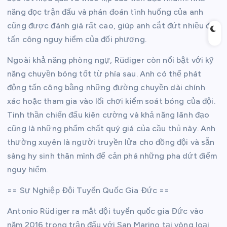
năng đọc trận đấu và phán đoán tình huống của anh
cũng được đánh giá rất cao, giúp anh cắt đứt nhiều đợt
tấn công nguy hiểm của đối phương.
Ngoài khả năng phòng ngự, Rüdiger còn nổi bật với kỹ
năng chuyền bóng tốt từ phía sau. Anh có thể phát
động tấn công bằng những đường chuyền dài chính
xác hoặc tham gia vào lối chơi kiểm soát bóng của đội.
Tinh thần chiến đấu kiên cường và khả năng lãnh đạo
cũng là những phẩm chất quý giá của cầu thủ này. Anh
thường xuyên là người truyền lửa cho đồng đội và sẵn
sàng hy sinh thân mình để cản phá những pha dứt điểm
nguy hiểm.
== Sự Nghiệp Đội Tuyển Quốc Gia Đức ==
Antonio Rüdiger ra mắt đội tuyển quốc gia Đức vào
năm 2016 trong trận đấu với San Marino tại vòng loại