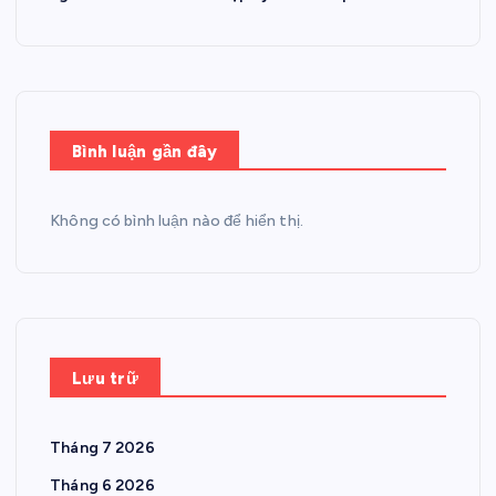
Bình luận gần đây
Không có bình luận nào để hiển thị.
Lưu trữ
Tháng 7 2026
Tháng 6 2026