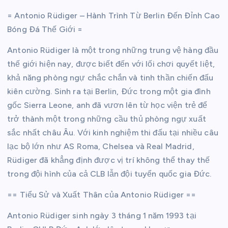
= Antonio Rüdiger – Hành Trình Từ Berlin Đến Đỉnh Cao
Bóng Đá Thế Giới =
Antonio Rüdiger là một trong những trung vệ hàng đầu
thế giới hiện nay, được biết đến với lối chơi quyết liệt,
khả năng phòng ngự chắc chắn và tinh thần chiến đấu
kiên cường. Sinh ra tại Berlin, Đức trong một gia đình
gốc Sierra Leone, anh đã vươn lên từ học viện trẻ để
trở thành một trong những cầu thủ phòng ngự xuất
sắc nhất châu Âu. Với kinh nghiệm thi đấu tại nhiều câu
lạc bộ lớn như AS Roma, Chelsea và Real Madrid,
Rüdiger đã khẳng định được vị trí không thể thay thế
trong đội hình của cả CLB lẫn đội tuyển quốc gia Đức.
== Tiểu Sử và Xuất Thân của Antonio Rüdiger ==
Antonio Rüdiger sinh ngày 3 tháng 1 năm 1993 tại