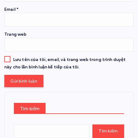
Email
*
Trang web
Lưu tên của tôi, email, và trang web trong trình duyệt
này cho lần bình luận kế tiếp của tôi.
Tìm kiếm
Tìm kiếm