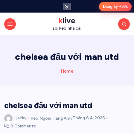
S
Đăng ký +88k
k
i
klive
p
soi kèo nhà cái
t
o
c
o
chelsea đấu với man utd
n
t
Home
e
n
t
chelsea đấu với man utd
jacky
Kèo Ngoại Hạng Anh
Tháng 6 4, 2026
0 Comments