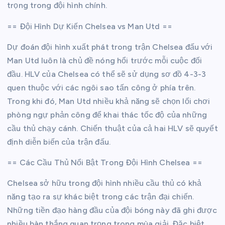
trọng trong đội hình chính.
== Đội Hình Dự Kiến Chelsea vs Man Utd ==
Dự đoán đội hình xuất phát trong trận Chelsea đấu với
Man Utd luôn là chủ đề nóng hổi trước mỗi cuộc đối
đầu. HLV của Chelsea có thể sẽ sử dụng sơ đồ 4-3-3
quen thuộc với các ngôi sao tấn công ở phía trên.
Trong khi đó, Man Utd nhiều khả năng sẽ chọn lối chơi
phòng ngự phản công để khai thác tốc độ của những
cầu thủ chạy cánh. Chiến thuật của cả hai HLV sẽ quyết
định diễn biến của trận đấu.
== Các Cầu Thủ Nổi Bật Trong Đội Hình Chelsea ==
Chelsea sở hữu trong đội hình nhiều cầu thủ có khả
năng tạo ra sự khác biệt trong các trận đại chiến.
Những tiền đạo hàng đầu của đội bóng này đã ghi được
nhiều bàn thắng quan trọng trong mùa giải. Đặc biệt,