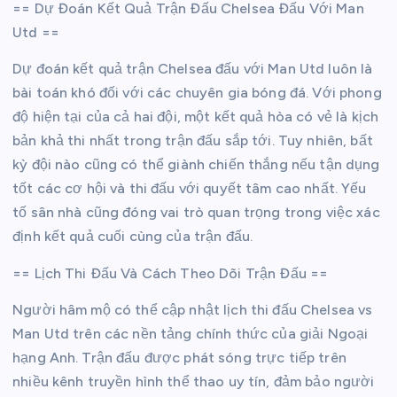
== Dự Đoán Kết Quả Trận Đấu Chelsea Đấu Với Man
Utd ==
Dự đoán kết quả trận Chelsea đấu với Man Utd luôn là
bài toán khó đối với các chuyên gia bóng đá. Với phong
độ hiện tại của cả hai đội, một kết quả hòa có vẻ là kịch
bản khả thi nhất trong trận đấu sắp tới. Tuy nhiên, bất
kỳ đội nào cũng có thể giành chiến thắng nếu tận dụng
tốt các cơ hội và thi đấu với quyết tâm cao nhất. Yếu
tố sân nhà cũng đóng vai trò quan trọng trong việc xác
định kết quả cuối cùng của trận đấu.
== Lịch Thi Đấu Và Cách Theo Dõi Trận Đấu ==
Người hâm mộ có thể cập nhật lịch thi đấu Chelsea vs
Man Utd trên các nền tảng chính thức của giải Ngoại
hạng Anh. Trận đấu được phát sóng trực tiếp trên
nhiều kênh truyền hình thể thao uy tín, đảm bảo người