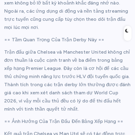
xem không bỏ lỡ bất kỳ khoảnh khắc đáng nhớ nào.
Ngoài ra, các ứng dụng di động và nền tảng streaming
trực tuyến cũng cung cấp tùy chọn theo dõi trận đấu
mọi lúc mọi nơi.
== Tầm Quan Trọng Của Trận Derby Này ==
Trận đấu giữa Chelsea và Manchester United không chỉ
đơn thuần là cuộc cạnh tranh về ba điểm trong bảng
xếp hạng Premier League. Đây còn là cơ hội để các cầu
thủ chứng minh năng lực trước HLV đội tuyển quốc gia.
Thành tích trong các trận derby lớn thường được đánh
giá cao khi xem xét danh sách tham dự World Cup
2026, vì vậy mỗi cầu thủ đều có lý do để thi đấu hết
mình với tinh thần quyết tử nhất.
== Ảnh Hưởng Của Trận Đấu Đến Bảng Xếp Hạng ==
Kết quả trận Chelsea vs Man Utd sẽ có tác động trực