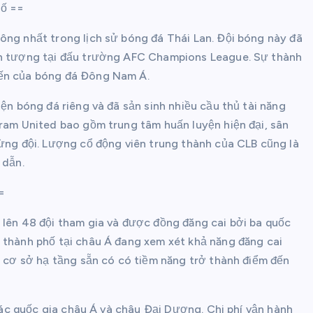
hố ==
ông nhất trong lịch sử bóng đá Thái Lan. Đội bóng này đã
 ấn tượng tại đấu trường AFC Champions League. Sự thành
đến của bóng đá Đông Nam Á.
iện bóng đá riêng và đã sản sinh nhiều cầu thủ tài năng
iram United bao gồm trung tâm huấn luyện hiện đại, sân
từng đội. Lượng cổ động viên trung thành của CLB cũng là
 dẫn.
=
 lên 48 đội tham gia và được đồng đăng cai bởi ba quốc
 thành phố tại châu Á đang xem xét khả năng đăng cai
i cơ sở hạ tầng sẵn có có tiềm năng trở thành điểm đến
 các quốc gia châu Á và châu Đại Dương. Chi phí vận hành