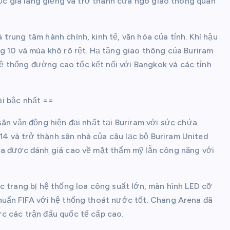
uốc gia láng giềng và trở thành cửa ngõ giao thông quan
trung tâm hành chính, kinh tế, văn hóa của tỉnh. Khí hậu
g 10 và mùa khô rõ rệt. Hạ tầng giao thông của Buriram
 thống đường cao tốc kết nối với Bangkok và các tỉnh
ại bậc nhất ==
sân vận động hiện đại nhất tại Buriram với sức chứa
 và trở thành sân nhà của câu lạc bộ Buriram United
na được đánh giá cao về mặt thẩm mỹ lẫn công năng với
c trang bị hệ thống loa công suất lớn, màn hình LED cỡ
huẩn FIFA với hệ thống thoát nước tốt. Chang Arena đã
c các trận đấu quốc tế cấp cao.