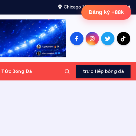
Chicago 12, Melborne City, USA
Đăng ký +88k
n Tức Bóng Đá
trực tiếp bóng đá