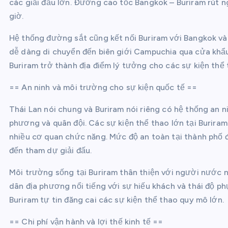
các giải đấu lớn. Đường cao tốc Bangkok – Buriram rút 
giờ.
Hệ thống đường sắt cũng kết nối Buriram với Bangkok và 
dễ dàng di chuyển đến biên giới Campuchia qua cửa khẩu
Buriram trở thành địa điểm lý tưởng cho các sự kiện thể
== An ninh và môi trường cho sự kiện quốc tế ==
Thái Lan nói chung và Buriram nói riêng có hệ thống an n
phương và quân đội. Các sự kiện thể thao lớn tại Burira
nhiều cơ quan chức năng. Mức độ an toàn tại thành phố
đến tham dự giải đấu.
Môi trường sống tại Buriram thân thiện với người nước 
dân địa phương nổi tiếng với sự hiếu khách và thái độ p
Buriram tự tin đăng cai các sự kiện thể thao quy mô lớn.
== Chi phí vận hành và lợi thế kinh tế ==