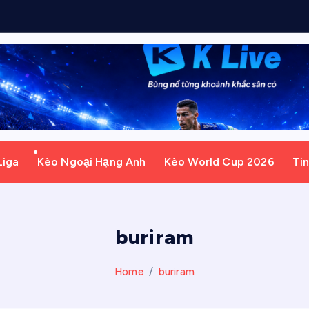
Liga
Kèo Ngoại Hạng Anh
Kèo World Cup 2026
Ti
buriram
Home
buriram