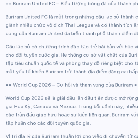
== Buriram United FC – Biểu tượng bóng đá của thành p
Buriram United FC là một trong những câu lạc bộ thành c
giành nhiều chức vô địch Thai League và có thành tích
công của Buriram United đã biến thành phố thành điểm 
Câu lạc bộ có chương trình đào tạo trẻ bài bản với học v
cho đội tuyển quốc gia. Hệ thống cơ sở vật chất của Bur
tập tiêu chuẩn quốc tế và phòng thay đồ riêng biệt cho 
một yếu tố khiến Buriram trở thành địa điểm đăng cai hấp
== World Cup 2026 – Cơ hội và tham vọng của Buriram =
World Cup 2026 sẽ là giải đấu lần đầu tiên được mở rộng
gia Hoa Kỳ, Canada và Mexico. Trong bối cảnh này, nhiều
các trận đấu giao hữu hoặc sự kiện liên quan. Buriram vớ
tập huấn cho các đội tuyển quốc gia.
Vị trí địa lý của Buriram thuận lợi cho việc di chuyển từ