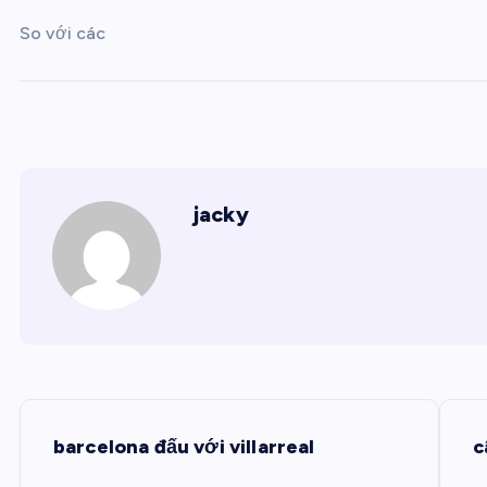
So với các
jacky
Đ
barcelona đấu với villarreal
c