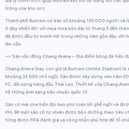
địa lý chiến lược giúp Buriram kết nối dễ dàng với các q
trọng của khu vực.
Thành phố Buriram có dân số khoảng 130.000 người và là 
ở đây nhiệt đới với mùa mưa kéo dài từ tháng 5 đến thán
đã được đầu tư mạnh mẽ trong những năm gần đây với hệ
lân cận.
== Sân vận động Chang Arena – Địa điểm bóng đá hiện đ
Chang Arena (hay còn gọi là Buriram United Stadium) là 
khoảng 32.600 chỗ ngồi. Sân được xây dựng vào năm 2014
FC, đội bóng hàng đầu Thái Lan. Thiết kế của Chang Are
hệ thống ánh sáng tiêu chuẩn quốc tế.
Sân có mái che hiện đại bao phủ toàn bộ ghế ngồi và đượ
lớn. Bề mặt sân cỏ tự nhiên được bảo dưỡng theo tiêu c
từng được FIFA đánh giá và công nhận phù hợp để tổ chứ