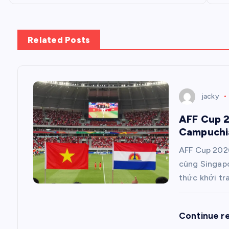
i
ề
Related Posts
u
h
jacky
ư
AFF Cup 2
Campuchia
ớ
AFF Cup 2026
n
cùng Singap
thức khởi tr
g
Continue r