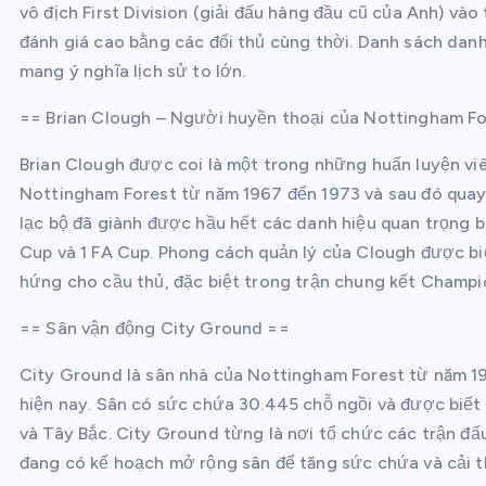
vô địch First Division (giải đấu hàng đầu cũ của Anh) v
đánh giá cao bằng các đối thủ cùng thời. Danh sách dan
mang ý nghĩa lịch sử to lớn.
== Brian Clough – Người huyền thoại của Nottingham Fo
Brian Clough được coi là một trong những huấn luyện viên
Nottingham Forest từ năm 1967 đến 1973 và sau đó quay 
lạc bộ đã giành được hầu hết các danh hiệu quan trọng 
Cup và 1 FA Cup. Phong cách quản lý của Clough được biế
hứng cho cầu thủ, đặc biệt trong trận chung kết Champi
== Sân vận động City Ground ==
City Ground là sân nhà của Nottingham Forest từ năm 19
hiện nay. Sân có sức chứa 30.445 chỗ ngồi và được biết 
và Tây Bắc. City Ground từng là nơi tổ chức các trận đấu
đang có kế hoạch mở rộng sân để tăng sức chứa và cải t