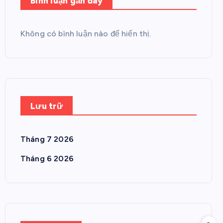
Bình luận gần đây
Không có bình luận nào để hiển thị.
Lưu trữ
Tháng 7 2026
Tháng 6 2026