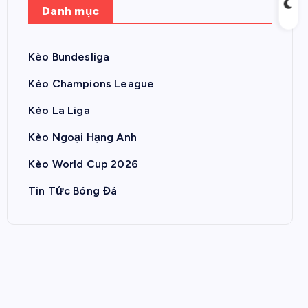
Danh mục
Kèo Bundesliga
Kèo Champions League
Kèo La Liga
Kèo Ngoại Hạng Anh
Kèo World Cup 2026
Tin Tức Bóng Đá