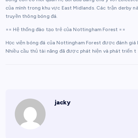
của mình trong khu vực East Midlands. Các trận derby n
truyền thông bóng đá.
== Hệ thống đào tạo trẻ của Nottingham Forest ==
Học viện bóng đá của Nottingham Forest được đánh giá l
Nhiều cầu thủ tài năng đã được phát hiện và phát triển t
jacky