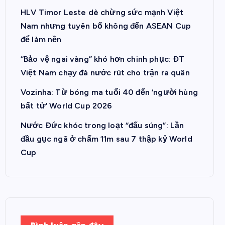
HLV Timor Leste dè chừng sức mạnh Việt
Nam nhưng tuyên bố không đến ASEAN Cup
để làm nền
“Bảo vệ ngai vàng” khó hơn chinh phục: ĐT
Việt Nam chạy đà nước rút cho trận ra quân
Vozinha: Từ bóng ma tuổi 40 đến ‘người hùng
bất tử’ World Cup 2026
Nước Đức khóc trong loạt “đấu súng”: Lần
đầu gục ngã ở chấm 11m sau 7 thập kỷ World
Cup