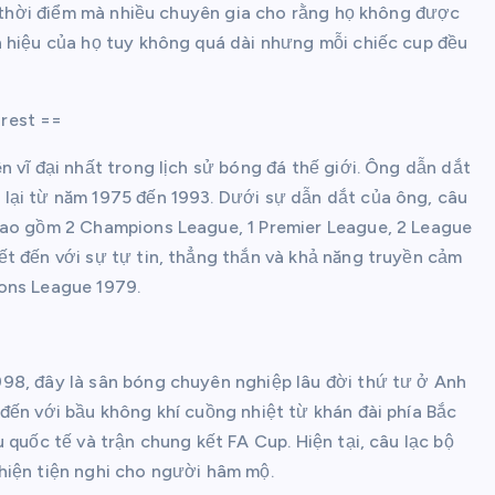
ào thời điểm mà nhiều chuyên gia cho rằng họ không được
h hiệu của họ tuy không quá dài nhưng mỗi chiếc cup đều
rest ==
 vĩ đại nhất trong lịch sử bóng đá thế giới. Ông dẫn dắt
lại từ năm 1975 đến 1993. Dưới sự dẫn dắt của ông, câu
bao gồm 2 Champions League, 1 Premier League, 2 League
t đến với sự tự tin, thẳng thắn và khả năng truyền cảm
ons League 1979.
98, đây là sân bóng chuyên nghiệp lâu đời thứ tư ở Anh
đến với bầu không khí cuồng nhiệt từ khán đài phía Bắc
 quốc tế và trận chung kết FA Cup. Hiện tại, câu lạc bộ
hiện tiện nghi cho người hâm mộ.