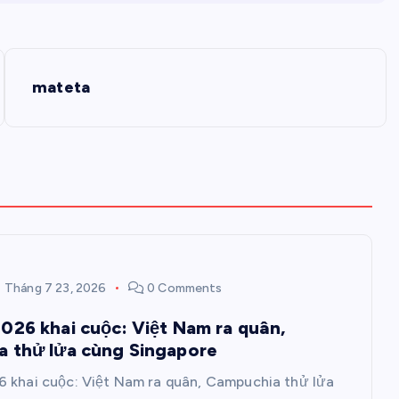
mateta
Tháng 7 23, 2026
0 Comments
026 khai cuộc: Việt Nam ra quân,
 thử lửa cùng Singapore
 khai cuộc: Việt Nam ra quân, Campuchia thử lửa