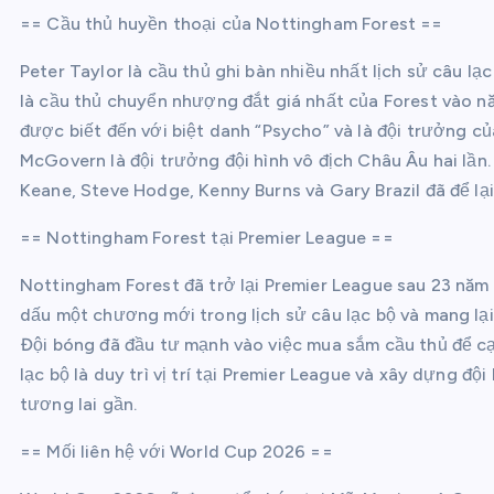
== Cầu thủ huyền thoại của Nottingham Forest ==
Peter Taylor là cầu thủ ghi bàn nhiều nhất lịch sử câu l
là cầu thủ chuyển nhượng đắt giá nhất của Forest vào nă
được biết đến với biệt danh “Psycho” và là đội trưởng c
McGovern là đội trưởng đội hình vô địch Châu Âu hai lần
Keane, Steve Hodge, Kenny Burns và Gary Brazil đã để lạ
== Nottingham Forest tại Premier League ==
Nottingham Forest đã trở lại Premier League sau 23 năm 
dấu một chương mới trong lịch sử câu lạc bộ và mang lại
Đội bóng đã đầu tư mạnh vào việc mua sắm cầu thủ để cạ
lạc bộ là duy trì vị trí tại Premier League và xây dựng độ
tương lai gần.
== Mối liên hệ với World Cup 2026 ==