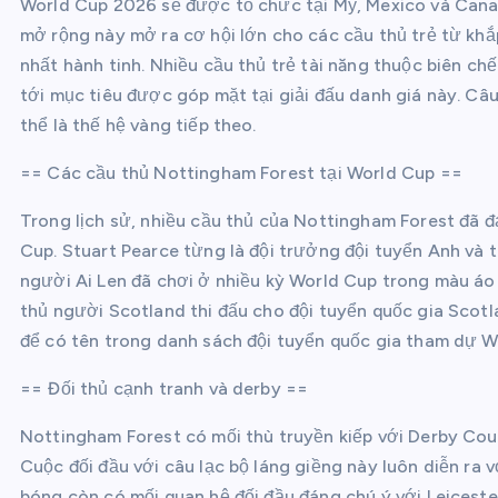
World Cup 2026 sẽ được tổ chức tại Mỹ, Mexico và Canad
mở rộng này mở ra cơ hội lớn cho các cầu thủ trẻ từ khắp
nhất hành tinh. Nhiều cầu thủ trẻ tài năng thuộc biên 
tới mục tiêu được góp mặt tại giải đấu danh giá này. Câu
thể là thế hệ vàng tiếp theo.
== Các cầu thủ Nottingham Forest tại World Cup ==
Trong lịch sử, nhiều cầu thủ của Nottingham Forest đã đạ
Cup. Stuart Pearce từng là đội trưởng đội tuyển Anh và 
người Ai Len đã chơi ở nhiều kỳ World Cup trong màu áo 
thủ người Scotland thi đấu cho đội tuyển quốc gia Scotla
để có tên trong danh sách đội tuyển quốc gia tham dự 
== Đối thủ cạnh tranh và derby ==
Nottingham Forest có mối thù truyền kiếp với Derby Coun
Cuộc đối đầu với câu lạc bộ láng giềng này luôn diễn ra v
bóng còn có mối quan hệ đối đầu đáng chú ý với Leicester